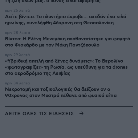
τη ζωή όλων μας, ο πόνος είναι αφόρητος
πριν 26 λεπτά
Δείτε βίντεο: Το πλυντήριο έκρυβε... σχεδόν ένα κιλό
ηρωίνης, συνελήφθη 46χρονη στη Θεσσαλονίκη
πριν 28 λεπτά
Βίντεο: Η Ελένη Μενεγάκη απαθανατίστηκε για φαγητό
στο Φισκάρδο με τον Μάκη Παντζόπουλο
πριν 29 λεπτά
«Υβριδική απειλή από ξένες δυνάμεις»: Το Βερολίνο
«φωτογραφίζει» τη Ρωσία, ως υπεύθυνη για τα drones
στο αεροδρόμιο της Λειψίας
πριν 34 λεπτά
Νεκροτομή και τοξικολογικές θα δείξουν αν ο
90χρονος στον Μυστρά πέθανε από φυσικά αίτια
ΔΕΙΤΕ ΟΛΕΣ ΤΙΣ ΕΙΔΗΣΕΙΣ