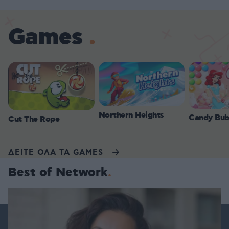
Games
Northern Heights
Candy Bub
Cut The Rope
ΔΕΙΤΕ ΟΛΑ ΤΑ GAMES
Best of Network