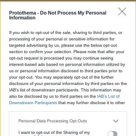
Protothema -
Do Not Process My Personal
Information
If you wish to opt-out of the sale, sharing to third parties, or
processing of your personal or sensitive information for
Απομένουν
2500
χαρακτήρες
targeted advertising by us, please use the below opt-out
section to confirm your selection. Please note that after your
opt-out request is processed you may continue seeing
interest-based ads based on personal information utilized by
us or personal information disclosed to third parties prior to
your opt-out. You may separately opt-out of the further
disclosure of your personal information by third parties on the
IAB’s list of downstream participants. This information may
* Υποχρεωτικά πεδία
also be disclosed by us to third parties on the
IAB’s List of
Downstream Participants
that may further disclose it to other
third parties.
ΡΟΗ ΕΙΔΗΣΕΩΝ
Please note that this website/app uses one or more Google
Personal Data Processing Opt Outs
services and may gather and store information including but
Ειδήσεις
Δημοφιλή
Σχολιασμένα
not limited to your visit or usage behaviour. You may click to
I want to opt-out of the Sharing of my