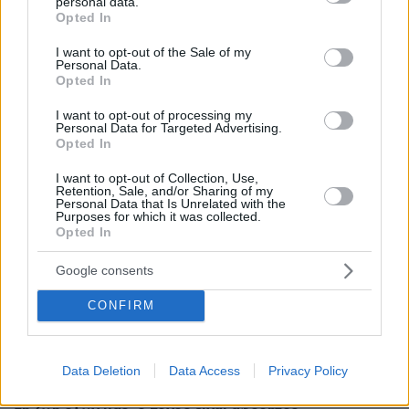
personal data.
grant or deny consent to Google and its third-party tags to
Opted In
use your data for below specified purposes in below Google
πριν 6 λεπτά
Ελληνική ακτοπλοΐα: 164 πλοία, 20 εκατ. επιβάτες και
consent section.
I want to opt-out of the Sale of my
χρηματοδοτικό κενό άνω των €5 δισ.
Personal Data.
Opted In
πριν 14 λεπτά
Από την αιμορραγία μέχρι τη δηλητηρίαση: Τι πρέπει να
I want to opt-out of processing my
Personal Data for Targeted Advertising.
κάνετε άμεσα για να βοηθήσετε τη γάτα σας
Opted In
πριν 21 λεπτά
Το μητρικό γάλα περιέχει πάνω από 1.500 βιοδραστικά
I want to opt-out of Collection, Use,
Retention, Sale, and/or Sharing of my
συστατικά – Πώς προστατεύουν το βρέφος
Personal Data that Is Unrelated with the
Purposes for which it was collected.
πριν 24 λεπτά
Opted In
Του Σωτήρος μυρίζει τηγανητό ψάρι και γλυκαίνουν τα
πρώτα σταφύλια. Τι λέει η παράδοση
Google consents
πριν 24 λεπτά
CONFIRM
Τα fragrance mist που φοράω ξανά και ξανά κατά τη
διάρκεια του καλοκαιριού
πριν 25 λεπτά
Data Deletion
Data Access
Privacy Policy
Κολυμβητής με καρκίνο στον εγκέφαλο ξέσπασε σε
κλάματα προς τον Βρετανό πρωθυπουργό: Ικετεύω για