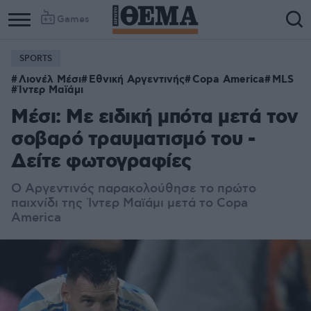
Games
SPORTS
Λιονέλ Μέσι
Εθνική Αργεντινής
Copa America
MLS
Ίντερ Μαϊάμι
Μέσι: Με ειδική μπότα μετά τον
σοβαρό τραυματισμό του -
Δείτε φωτογραφίες
Ο Αργεντινός παρακολούθησε το πρώτο
παιχνίδι της Ίντερ Μαϊάμι μετά το Copa
America