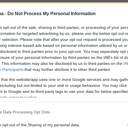
ώς θα τη σκοτώσω»: Ο δολοφόνος στην
ma -
Do Not Process My Personal Information
ράτησε όμηρο την κόρη του και εκβίασε την
to opt-out of the sale, sharing to third parties, or processing of your per
γό του με τη ζωή του παιδιού
formation for targeted advertising by us, please use the below opt-out s
r selection. Please note that after your opt-out request is processed y
λτίο επιδείνωσης καιρού: Καύσωνας μέχρι την
eing interest-based ads based on personal information utilized by us or
disclosed to third parties prior to your opt-out. You may separately opt-
- Πού θα έχει 43άρια
losure of your personal information by third parties on the IAB’s list of
. This information may also be disclosed by us to third parties on the
IA
ιακές εμφανίσεις των αδερφών Καρντάσιαν
Participants
that may further disclose it to other third parties.
του Ινδού δισεκατομμυριούχου Ανάντ Αμπάνι
 that this website/app uses one or more Google services and may gath
including but not limited to your visit or usage behaviour. You may click 
 to Google and its third-party tags to use your data for below specifi
ogle consent section.
l Data Processing Opt Outs
protothema.gr στο Google News
o opt-out of the Sharing of my personal data.
το
και μάθετε πρώτοι