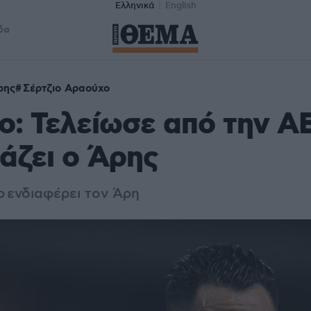
Ελληνικά
English
δα
ρης
Σέρτζιο Αραούχο
: Τελείωσε από την Α
τάζει ο Άρης
 ενδιαφέρει τον Άρη