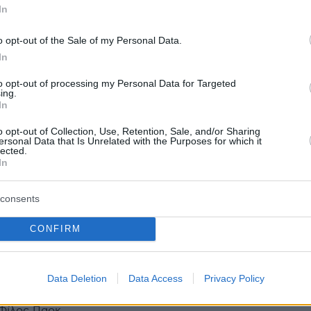
εις
In
Ειδήσεις
o opt-out of the Sale of my Personal Data.
 τελευταίες
από την Ελλάδα και τον Κόσμο, τη
Protothema.gr
μβαίνουν, στο
In
to opt-out of processing my Personal Data for Targeted
ΙΑ
ing.
ΠΡΟΣΘΗΚΗ ΣΧΟΛΙΟΥ
(6)
In
o opt-out of Collection, Use, Retention, Sale, and/or Sharing
ersonal Data that Is Unrelated with the Purposes for which it
lected.
In
 17:45
κή τιμή Κ ΦΥΓΕ.
consents
CONFIRM
ό με Άλκη
13.07.2024, 17:45
Data Deletion
Data Access
Privacy Policy
 προσπαθήσει να δώσει πολλά. Θα τα καταφέρει; Απ ότι
ης κτυπάει τετράδα. Οι μπικ φορ έχουν Ευρώπη. Ο Άρης
Φίλος Παοκ.