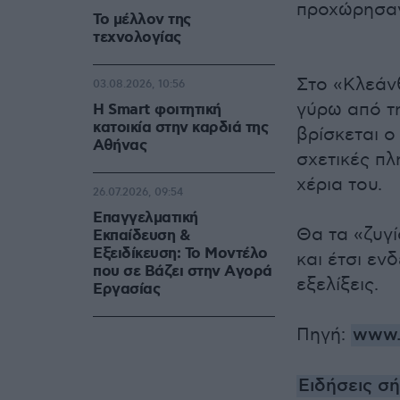
προχώρησαν
Το μέλλον της
τεχνολογίας
Στο «Κλεάν
03.08.2026, 10:56
γύρω από τ
Η Smart φοιτητική
κατοικία στην καρδιά της
βρίσκεται ο
Αθήνας
σχετικές πλ
χέρια του.
26.07.2026, 09:54
Επαγγελματική
Θα τα «ζυγί
Εκπαίδευση &
Εξειδίκευση: Το Mοντέλο
και έτσι εν
που σε Bάζει στην Aγορά
εξελίξεις.
Eργασίας
Πηγή:
www.
Ειδήσεις σ