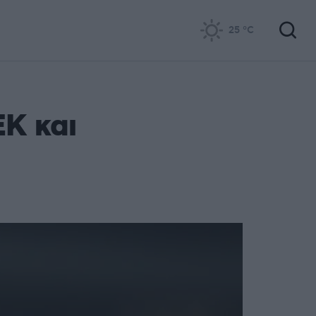
25
°C
ΕΚ και