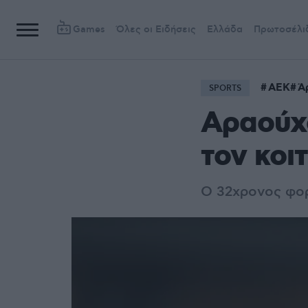
Games
Όλες οι Ειδήσεις
Ελλάδα
Πρωτοσέλι
ΑΕΚ
Ά
SPORTS
Αραούχο
τον κοι
Ο 32χρονος φορ