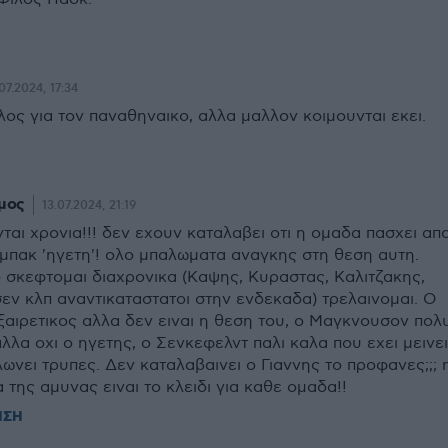
07.2024, 17:34
λος για τον παναθηναικο, αλλα μαλλον κοιμουνται εκει.
μος
13.07.2024, 21:19
ται χρονια!!! δεν εχουν καταλαβει οτι η ομαδα πασχει απ
μπακ 'ηγετη'! ολο μπαλωματα αναγκης στη θεση αυτη.
 σκεφτομαι διαχρονικα (Καψης, Κυραστας, Καλιτζακης,
εν κλπ αναντικαταστατοι στην ενδεκαδα) τρελαινομαι. Ο
αιρετικος αλλα δεν ειναι η θεση του, ο Μαγκνουσον πολ
λλα οχι ο ηγετης, ο Σενκεφελντ παλι καλα που εχει μεινει
ωνει τρυπες. Δεν καταλαβαινει ο Γιαννης το προφανες;;; 
 της αμυνας ειναι το κλειδι για καθε ομαδα!!
ΗΣΗ