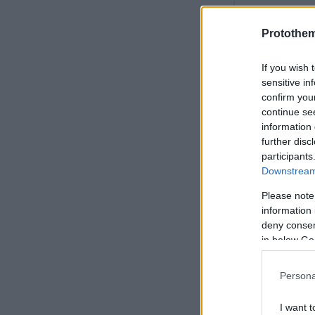
«Έλα, αλλι
Protothe
Αμφιλοχία κ
If you wish 
πρώην σύζυ
sensitive in
confirm you
Έκτακτο δε
continue se
information 
Παρασκευή 
further disc
participants
Οι εντυπωσ
Downstream 
στον γάμο 
Please note
information 
deny consent
in below Go
Persona
I want t
Ακολουθήστε 