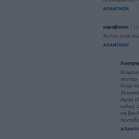
ΑΠΑΝΤΗΣΗ
καραβισιοs
13.
Αυτος ειναι κα
ΑΠΑΝΤΗΣΗ
Λοστρο
Κοιμουν
σεντερ 
Οταν το
Χενρικσ
Αραο εξ
καλος α
να βουλ
πενταδα
ΑΠΑΝΤ