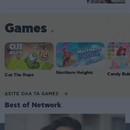
Games
Northern Heights
Candy Bub
Cut The Rope
ΔΕΙΤΕ ΟΛΑ ΤΑ GAMES
Best of Network