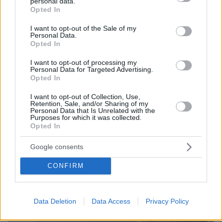
personal data.
grant or deny consent to Google and its third-party tags to
Opted In
use your data for below specified purposes in below Google
consent section.
I want to opt-out of the Sale of my
Personal Data.
Opted In
06.08.2026, 20:03
I want to opt-out of processing my
Αριστοτέλης Δαμίγος: Σε κλίμα οδύνης έγινε η
Personal Data for Targeted Advertising.
Opted In
αποτέφρωση του συντονιστή που σκοτώθηκε
μετά τη σύγκρουση ελικοπτέρων στην Ψάθα,
I want to opt-out of Collection, Use,
φωτογραφίες
Retention, Sale, and/or Sharing of my
Personal Data that Is Unrelated with the
Purposes for which it was collected.
Opted In
Google consents
CONFIRM
Data Deletion
Data Access
Privacy Policy