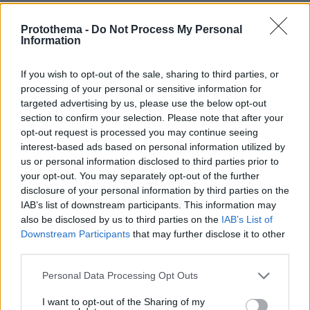
06.08.2026, 18:00
Γιώργος Παράσχος: Χαμογελαστός, δίνει τη μάχη
Protothema -
Do Not Process My Personal
του με τον καρκίνο, μπήκε στο νοσοκομείο για νέα
Information
θεραπεία
If you wish to opt-out of the sale, sharing to third parties, or
processing of your personal or sensitive information for
targeted advertising by us, please use the below opt-out
section to confirm your selection. Please note that after your
opt-out request is processed you may continue seeing
interest-based ads based on personal information utilized by
us or personal information disclosed to third parties prior to
your opt-out. You may separately opt-out of the further
disclosure of your personal information by third parties on the
IAB’s list of downstream participants. This information may
also be disclosed by us to third parties on the
IAB’s List of
Downstream Participants
that may further disclose it to other
third parties.
Please note that this website/app uses one or more Google
Personal Data Processing Opt Outs
services and may gather and store information including but
not limited to your visit or usage behaviour. You may click to
I want to opt-out of the Sharing of my