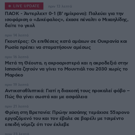
LIVE UPDATE
πριν 13 λεπτά
ΠΑΟΚ - Άντερλεχτ 0-1 (Β' ημίχρονο): Παλεύει για την
ισοφάριση ο «Δικέφαλος», έχασε πέναλτι ο Μιχαηλίδης,
πριν 14 λεπτά
Γκουτέρες: Οι επιθέσεις κατά αμάχων σε Ουκρανία και
Ρωσία πρέπει να σταματήσουν αμέσως
πριν 16 λεπτά
Μετά τη Θέουτα, η ακροαριστερά και η ακροδεξιά στην
Ισπανία ζητούν να γίνει το Μουντιάλ του 2030 χωρίς το
Μαρόκο
πριν 19 λεπτά
Αντικαταθλιπτικά: Γιατί η διακοπή τους προκαλεί φόβο –
Πώς θα γίνει σωστά και με ασφάλεια
πριν 21 λεπτά
Φρίκη στη Βρετανία: Πρώην χασάπης τεμάχισε 55χρονο
εργαζόμενό του και τον έβαλε σε βαρέλι με τσιμέντο
επειδή νόμιζε ότι τον έκλεβε
πριν 23 λεπτά