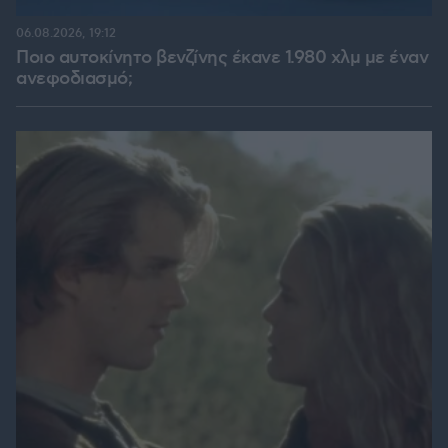
06.08.2026, 19:12
Ποιο αυτοκίνητο βενζίνης έκανε 1.980 χλμ με έναν
ανεφοδιασμό;