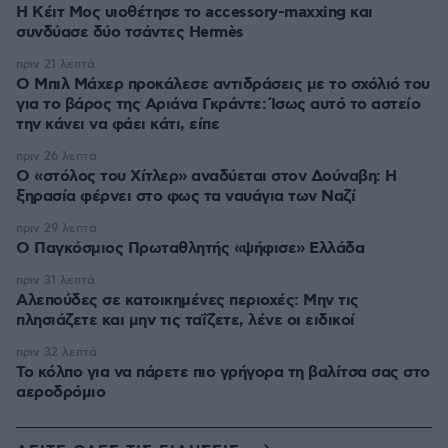
Η Κέιτ Μος υιοθέτησε τo accessory-maxxing και
συνδύασε δύο τσάντες Hermès
πριν 21 λεπτά
Ο Μπιλ Μάχερ προκάλεσε αντιδράσεις με το σχόλιό του
για το βάρος της Αριάνα Γκράντε: Ίσως αυτό το αστείο
την κάνει να φάει κάτι, είπε
πριν 26 λεπτά
Ο «στόλος του Χίτλερ» αναδύεται στον Δούναβη: Η
ξηρασία φέρνει στο φως τα ναυάγια των Ναζί
πριν 29 λεπτά
Ο Παγκόσμιος Πρωταθλητής «ψήφισε» Ελλάδα
πριν 31 λεπτά
Αλεπούδες σε κατοικημένες περιοχές: Μην τις
πλησιάζετε και μην τις ταΐζετε, λένε οι ειδικοί
πριν 32 λεπτά
Το κόλπο για να πάρετε πιο γρήγορα τη βαλίτσα σας στο
αεροδρόμιο