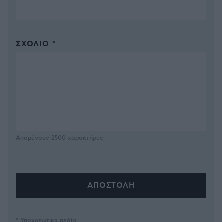
ΣΧΌΛΙΟ *
Απομένουν
2500
χαρακτήρες
* Υποχρεωτικά πεδία