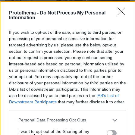
Protothema -
Do Not Process My Personal
Information
If you wish to opt-out of the sale, sharing to third parties, or
processing of your personal or sensitive information for
targeted advertising by us, please use the below opt-out
section to confirm your selection. Please note that after your
opt-out request is processed you may continue seeing
interest-based ads based on personal information utilized by
πριν 41 λεπτά
us or personal information disclosed to third parties prior to
Ασθενής ξυλοκόπησε νοσηλεύτρια στα Επείγοντα
your opt-out. You may separately opt-out of the further
του Ερυθρού Σταυρού, την άρπαξε από τα μαλλιά
disclosure of your personal information by third parties on the
και τη χτύπησε σε πόρτες - Τι καταγγέλλει η
IAB’s list of downstream participants. This information may
ΠΟΕΔΗΝ
also be disclosed by us to third parties on the
IAB’s List of
Downstream Participants
that may further disclose it to other
third parties.
Please note that this website/app uses one or more Google
Personal Data Processing Opt Outs
services and may gather and store information including but
not limited to your visit or usage behaviour. You may click to
I want to opt-out of the Sharing of my