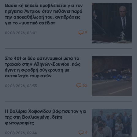
Βασιλική κηδεία προβλέπεται για τον
πρίγκιπα Άντριου όταν πεθάνει παρά
την αποκαθήλωσή του, αντιδράσεις
για το «μυστικό σχέδιο»
9
09.08.2026, 08:01
Στο 401 οι δύο αστυνομικοί μετά το
τροχαίο στην Αθηνών-Σουνίου, πώς
έγινε η σφοδρή σύγκρουση με
αυτοκίνητο τουριστών
65
09.08.2026, 08:55
Η Βαλέρια Χοψονίδου βάφτισε τον γιο
της στη Βουλιαγμένη, δείτε
φωτογραφίες
4
09.08.2026, 09:44