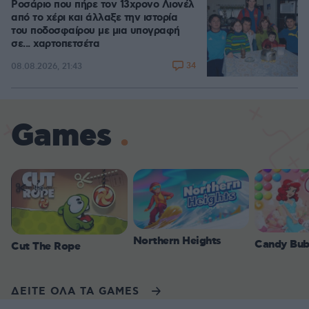
Ροσάριο που πήρε τον 13χρονο Λιονέλ
από το χέρι και άλλαξε την ιστορία
του ποδοσφαίρου με μια υπογραφή
σε... χαρτοπετσέτα
34
08.08.2026, 21:43
Games
Northern Heights
Candy Bub
Cut The Rope
ΔΕΙΤΕ ΟΛΑ ΤΑ GAMES