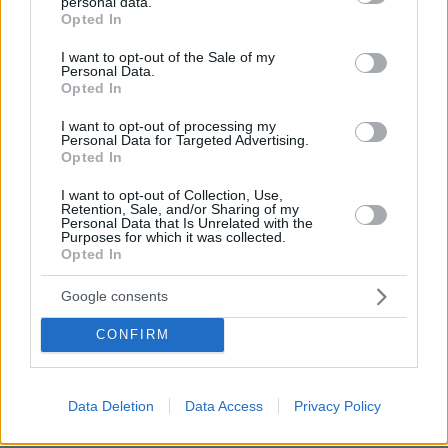
personal data.
grant or deny consent to Google and its third-party tags to
Opted In
use your data for below specified purposes in below Google
consent section.
I want to opt-out of the Sale of my
Personal Data.
Opted In
I want to opt-out of processing my
Personal Data for Targeted Advertising.
Opted In
I want to opt-out of Collection, Use,
Retention, Sale, and/or Sharing of my
Personal Data that Is Unrelated with the
Purposes for which it was collected.
Opted In
Google consents
CONFIRM
09.08.2026, 09:28
Χωρίς ναυαγοσώστη ήταν το beach bar στην Πάρο
όταν πνίγηκε ο 4χρονος, έρευνα για την άδεια της
πισίνας: Το χρονικό της τραγωδίας
Data Deletion
Data Access
Privacy Policy