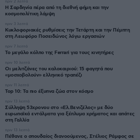
πριν 2 λεπτά
Η Σαρδηνία πέρα από τη διεθνή φήμη και την
κοσμοπολίτικη λάμψη
πριν 3 λεπτά
Κυκλοφοριακές ρυθμίσεις την Τετάρτη και την Πέμπτη
στη Λεωφόρο Ποσειδώνος λόγω εργασιών
πριν 7 λεπτά
Το μεγάλο κόλπο της Ferrari για τους κινητήρες
πριν 10 λεπτά
Οι μελιτζάνες του καλοκαιριού: 15 φαγητά που
«μοσχοβολούν» ελληνικό τραπέζι
πριν 11 λεπτά
Top 10: Τα πιο έξυπνα ζώα στον κόσμο
πριν 13 λεπτά
Σύλληψη 53χρονου στο «Ελ.Βενιζέλος» με δύο
ευρωπαϊκά εντάλματα για ξέπλυμα χρήματος και απάτες
στη Γαλλία
πριν 13 λεπτά
Πέθανε ο σπουδαίος διανοούμενος, Στέλιος Ράμφος σε