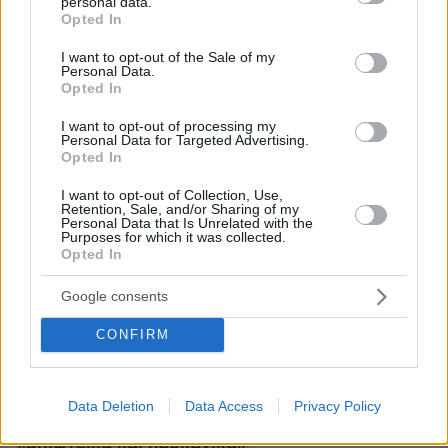
ότι προκαλούσε εμπόδια σε όλες τις αλλαγές
personal data.
grant or deny consent to Google and its third-party tags to
Opted In
που ήθελε να περάσει στον αθλητισμό ο πρώην
use your data for below specified purposes in below Google
consent section.
Υφυπουργός Λευτέρης Αυγενάκης, ότι αυτός
I want to opt-out of the Sale of my
Personal Data.
σταμάτησε την εφαρμογή της Ολιστικής
Opted In
Μελέτης και ανέφερε ότι έχει σχέσεις με τον
I want to opt-out of processing my
ιδιοκτήτη της εταιρίας που έφερε το VAR στην
Personal Data for Targeted Advertising.
Ελλάδα...
Opted In
I want to opt-out of Collection, Use,
Retention, Sale, and/or Sharing of my
Personal Data that Is Unrelated with the
Ειδήσεις σήμερα:
Purposes for which it was collected.
Opted In
«Θα το τακτοποιήσω» είπε ο 50χρονος στην
Google consents
κόρη του και σκότωσε τον 33χρονο που τη
CONFIRM
βίαζε από τα 9 της
Νταλάρας κατά Ρέμου και Αργυρού: Η
Data Deletion
Data Access
Privacy Policy
σύγκριση με Μπιθικώτση και τα σχόλια για
«μπιφτέκια και λουκάνικα»