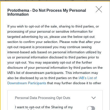
Ολυμπιακός θα ζητήσει να ανοίξουν όλοι οι
λογαριασμοί των μελών της ΚΕΔ από το 2014
Protothema -
Do Not Process My Personal
Information
και μετά.
Θα ζητήσουμε άρση συνομιλιών για το ματς
If you wish to opt-out of the sale, sharing to third parties, or
της Κυριακής και ποιοι επικοινώνησαν με
processing of your personal or sensitive information for
ποιους. Την άρση επίσης των τραπεζικών
targeted advertising by us, please use the below opt-out
λογαριασμών όλων των μελών της ΚΕΔ. Τι έχει
section to confirm your selection. Please note that after your
κάνει η Σούπερ Λιγκ για τα στημένα; Η
opt-out request is processed you may continue seeing
interest-based ads based on personal information utilized by
καθυστέρηση έχει να κάνει με το ότι άλλαξε το
us or personal information disclosed to third parties prior to
ποινολόγιο ο Μπαλτάκος;
your opt-out. You may separately opt-out of the further
disclosure of your personal information by third parties on the
IAB’s list of downstream participants. This information may
also be disclosed by us to third parties on the
IAB’s List of
Downstream Participants
that may further disclose it to other
Στη συνέχεια αναφέρθηκε στο γιατί ο
third parties.
Ολυμπιακός στρέφεται κατά του Γρηγόρη
Please note that this website/app uses one or more Google
Δημητριάδη, πρώην Γενικού Γραμματέα του
Personal Data Processing Opt Outs
services and may gather and store information including but
πρωθυπουργού. Ουσιαστικά τον κατηγόρησε
not limited to your visit or usage behaviour. You may click to
I want to opt-out of the Sharing of my