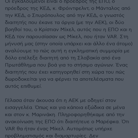
Οι εγκαλούμενοι είναι ο πρόεδρος της ΕΠΟ, ο
πρόεδρος της ΚΕΔ, κ. Φρόιντφελντ, ο Μάνταλος από
την ΚΕΔ, ο Σπυρόπουλος από την ΚΕΔ, ο γνωστός
διαιτητής που έκανε τα όργια (με την ΑΕΚ), οι δύο
βοηθοί του, ο Κρίστιαν Μίχελ, αυτός που η ΕΠΟ και η
ΚΕΔ τον παρουσίασαν ως Μίκελ, που ήταν VAR. Στη
μήνυσή μας (στην οποία υπάρχει και άλλο ένα άτομο)
αναλύουμε το πώς αυτή η εγκληματική συμμορία με
δόλο επέλεξε διαιτητή από τη Σλοβακία από ένα
Πρωτάθλημα που βοά για το στήσιμο αγώνων. Ένας
διαιτητής που έχει κατηγορηθεί στη χώρα του πώς
δωροδοκείται για να φέρνει τα αποτελέσματα που
αυτός επιθυμεί.
Γέλασα όταν άκουσα ότι η ΑΕΚ με οδηγεί στον
εισαγγελέα. Όπως και για κάποια εξώδικα σε μένα
και στον κ. Μαρινάκη. Πληροφορηθήκαμε από την
ανακοίνωση της ΕΠΟ ότι διαιτήτευε ο Μαρέφκα. Ότι
VAR θα ήταν ένας Μίκελ. Αυτομάτως υπήρχε
προβληματισμός και διαμαρτυρίες. Δεν