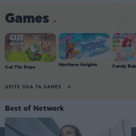
Games
Northern Heights
Candy Bub
Cut The Rope
ΔΕΙΤΕ ΟΛΑ ΤΑ GAMES
Best of Network