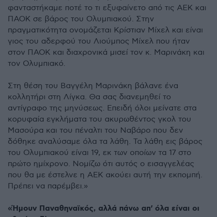
φανταστήκαμε ποτέ το τι εξυφαίνετο από τις ΑΕΚ και
ΠΑΟΚ σε βάρος του Ολυμπιακού. Στην
πραγματικότητα ονομάζεται Κρίστιαν Μίχελ και είναι
γιος του αδερφού του Λιούμπος Μίχελ που ήταν
στον ΠΑΟΚ και διαχρονικά μισεί τον κ. Μαρινάκη και
τον Ολυμπιακό.
Στη θέση του Βαγγέλη Μαρινάκη βάλανε ένα
κολλητήρι στη Λίγκα. Θα σας διανεμηθεί το
αντίγραφο της μηνύσεως. Επειδή όλοι μείνατε στα
κορυφαία εγκλήματα του ακυρωθέντος γκολ του
Μασούρα και του πέναλτι του Ναβάρο που δεν
δόθηκε αναλύσαμε όλα τα λάθη. Τα λάθη εις βάρος
του Ολυμπιακού είναι 19, εκ των οποίων τα 17 στο
πρώτο ημίχρονο. Νομίζω ότι αυτός ο εισαγγελέας
που θα με έστελνε η ΑΕΚ ακούει αυτή την εκπομπή.
Πρέπει να παρέμβει.»
«Ήμουν Παναθηναϊκός, αλλά πάνω απ' όλα είναι οι