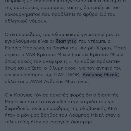
Πειραιώς με την οποία καταγγέλλονται «τα αδικήματα
της συστάσεως συμμορίας και της διαπράξεως του
κακουργήματος που προβλέπει το άρθρο 132 του
αθλητικού νόμου».
Ο αντιπρόεδρος του Ολυμπιακού γνωστοποίησε ότι
διαιτητές
εγκαλούμενοι είναι οι
του ντέρμπι, ο
Μπόρις Μαρέφκα, οι βοηθοί του, Αντρέι Χέρμο, Ματέι
Ζέμκο, ο VAR Κρίστιαν Μίχελ (και όχι Κρίστιαν Μίκελ
όπως κακώς τον ανέφερε η ΕΠΟ, καθώς πρόκειται-
όπως ισχυρίζεται ο Ολυμπιακός- για τον ανηψιό του
Λούμπος Μίχελ
πρώην προέδρου της ΠΑΕ ΠΑΟΚ,
),
αλλά και ο AVAR Ανδρέας Μεϊντάνας.
Ο κ Κούγιας τόνισε αρκετές φορές ότι ο διαιτητής
Μαρέφκα έχει καταγγελθεί στην πατρίδα του για
δωροδοκία, ενώ ο πρόεδρος της σλοβακικής ΚΕΔ
ήταν ο μόνιμος βοηθός του Λούμπος Μίχελ όταν ο
τελευταίος ήταν εν ενεργεία διαιτητής