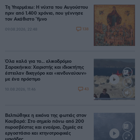
Τη Υπερμάχω: Η νύχτα του Αυγούστου
πριν από 1.400 χρόνια, που γέννησε
τον Ακάθιστο Ύμνο
138
09.08.2026, 22:48
Όλα καλά για το... ελικοδρόμιο
Σαρακήνικο: Χειριστής και ιδιοκτήτης
έστειλαν δικηγόρο και «κινδυνεύουν»
με ένα πρόστιμο
43
10.08.2026, 11:46
Loaded
:
100.00%
Βελτιώθηκε η εικόνα της φωτιάς στον
Κουβαρά: Στο σημείο πάνω από 200
πυροσβέστες και εναέρια, ζημιές σε
εργοστάσιο και κτηνοτροφικές
μονάδες