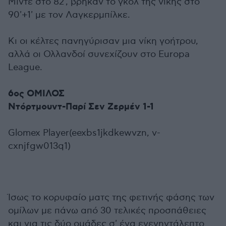
Μίντε στο 82', βρήκαν το γκολ της νίκης στο
90'+1' με τον Λαγκερμπίλκε.
Κι οι κέλτες πανηγύρισαν μια νίκη γοήτρου,
αλλά οι Ολλανδοί συνεχίζουν στο Europa
League.
6ος ΟΜΙΛΟΣ
Ντόρτμουντ-Παρί Σεν Ζερμέν 1-1
Glomex Player(eexbs1jkdkewvzn, v-
cxnjfgw013q1)
Ίσως το κορυφαίο ματς της φετινής φάσης των
ομίλων με πάνω από 30 τελικές προσπάθειες
και για τις δύο ομάδες σ' ένα ενενηντάλεπτο