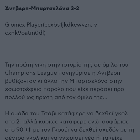
Άντβερπ-Μπαρτσελόνα 3-2
Glomex Player(eexbs1jkdkewvzn, v-
cxnk9oatm0dl)
Την πρώτη νίκη στην ιστορία της σε όμιλο του
Champions League πανηγύρισε η Άντβερπ
βυθίζοντας κι άλλο την Μπαρτσελόνα στην
εσωστρέφεια παρόλο που είχε περάσει προ
πολλού ως πρώτη από τον όμιλο της...
Η ομάδα του Τσάβι κατάφερε να δεχθεί γκολ
στο 2', αλλά κυρίως κατάφερε ενώ ισοφάρισε
στο 90'+1' με τον Γκουέι να δεχθεί σχεδόν με τη
σέντρα γκολ και να γνωρίσει νέα ήττα (είχε