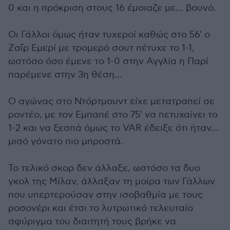
0 και η πρόκριση στους 16 έμοιαζε με... βουνό.
Οι Γάλλοι όμως ήταν τυχεροί καθώς στο 56' ο
Ζαΐρ Εμερί με τρομερό σουτ πέτυχε το 1-1,
ωστόσο όσο έμενε το 1-0 στην Αγγλία η Παρί
παρέμενε στην 3η θέση...
Ο αγώνας στο Ντόρτμουντ είχε μετατραπεί σε
ροντέο, με τον Εμπαπέ στο 75' να πετυχαίνει το
1-2 και να ξεσπά όμως το VAR έδειξε ότι ήταν...
μισό γόνατο πιο μπροστά.
Το τελικό σκορ δεν άλλαξε, ωστόσο τα δυο
γκολ της Μίλαν, άλλαξαν τη μοίρα των Γάλλων
που υπερτερούσαν στην ισοβαθμία με τους
ροσονέρι και έτσι το λυτρωτικό τελευταίο
σφύριγμα του διαιτητή τους βρήκε να