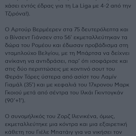
χάσει εντός έδρας για τη La Liga με 4-2 από την
Τζιρόνα!).
Ο Αρτούρ Βερμέερεν στα 75 δευτερόλεπτα και
ο Βίνσεντ Γιάνσεν στο 56’ εκμεταλλεύτηκαν τα
δώρα του Ρομέου και έδωσαν προβάδισμα στη
νταμπλούχο Βελγίου, με τη Μπάρτσα να δείχνει
ανίκανη να αντιδράσει, παρ’ ότι ισοφάρισε και
στις δύο περιπτώσεις με κοντινό σουτ του
Φεράν Τόρες ύστερα από ασίστ του Λαμίν
Γιαμάλ (35’) και με κεφαλιά του 17χρονου Μαρκ
Γκοιού μετά από σέντρα του Ιλκάι Γκιντογκάν
(90’+1’).
Ο συνομήλικός του Ζορζ Ιλενικένα, όμως,
εκμεταλλεύτηκε μια κόντρα και μια εξαιρετική
κάθετη του Γιέλε Μπατάιγ για να νικήσει τον