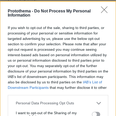
Protothema -
Do Not Process My Personal
Στο 84' ο Γιόβιτς βρήκε τον Τσουκουέζε κι ο
Information
τελευταίος με άπιαστο πλασέ νίκησε τον
Ντουμπράβκα για το 1-2...
If you wish to opt-out of the sale, sharing to third parties, or
processing of your personal or sensitive information for
targeted advertising by us, please use the below opt-out
Η Μίλαν περίμενε ως το φινάλε ένα δώρο από
section to confirm your selection. Please note that after your
τη Ντόρτμουντ μη τυχόν και βρεθεί αυτή στη 2η
opt-out request is processed you may continue seeing
θέση, αλλά το τελευταίο σφύριγμα τη βρήκε να
interest-based ads based on personal information utilized by
συνεχίζει στο Europa League...
us or personal information disclosed to third parties prior to
your opt-out. You may separately opt-out of the further
disclosure of your personal information by third parties on the
Κι η Νιούκαστλ των Σαουδαράβων, έγινε η
IAB’s list of downstream participants. This information may
δεύτερη βρετανική ομάδα που αποχαιρετά την
also be disclosed by us to third parties on the
IAB’s List of
Ευρώπη ως 4η του ομίλου της μετά τη
Downstream Participants
that may further disclose it to other
Μάντσεστερ Γιουνάιτεντ.
third parties.
Please note that this website/app uses one or more Google
Personal Data Processing Opt Outs
7ος ΟΜΙΛΟΣ
services and may gather and store information including but
Λειψία-Γιουνγκ Μπόις 2-1
not limited to your visit or usage behaviour. You may click to
I want to opt-out of the Sharing of my