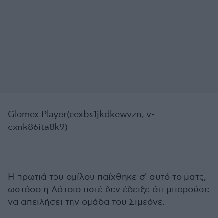
Glomex Player(eexbs1jkdkewvzn, v-
cxnk86ita8k9)
Η πρωτιά του ομίλου παίχθηκε σ' αυτό το ματς,
ωστόσο η Λάτσιο ποτέ δεν έδειξε ότι μπορούσε
να απειλήσει την ομάδα του Σιμεόνε.