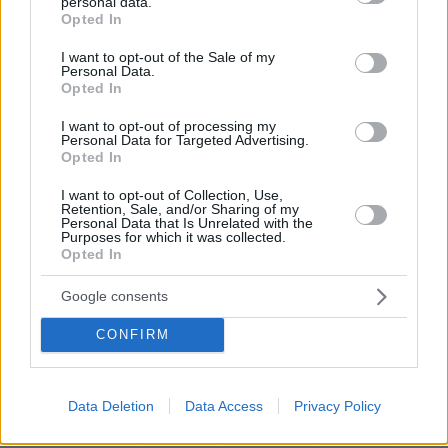
personal data.
grant or deny consent to Google and its third-party tags to
Ερυθρός Αστέρας-Μάντσεστερ Σίτι 2-3
Opted In
use your data for below specified purposes in below Google
consent section.
I want to opt-out of the Sale of my
8ος ΟΜΙΛΟΣ
Personal Data.
Opted In
Πόρτο-Σαχτάρ Ντόνετσκ 5-3
I want to opt-out of processing my
Personal Data for Targeted Advertising.
Glomex Player(eexbs1jkdkewvzn, v-
Opted In
cxnk86j0fw0x)
I want to opt-out of Collection, Use,
Retention, Sale, and/or Sharing of my
Personal Data that Is Unrelated with the
Purposes for which it was collected.
Opted In
Έβρεξε γκολ στο Ντραγκάο, αλλά η Πόρτο ήταν
Google consents
αυτή που ακολούθησε την Μπαρτσελόνα στους
16 με την ηρωική Σαχτάρ να συνεχίζει στο
CONFIRM
Europa League.
Οι Πορτογάλοι αγχώθηκαν για 14 λεπτά, το
Data Deletion
Data Access
Privacy Policy
χρονικό διάστημα που μεσολάβησε από το 1-1