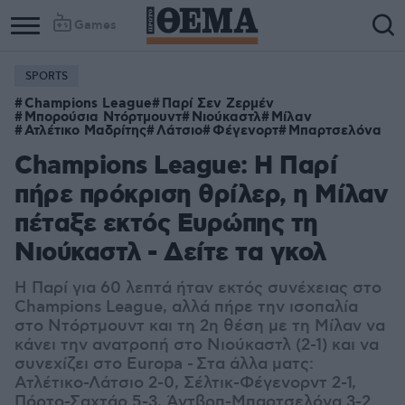
Games
SPORTS
Champions League
Παρί Σεν Ζερμέν
Μπορούσια Ντόρτμουντ
Νιούκαστλ
Μίλαν
Ατλέτικο Μαδρίτης
Λάτσιο
Φέγενορτ
Μπαρτσελόνα
Champions League: Η Παρί
πήρε πρόκριση θρίλερ, η Μίλαν
πέταξε εκτός Ευρώπης τη
Νιούκαστλ - Δείτε τα γκολ
Η Παρί για 60 λεπτά ήταν εκτός συνέχειας στο
Champions League, αλλά πήρε την ισοπαλία
στο Ντόρτμουντ και τη 2η θέση με τη Μίλαν να
κάνει την ανατροπή στο Νιούκαστλ (2-1) και να
συνεχίζει στο Europa - Στα άλλα ματς:
Ατλέτικο-Λάτσιο 2-0, Σέλτικ-Φέγενορντ 2-1,
Πόρτο-Σαχτάρ 5-3, Άντβρπ-Μπαρτσελόνα 3-2