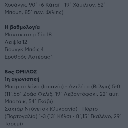
Χουάνγκ, 90΄+6 Κάταϊ - 19΄ Χάμιλτον, 62΄
Μπομπ, 85΄ πεν. Φίλιπς)
Η βαθμολογία
Μάντσεστερ Σίτι 18
Λειψία 12
Γιουνγκ Μπόις 4
Ερυθρός Αστέρας 1
8ος ΟΜΙΛΟΣ
1η αγωνιστική
Μπαρτσελόνα (Ισπανία) - Αντβέρπ (Βέλγιο) 5-0
(11΄,66΄ Ζοάο Φέλιξ, 19΄ Λεβαντόφσκι, 22΄ αυτ.
Μπατάικ, 54΄ Γκάβι)
Σαχτάρ Ντόνετσκ (Ουκρανία) - Πόρτο
(Πορτογαλία) 1-3 (13΄ Κέλσι - 8΄,15΄ Γκαλένο, 29΄
Ταρεμί)