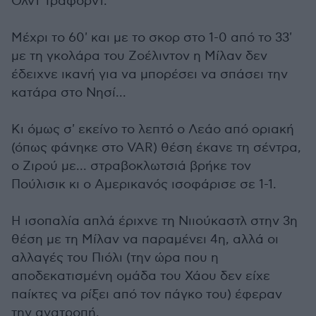
Ολντ Τράφορντ.
Μέχρι το 60' και με το σκορ στο 1-0 από το 33'
με τη γκολάρα του Ζοέλιντον η Μίλαν δεν
έδειχνε ικανή για να μπορέσει να σπάσει την
κατάρα στο Νησί...
Κι όμως σ' εκείνο το λεπτό ο Λεάο από οριακή
(όπως φάνηκε στο VAR) θέση έκανε τη σέντρα,
ο Ζιρού με... στραβοκλωτσιά βρήκε τον
Πούλισικ κι ο Αμερικανός ισοφάρισε σε 1-1.
Η ισοπαλία απλά έριχνε τη Νιιούκαστλ στην 3η
θέση με τη Μίλαν να παραμένει 4η, αλλά οι
αλλαγές του Πιόλι (την ώρα που η
αποδεκατισμένη ομάδα του Χάου δεν είχε
παίκτες να ρίξει από τον πάγκο του) έφεραν
την ανατροπή.