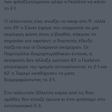
των φιλοξενούμενων μέχρι ο Γκαλένο να κάνει
το 2-1.
Ο τελευταίος είχε ανοίξει το σκορ στο 9', αλλά
στο 29' ο Σίκαν έφερε την ισορροπία σε μια
περίεργη φάση όπου ο βοηθός σήκωσε το
σημαιάκι για οφσάιντ, ο διαιτητής έδειξε
παίζεται και οι Ουκρανοί σκόραραν. Οι
Πορτογάλοι διαμαρτυρήθηκαν έντονα, η
απόφαση δεν άλλαξε ωστόσο 43' ο Γκαλένο
επανέφερε την ηρεμία πετυχαίνοντας το 2-1 και
62' ο Ταρεμί «καθάρισε» το ματς
διαμορφώνοντας το 3-1.
Στο τελευταίο 20λεπτο καμία από τις δύο
ομάδες δεν έπαιζε άμυνα κι έτσι φτάσαμε στο
εντυπωσιακό 5-3.