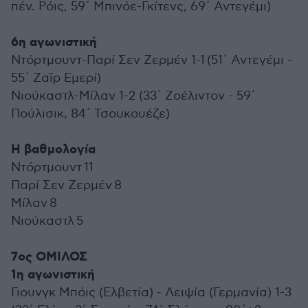
πέν. Ρόις, 59΄ Μπινόε-Γκίτενς, 69΄ Αντεγέμι)
6η αγωνιστική
Ντόρτμουντ-Παρί Σεν Ζερμέν 1-1 (51΄ Αντεγέμι -
55΄ Ζαϊρ Εμερί)
Νιούκαστλ-Μίλαν 1-2 (33΄ Ζοέλιντον - 59΄
Πούλισικ, 84΄ Τσουκουέζε)
Η βαθμολογία
Ντόρτμουντ 11
Παρί Σεν Ζερμέν 8
Μίλαν 8
Νιούκαστλ 5
7ος ΟΜΙΛΟΣ
1η αγωνιστική
Γιουνγκ Μπόις (Ελβετία) - Λειψία (Γερμανία) 1-3