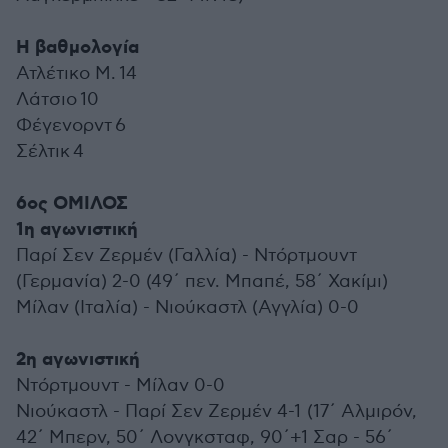
Η βαθμολογία
Ατλέτικο Μ. 14
Λάτσιο 10
Φέγενορντ 6
Σέλτικ 4
6ος ΟΜΙΛΟΣ
1η αγωνιστική
Παρί Σεν Ζερμέν (Γαλλία) - Ντόρτμουντ
(Γερμανία) 2-0 (49΄ πεν. Μπαπέ, 58΄ Χακίμι)
Μίλαν (Ιταλία) - Νιούκαστλ (Αγγλία) 0-0
2η αγωνιστική
Ντόρτμουντ - Μίλαν 0-0
Νιούκαστλ - Παρί Σεν Ζερμέν 4-1 (17΄ Αλμιρόν,
42΄ Μπερν, 50΄ Λονγκσταφ, 90΄+1 Σαρ - 56΄