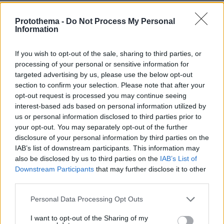
πριν 14 λεπτά
Μάχη με τις φλόγες εν μέσω καύσωνα στα Βαλκάνια:
Protothema -
Do Not Process My Personal
Πυρκαγιές σε Σερβία και Αλβανία με θερμοκρασίες έως
Information
40 βαθμούς
πριν 17 λεπτά
If you wish to opt-out of the sale, sharing to third parties, or
Πέθανε το άσπρο κουτάβι που συμβίωνε με αγέλη
processing of your personal or sensitive information for
λύκων στην Κεντρική Μακεδονία: Καλό ταξίδι μικρέ,
targeted advertising by us, please use the below opt-out
δείτε βίντεο
section to confirm your selection. Please note that after your
opt-out request is processed you may continue seeing
πριν 23 λεπτά
interest-based ads based on personal information utilized by
Συνελήφθη αστυνομικός για επικίνδυνη οδήγηση και
us or personal information disclosed to third parties prior to
απείθεια
your opt-out. You may separately opt-out of the further
πριν 24 λεπτά
disclosure of your personal information by third parties on the
Δημήτρης Ξανθάκης: Η γνήσια λαϊκή φωνή, οι
IAB’s list of downstream participants. This information may
συνεργασίες, τα κορυφαία του τραγούδια, γιατί δεν
also be disclosed by us to third parties on the
IAB’s List of
έκανε καριέρα σε μεγάλες πίστες
Downstream Participants
that may further disclose it to other
third parties.
πριν 25 λεπτά
Οι πρώτες δηλώσεις του Λιβάι Γκαρσία: «Με έπεισαν ο
Please note that this website/app uses one or more Google
προπονητής και ο τεχνικός διευθυντής του
Personal Data Processing Opt Outs
services and may gather and store information including but
Παναθηναϊκού», βίντεο
not limited to your visit or usage behaviour. You may click to
I want to opt-out of the Sharing of my