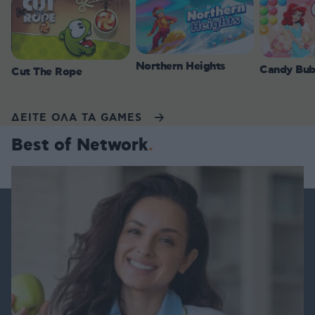
Northern Heights
Candy Bub
Cut The Rope
ΔΕΙΤΕ ΟΛΑ ΤΑ GAMES
Best of Network