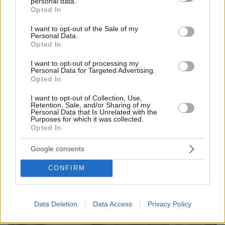
personal data.
πριν 26 λεπτά
grant or deny consent to Google and its third-party tags to
Opted In
Αυτά είναι τα σημάδια που δείχνουν ότι ο σκύλος σας
use your data for below specified purposes in below Google
είναι παραμελημένος
consent section.
I want to opt-out of the Sale of my
Personal Data.
πριν 26 λεπτά
Opted In
Rihanna: Χορεύει αισθησιακά στον A$AP Rocky κατά τη
διάρκεια κρουαζιέρας στα Μπαρμπέιντος
I want to opt-out of processing my
Personal Data for Targeted Advertising.
Opted In
ΔΕΙΤΕ ΟΛΕΣ ΤΙΣ ΕΙΔΗΣΕΙΣ
I want to opt-out of Collection, Use,
Retention, Sale, and/or Sharing of my
Personal Data that Is Unrelated with the
Purposes for which it was collected.
Opted In
ΤΑ ΠΙΟ ΔΗΜΟΦΙΛΗ
Google consents
CONFIRM
Data Deletion
Data Access
Privacy Policy