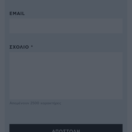
EMAIL
ΣΧΌΛΙΟ *
Απομένουν
2500
χαρακτήρες