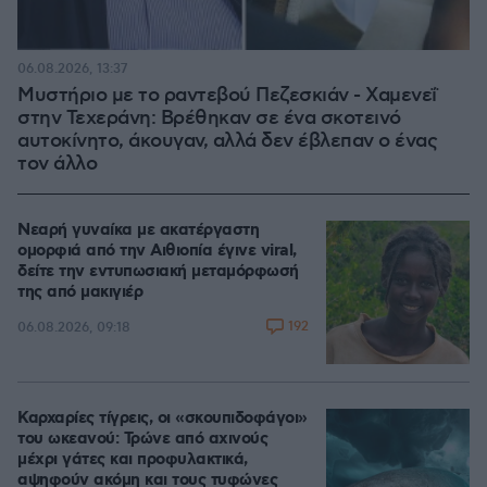
06.08.2026, 13:37
Μυστήριο με το ραντεβού Πεζεσκιάν - Χαμενεΐ
στην Τεχεράνη: Βρέθηκαν σε ένα σκοτεινό
αυτοκίνητο, άκουγαν, αλλά δεν έβλεπαν ο ένας
τον άλλο
Νεαρή γυναίκα με ακατέργαστη
ομορφιά από την Αιθιοπία έγινε viral,
δείτε την εντυπωσιακή μεταμόρφωσή
της από μακιγιέρ
192
06.08.2026, 09:18
Καρχαρίες τίγρεις, οι «σκουπιδοφάγοι»
του ωκεανού: Τρώνε από αχινούς
μέχρι γάτες και προφυλακτικά,
αψηφούν ακόμη και τους τυφώνες