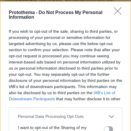
Παρασκηνιακές συζητήσεις για αντικατάσταση του
Μερτς μετά τις εκλογές του Σεπτεμβρίου
Protothema -
Do Not Process My Personal
πριν 18 λεπτά
Information
To video του Travel.gr από το ταξίδι στα Βόρεια
Άγραφα: Φιλόξενοι Άνθρωποι, ανόθευτη Φύση
If you wish to opt-out of the sale, sharing to third parties, or
πριν 19 λεπτά
processing of your personal or sensitive information for
Νέο αεροδρόμιο Ηρακλείου στο Καστέλι: Υπογραφή
targeted advertising by us, please use the below opt-out
σύμβασης για συστήματα αεροναυτιλίας
section to confirm your selection. Please note that after your
opt-out request is processed you may continue seeing
πριν 20 λεπτά
interest-based ads based on personal information utilized by
Σκαντζόχοιρος εντοπίστηκε με ψώρα στη Νάξο – Τι
us or personal information disclosed to third parties prior to
κάνουμε αν βρούμε έναν στον δρόμο
your opt-out. You may separately opt-out of the further
πριν 22 λεπτά
disclosure of your personal information by third parties on the
myAGRO: Οι 5 μεγάλες αλλαγές στις αγροτικές
IAB’s list of downstream participants. This information may
ενισχύσεις, μέχρι 15 Σεπτεμβρίου οι αιτήσεις
also be disclosed by us to third parties on the
IAB’s List of
Downstream Participants
that may further disclose it to other
third parties.
ΔΕΙΤΕ ΟΛΕΣ ΤΙΣ ΕΙΔΗΣΕΙΣ
Please note that this website/app uses one or more Google
Personal Data Processing Opt Outs
services and may gather and store information including but
not limited to your visit or usage behaviour. You may click to
I want to opt-out of the Sharing of my