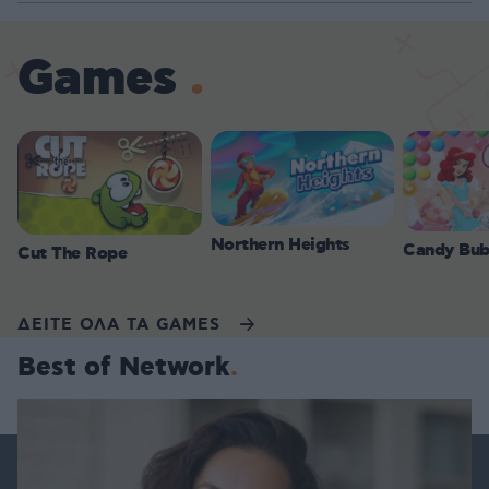
Games
Northern Heights
Candy Bub
Cut The Rope
ΔΕΙΤΕ ΟΛΑ ΤΑ GAMES
Best of Network