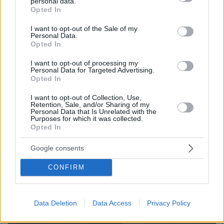
personal data.
ΤΑ ΠΙΟ ΔΗΜΟΦΙΛΗ
grant or deny consent to Google and its third-party tags to
Opted In
use your data for below specified purposes in below Google
consent section.
I want to opt-out of the Sale of my
Personal Data.
Opted In
I want to opt-out of processing my
Personal Data for Targeted Advertising.
Opted In
I want to opt-out of Collection, Use,
Retention, Sale, and/or Sharing of my
Personal Data that Is Unrelated with the
Purposes for which it was collected.
Opted In
Google consents
CONFIRM
Data Deletion
Data Access
Privacy Policy