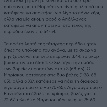
Αντίστοιχη ήταν η εικόνα και στο δεύτερο
ημίχρονο, με το Μαρούσι να είναι η πλευρά που
κατάφερε να αποκτήσει για λίγο το πάνω χέρι,
αλλά για μία ακόμη φορά ο Απόλλωνας
κατάφερε να απαντήσει και στο τέλος της
περιόδου έκανε το 54-54.
Τα πρώτα λεπτά της τέταρτης περιόδου ήταν
όπως τα υπόλοιπα του αγώνα, με το σκορ να
μην ξεφεύγει και ενώ απέμεναν 3:44, το σκορ
βρισκόταν στο 65-64. Ο Χιλ πήγε την ομάδα
των βορείων προαστίων στο +3 (68-65). Ο
Μπρίσκου αστόχησε στις δύο βολές (1:38, 68-
65), αλλά ο Χιλ κατάφερε να πάει τη διαφορά
λίγο αργότερα στο +5 (70-65). Λίγο αργότερα ο
Ραντούλιτσα έβαλε τις κρίσιμες βολές για το
72-67. τελικά το Μαρούσι πήρε νίκη με 75-69.