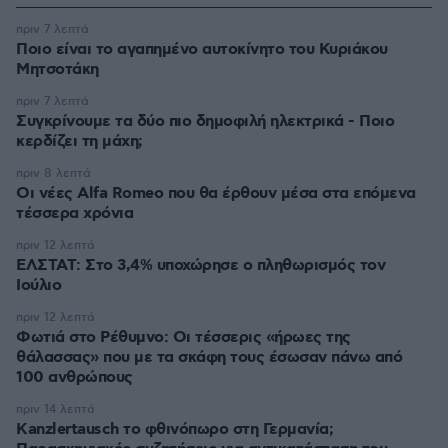
πριν 7 λεπτά
Ποιο είναι το αγαπημένο αυτοκίνητο του Κυριάκου
Μητσοτάκη
πριν 7 λεπτά
Συγκρίνουμε τα δύο πιο δημοφιλή ηλεκτρικά - Ποιο
κερδίζει τη μάχη;
πριν 8 λεπτά
Οι νέες Alfa Romeo που θα έρθουν μέσα στα επόμενα
τέσσερα χρόνια
πριν 12 λεπτά
ΕΛΣΤΑΤ: Στο 3,4% υποχώρησε ο πληθωρισμός τον
Ιούλιο
πριν 12 λεπτά
Φωτιά στο Ρέθυμνο: Οι τέσσερις «ήρωες της
θάλασσας» που με τα σκάφη τους έσωσαν πάνω από
100 ανθρώπους
πριν 14 λεπτά
Kanzlertausch το φθινόπωρο στη Γερμανία;