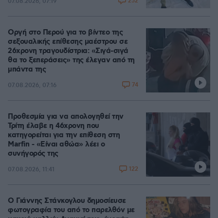
252
07.08.2026, 07:19
Οργή στο Περού για το βίντεο της
σεξουαλικής επίθεσης μαέστρου σε
26χρονη τραγουδίστρια: «Σιγά-σιγά
θα το ξεπεράσεις» της έλεγαν από τη
μπάντα της
74
07.08.2026, 07:16
Προθεσμία για να απολογηθεί την
Τρίτη έλαβε η 46χρονη που
κατηγορείται για την επίθεση στη
Marfin - «Είναι αθώα» λέει ο
συνήγορός της
122
07.08.2026, 11:41
Ο Γιάννης Στάνκογλου δημοσίευσε
φωτογραφία του από το παρελθόν με