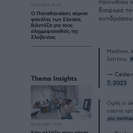
παιχνιδιού 
07.09.2023, 20:03
διαφορά του
Ο Παναθηναϊκός χάρισε
αντιδράσουν 
φανέλες των Σλούκα,
Βιλντόζα για τους
πλημμυροπαθείς της
Σλοβενίας
Medtem, ko
četrtine.
— Cedevi
Thema Insights
7, 2023
Oglej si a
naprej sp
pic.twitt
03.08.2026, 11:06