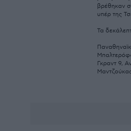
βρέθηκαν στ
υπέρ της Τσ
Τα δεκάλεπτ
Παναθηναϊκό
Μπαλτερόφσ
Γκραντ 9, Αν
Μαντζούκας 