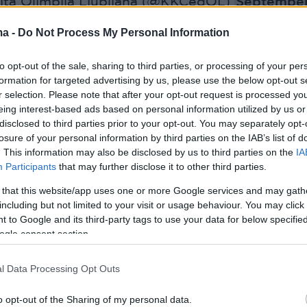
ta Olimpija Ljubljana (@KKCedOL)
Septembe
ma -
Do Not Process My Personal Information
to opt-out of the sale, sharing to third parties, or processing of your per
formation for targeted advertising by us, please use the below opt-out s
u! 💥
pic.twitter.com/tYCQmMTAeW
r selection. Please note that after your opt-out request is processed y
eing interest-based ads based on personal information utilized by us or
ta Olimpija Ljubljana (@KKCedOL)
Septembe
disclosed to third parties prior to your opt-out. You may separately opt-
losure of your personal information by third parties on the IAB’s list of
. This information may also be disclosed by us to third parties on the
IA
Participants
that may further disclose it to other third parties.
 that this website/app uses one or more Google services and may gath
including but not limited to your visit or usage behaviour. You may click 
 to Google and its third-party tags to use your data for below specifi
ogle consent section.
γο αργότερα, πήραν το προβάδισμα με 16-15,
σινοι έκλεισαν το πρώτο δεκάλεπτο με κεφάλ
l Data Processing Opt Outs
8-22). Οι παίκτες του τριφυλλιού βρήκαν πιο
o opt-out of the Sharing of my personal data.
 δρόμο προς το καλάθι και στα πρώτα λεπτά