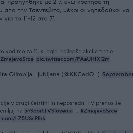
και προηγήθηκε με 2-7, ενώ κράτησε τη
 από την Τσεντεβίτα, μέχρι οι γηπεδούχοι να
για το 11-12 στο 7’.
 vodimo za 11, si oglej najlepše akcije tretje
#ZmajevoSrce
pic.twitter.com/FAaUIHXi2m
ta Olimpija Ljubljana (@KKCedOL)
Septembe
kcije v drugi četrtini in neposredni TV prenos še
remljaj na
@SportTVSlovenia
1.
#ZmajevoSrce
er.com/LZ5USsPlhk