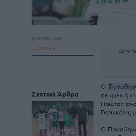
07.09.2023, 20:59
3 ΣΧΟΛΙΑ
Δείτε 
Ο
Παναθην
Σχετικά Άρθρα
σε φιλική α
Πρώτος σκό
Γκριγκόνις 
Ο Παναθηνα