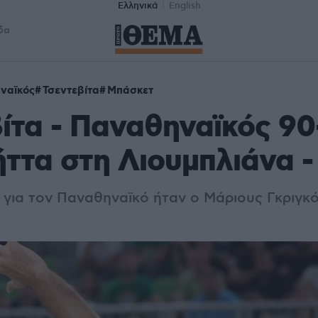
Ελληνικά
English
δα
ναϊκός
Τσεντεβίτα
Μπάσκετ
ίτα - Παναθηναϊκός 90
ήττα στη Λιουμπλιάνα -
για τον Παναθηναϊκό ήταν ο Μάριους Γκριγκό