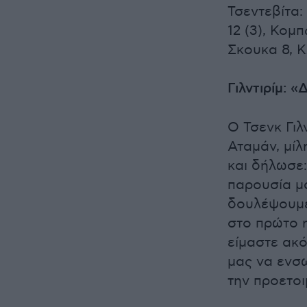
Τσεντεβίτα: 
12 (3), Κομπ
Σκουκα 8, Κ
Γιλντιρίμ: 
Ο Τσενκ Γιλ
Αταμάν, μίλ
και δήλωσε
παρουσία μα
δουλέψουμε
στο πρώτο 
είμαστε ακό
μας να ενσ
την προετοι