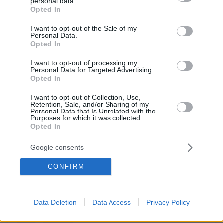
personal data.
grant or deny consent to Google and its third-party tags to
Opted In
Η δημοσίευση κοινοποιήθηκε από το χρήστη Sofya Zhuk (@sofya_zhuk)
use your data for below specified purposes in below Google
consent section.
I want to opt-out of the Sale of my
Personal Data.
Opted In
I want to opt-out of processing my
Personal Data for Targeted Advertising.
Opted In
I want to opt-out of Collection, Use,
Retention, Sale, and/or Sharing of my
Personal Data that Is Unrelated with the
Purposes for which it was collected.
Opted In
Google consents
CONFIRM
Δείτε αυτή τη δημοσίευση στο Instagram.
Η δημοσίευση κοινοποιήθηκε από το χρήστη Sofya Zhuk (@sofya_zhuk)
Data Deletion
Data Access
Privacy Policy