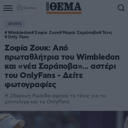
Games
SPORTS
Wimbledon
Σοφία Ζουκ
Μαρία Σαράποβα
Τένις
Only Fans
Σοφία Ζουκ: Από
πρωταθλήτρια του Wimbledon
και «νέα Σαράποβα»... αστέρι
του OnlyFans - Δείτε
φωτογραφίες
H 23χρονη Ρωσίδα άφησε το τένις για το
μόντελιγκ και το OnlyFans