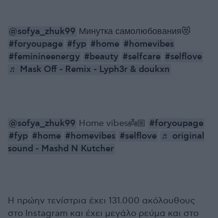
@sofya_zhuk99
Минутка самолюбования😻
#foryoupage
#fyp
#home
#homevibes
#feminineenergy
#beauty
#selfcare
#selflove
♬ Mask Off - Remix - Lyph3r & doukxn
@sofya_zhuk99
Home vibes👼🏼
#foryoupage
#fyp
#home
#homevibes
#selflove
♬ original
sound - Mashd N Kutcher
H πρώην τενίστρια έχει 131.000 ακόλουθους
στο Instagram και έχει μεγάλο ρεύμα και στο