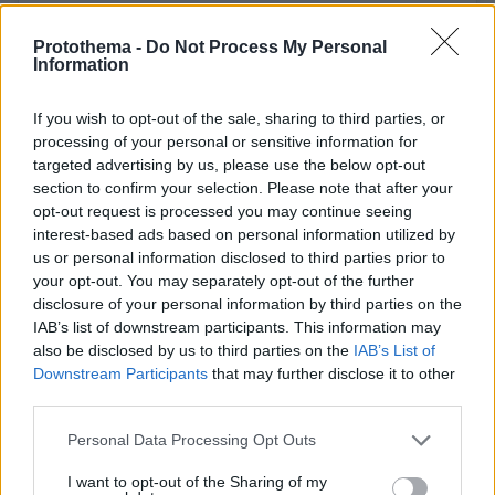
Protothema -
Do Not Process My Personal
Information
Δείτε αυτή τη δημοσίευση στο Instagram.
If you wish to opt-out of the sale, sharing to third parties, or
Η δημοσίευση κοινοποιήθηκε από το χρήστη Sofya Zhuk (@sofya_zhuk)
processing of your personal or sensitive information for
targeted advertising by us, please use the below opt-out
section to confirm your selection. Please note that after your
opt-out request is processed you may continue seeing
interest-based ads based on personal information utilized by
us or personal information disclosed to third parties prior to
your opt-out. You may separately opt-out of the further
disclosure of your personal information by third parties on the
IAB’s list of downstream participants. This information may
also be disclosed by us to third parties on the
IAB’s List of
Downstream Participants
that may further disclose it to other
third parties.
Please note that this website/app uses one or more Google
Personal Data Processing Opt Outs
services and may gather and store information including but
not limited to your visit or usage behaviour. You may click to
I want to opt-out of the Sharing of my
Δείτε αυτή τη δημοσίευση στο Instagram.