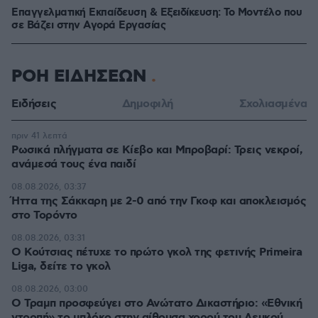
Επαγγελματική Εκπαίδευση & Εξειδίκευση: Το Mοντέλο που
σε Bάζει στην Aγορά Eργασίας
ΡΟΗ ΕΙΔΗΣΕΩΝ
Ειδήσεις
Δημοφιλή
Σχολιασμένα
πριν 41 λεπτά
Ρωσικά πλήγματα σε Κίεβο και Μπροβαρί: Τρεις νεκροί,
ανάμεσά τους ένα παιδί
08.08.2026, 03:37
Ήττα της Σάκκαρη με 2-0 από την Γκοφ και αποκλεισμός
στο Τορόντο
08.08.2026, 03:31
Ο Κούτσιας πέτυχε το πρώτο γκολ της φετινής Primeira
Liga, δείτε το γκολ
08.08.2026, 03:00
Ο Τραμπ προσφεύγει στο Ανώτατο Δικαστήριο: «Εθνική
ντροπή» το μπλόκο στην αίθουσα χορού του Λευκού