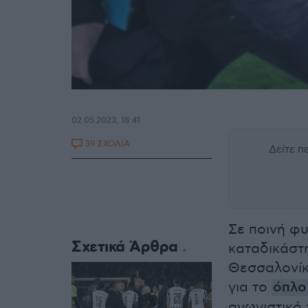
02.05.2023, 18:41
39 ΣΧΟΛΙΑ
Δείτε 
Σε ποινή φυ
Σχετικά Άρθρα
καταδικάστη
Θεσσαλονίκ
για το
όπλο
αγωνιστικό