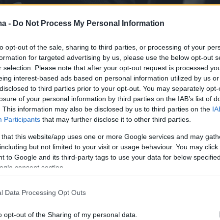
ma -
Do Not Process My Personal Information
to opt-out of the sale, sharing to third parties, or processing of your per
formation for targeted advertising by us, please use the below opt-out s
r selection. Please note that after your opt-out request is processed y
eing interest-based ads based on personal information utilized by us or
disclosed to third parties prior to your opt-out. You may separately opt-
losure of your personal information by third parties on the IAB’s list of
επιχειρηματίας κρίθηκε ένοχος -
και σε
. This information may also be disclosed by us to third parties on the
IA
αθμό
- για την πράξη της «κατοχής, με πρόθεση
Participants
that may further disclose it to other third parties.
ου που μπορεί να προκαλέσει σωματική βλάβη
 that this website/app uses one or more Google services and may gath
α αθλητικής εκδήλωσης».
including but not limited to your visit or usage behaviour. You may click 
 to Google and its third-party tags to use your data for below specifi
ogle consent section.
α (ομόφωνη) απόφαση, ωστόσο, αθωώθηκε για
μη είσοδο στο γήπεδο, καθώς η πράξη αυτή
l Data Processing Opt Outs
άτως τροποποιηθεί (εντάσσεται στον Αθλητικό
ροϋποθέτει, για τη στοιχειοθέτησή της,
o opt-out of the Sharing of my personal data.