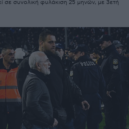
ί σε συνολική φυλάκιση 25 μηνών, με 3ετή