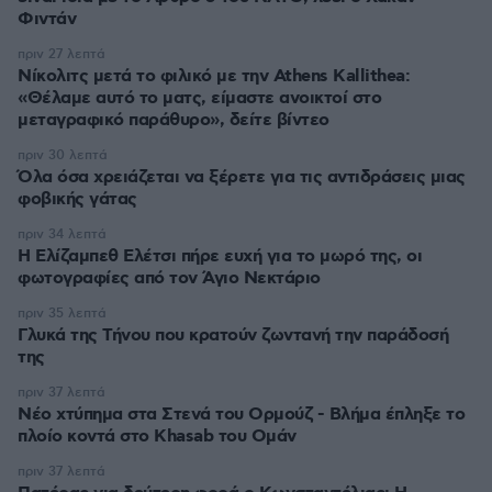
Φιντάν
πριν 27 λεπτά
Νίκολιτς μετά το φιλικό με την Athens Kallithea:
«Θέλαμε αυτό το ματς, είμαστε ανοικτοί στο
μεταγραφικό παράθυρο», δείτε βίντεο
πριν 30 λεπτά
Όλα όσα χρειάζεται να ξέρετε για τις αντιδράσεις μιας
φοβικής γάτας
πριν 34 λεπτά
Η Ελίζαμπεθ Ελέτσι πήρε ευχή για το μωρό της, οι
φωτογραφίες από τον Άγιο Νεκτάριο
πριν 35 λεπτά
Γλυκά της Τήνου που κρατούν ζωντανή την παράδοσή
της
πριν 37 λεπτά
Νέο χτύπημα στα Στενά του Ορμούζ - Βλήμα έπληξε το
πλοίο κοντά στο Khasab του Ομάν
πριν 37 λεπτά