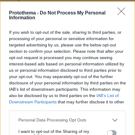
έκρηξης
Protothema -
Do Not Process My Personal
Information
If you wish to opt-out of the sale, sharing to third parties, or
processing of your personal or sensitive information for
targeted advertising by us, please use the below opt-out
section to confirm your selection. Please note that after your
opt-out request is processed you may continue seeing
interest-based ads based on personal information utilized by
us or personal information disclosed to third parties prior to
your opt-out. You may separately opt-out of the further
disclosure of your personal information by third parties on the
IAB’s list of downstream participants. This information may
also be disclosed by us to third parties on the
IAB’s List of
Downstream Participants
that may further disclose it to other
third parties.
Please note that this website/app uses one or more Google
Personal Data Processing Opt Outs
services and may gather and store information including but
not limited to your visit or usage behaviour. You may click to
I want to opt-out of the Sharing of my