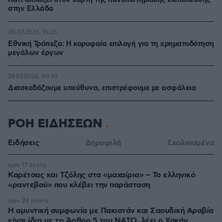
Κάτι αλλάζει στον χάρτη της πανεπιστημιακής εκπαίδευσης
στην Ελλάδα
30.07.2026, 15:25
Εθνική Τράπεζα: Η κορυφαία επιλογή για τη χρηματοδότηση
μεγάλων έργων
29.07.2026, 09:39
Διασκεδάζουμε υπεύθυνα, επιστρέφουμε με ασφάλεια
ΡΟΗ ΕΙΔΗΣΕΩΝ
Ειδήσεις
Δημοφιλή
Σχολιασμένα
πριν 17 λεπτά
Καρέτσας και Τζόλης στα «μαχαίρια» – Το ελληνικό
«ραντεβού» που κλέβει την παράσταση
πριν 24 λεπτά
Η αμυντική συμφωνία με Πακιστάν και Σαουδική Αραβία
είναι ίδια με το Άρθρο 5 του ΝΑΤΟ, λέει ο Χακάν