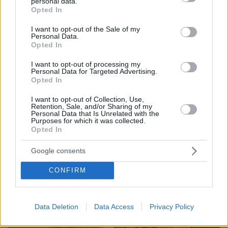
personal data.
grant or deny consent to Google and its third-party tags to
Opted In
use your data for below specified purposes in below Google
08.08.2026, 21:22
consent section.
I want to opt-out of the Sale of my
Για ανθρωποκτονία από αμέλεια κατηγορούνται οι
Personal Data.
Opted In
γονείς του 4χρονου και ο ιδιοκτήτης του beach
bar στην Πάρο: Πώς έγινε η τραγωδία
I want to opt-out of processing my
Personal Data for Targeted Advertising.
Opted In
I want to opt-out of Collection, Use,
Retention, Sale, and/or Sharing of my
Personal Data that Is Unrelated with the
Purposes for which it was collected.
Opted In
Google consents
CONFIRM
Data Deletion
Data Access
Privacy Policy