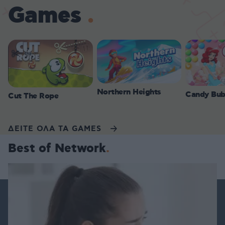
Games
Northern Heights
Candy Bub
Cut The Rope
ΔΕΙΤΕ ΟΛΑ ΤΑ GAMES
Best of Network