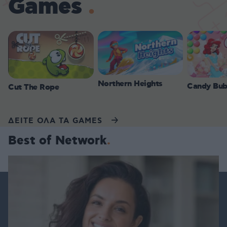
Games
Northern Heights
Candy Bub
Cut The Rope
ΔΕΙΤΕ ΟΛΑ ΤΑ GAMES
Best of Network