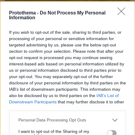
Protothema -
Do Not Process My Personal
Information
If you wish to opt-out of the sale, sharing to third parties, or
processing of your personal or sensitive information for
targeted advertising by us, please use the below opt-out
section to confirm your selection. Please note that after your
opt-out request is processed you may continue seeing
interest-based ads based on personal information utilized by
us or personal information disclosed to third parties prior to
your opt-out. You may separately opt-out of the further
disclosure of your personal information by third parties on the
IAB’s list of downstream participants. This information may
also be disclosed by us to third parties on the
IAB’s List of
Downstream Participants
that may further disclose it to other
07.08.2026, 14:57
third parties.
«Τα έχω χάσει όλα»: Συντετριμμένος ο πατέρας
Please note that this website/app uses one or more Google
και σύζυγος των θυμάτων στο τροχαίο στις
Personal Data Processing Opt Outs
services and may gather and store information including but
Σέρρες
not limited to your visit or usage behaviour. You may click to
I want to opt-out of the Sharing of my