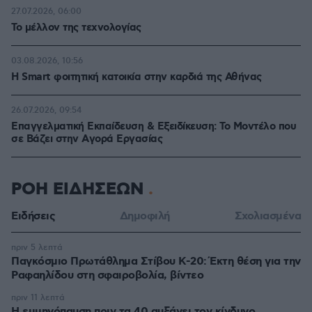
27.07.2026, 06:00
Το μέλλον της τεχνολογίας
03.08.2026, 10:56
Η Smart φοιτητική κατοικία στην καρδιά της Αθήνας
26.07.2026, 09:54
Επαγγελματική Εκπαίδευση & Εξειδίκευση: Το Mοντέλο που
σε Bάζει στην Aγορά Eργασίας
ΡΟΗ ΕΙΔΗΣΕΩΝ
Ειδήσεις
Δημοφιλή
Σχολιασμένα
πριν 5 λεπτά
Παγκόσμιο Πρωτάθλημα Στίβου Κ-20: Έκτη θέση για την
Ραφαηλίδου στη σφαιροβολία, βίντεο
πριν 11 λεπτά
Η εμμηνόπαυση πριν τα 40 αυξάνει τον κίνδυνο