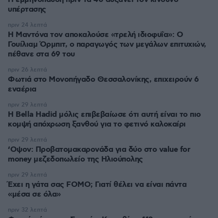
υπέρτασης
πριν 24 λεπτά
Η Μαντόνα τον αποκαλούσε «τρελή ιδιοφυΐα»: Ο
Γουίλιαμ Όρμπιτ, ο παραγωγός των μεγάλων επιτυχιών,
πέθανε στα 69 του
πριν 26 λεπτά
Φωτιά στο Μονοπήγαδο Θεσσαλονίκης, επιχειρούν 6
εναέρια
πριν 29 λεπτά
Η Bella Hadid μόλις επιβεβαίωσε ότι αυτή είναι το πιο
κομψή απόχρωση ξανθού για το φετινό καλοκαίρι
πριν 29 λεπτά
‘Οψον: Προβατομακαρονάδα για δύο στο value for
money μεζεδοπωλείο της Ηλιούπολης
πριν 29 λεπτά
Έχει η γάτα σας FOMO; Γιατί θέλει να είναι πάντα
«μέσα σε όλα»
πριν 32 λεπτά