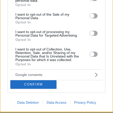
personal data.
grant or deny consent to Google and its third-party tags to
Opted In
use your data for below specified purposes in below Google
consent section.
I want to opt-out of the Sale of my
Personal Data.
Opted In
I want to opt-out of processing my
Personal Data for Targeted Advertising.
Opted In
I want to opt-out of Collection, Use,
Retention, Sale, and/or Sharing of my
Personal Data that Is Unrelated with the
Purposes for which it was collected.
Opted In
Google consents
CONFIRM
Data Deletion
Data Access
Privacy Policy