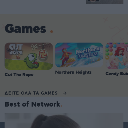
Games
Northern Heights
Candy Bub
Cut The Rope
ΔΕΙΤΕ ΟΛΑ ΤΑ GAMES
Best of Network