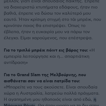
μέλλον, γιατί είναι σπουδαίος παίκτης. Έπρεπε
να διαχειριστώ χτυπήματα εδάφους, ήταν πιο
βαθιά, έπρεπε να δώσω τον καλύτερό μου
εαυτό. Ήταν κρίσιμη στιγμή στο τάι μπρέικ, που
κρινόταν ποιος θα επιστρέψει. Όπως το
έβλεπα, ήταν η ευκαιρία μου να πάρω τον
έλεγχο. Είμαι χαρούμενος, που επέστρεψα.
Για το τριπλό μπρέικ πόιντ εις βάρος του:
«Η
εμπειρία λειτούργησε και η… σπαρτιάτικη
αντίδραση»
Για το Grand Slam της Μελβούρνης, που
αισθάνεται σαν να είναι πατρίδα του:
«Μπορείτε να τους ακούσετε. Είναι σπουδαία
χώρα η Αυστραλία, λατρεύω πολλά πράγματα.
Η αγαπημένη μου ηθοποιός είναι από εδώ,
η
Μάργκοτ Ρόμπι
. Θα ήταν ωραίο να τη δω στην