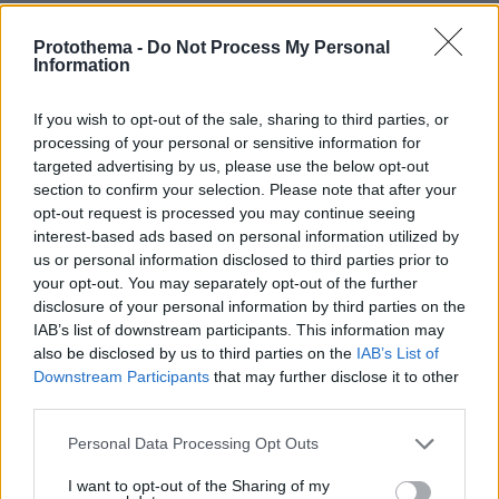
Ειδήσεις
Δημοφιλή
Σχολιασμένα
Protothema -
Do Not Process My Personal
Information
πριν 3 λεπτά
Καστοριά: Νεκρή μεγαλόσωμη αρκούδα, πιθανόν από
πυροβολισμό
If you wish to opt-out of the sale, sharing to third parties, or
processing of your personal or sensitive information for
πριν 7 λεπτά
Οπαδός του ΟΦΗ έβγαλε εισιτήριο διαρκείας στον 2
targeted advertising by us, please use the below opt-out
μηνών γιο του: «Είναι οικογένεια, είναι παράδοση»,
section to confirm your selection. Please note that after your
έγραψε η ΠΑΕ, δείτε βίντεο
opt-out request is processed you may continue seeing
interest-based ads based on personal information utilized by
πριν 8 λεπτά
us or personal information disclosed to third parties prior to
Διακοπές στη Δυτική Πελοπόννησο: Ιστορία, θάλασσα
your opt-out. You may separately opt-out of the further
και καταρράκτες
disclosure of your personal information by third parties on the
πριν 8 λεπτά
IAB’s list of downstream participants. This information may
Φωτιά σε χαμηλή βλάστηση στην Ευκαρπία Κιλκίς,
also be disclosed by us to third parties on the
IAB’s List of
σηκώθηκαν τρία αεροσκάφη
Downstream Participants
that may further disclose it to other
third parties.
πριν 21 λεπτά
Υπερτροφές: Ο Νο1 καρπός που πρέπει όλοι να τρώμε –
Please note that this website/app uses one or more Google
Personal Data Processing Opt Outs
Δεν είναι τα αμύγδαλα
services and may gather and store information including but
not limited to your visit or usage behaviour. You may click to
I want to opt-out of the Sharing of my
πριν 23 λεπτά