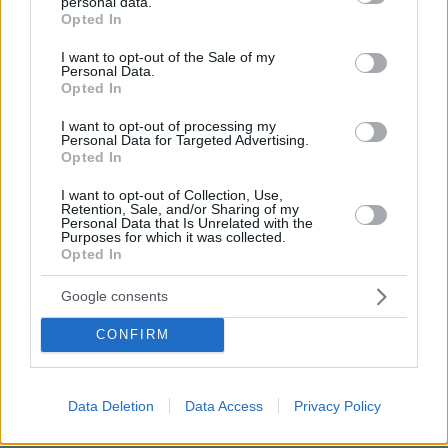
personal data.
Δάκρυσε ο Άντι Μπέρναμ για τον πατέρα του που έχει
grant or deny consent to Google and its third-party tags to
Opted In
Αλτσχάιμερ: Η αντίδρασή του όταν τον είδε να
use your data for below specified purposes in below Google
αναλαμβάνει την πρωθυπουργία, δείτε βίντεο
consent section.
I want to opt-out of the Sale of my
Personal Data.
πριν 28 λεπτά
Opted In
Μουσακάς: Η μπεσαμέλ, τα λαχανικά και το τηγάνισμα
της μελιτζάνας, σύμφωνα με τους σεφ
I want to opt-out of processing my
Personal Data for Targeted Advertising.
πριν 28 λεπτά
Opted In
Momwashing: Όταν μια επιχείρηση αγαπάει τη
μητρότητα μόνο στα λόγια αλλά όχι στα έργα
I want to opt-out of Collection, Use,
Retention, Sale, and/or Sharing of my
Personal Data that Is Unrelated with the
πριν 30 λεπτά
Purposes for which it was collected.
Συμπαίκτης του Τζόλη ο Μπρούνο Γκιμαράες:
Opted In
Ανακοινώθηκε από την Άρσεναλ ο Βραζιλιάνος
Google consents
πριν 38 λεπτά
Οι ωραιότερες παραλίες της Πάρου
CONFIRM
ΔΕΙΤΕ ΟΛΕΣ ΤΙΣ ΕΙΔΗΣΕΙΣ
Data Deletion
Data Access
Privacy Policy