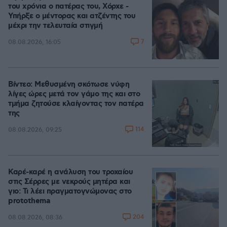
του χρόνια ο πατέρας του, Χόρχε -
Υπήρξε ο μέντορας και ατζέντης του
μέχρι την τελευταία στιγμή
7
08.08.2026, 16:05
Βίντεο: Μεθυσμένη σκότωσε νύφη
λίγες ώρες μετά τον γάμο της και στο
τμήμα ζητούσε κλαίγοντας τον πατέρα
της
114
08.08.2026, 09:25
Καρέ-καρέ η ανάλυση του τροχαίου
στις Σέρρες με νεκρούς μητέρα και
γιο: Τι λέει πραγματογνώμονας στο
protothema
204
08.08.2026, 08:36