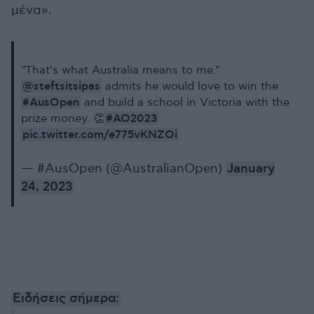
μένα».
"That's what Australia means to me."
@steftsitsipas
admits he would love to win the
#AusOpen
and build a school in Victoria with the
#AO2023
prize money. 👏
pic.twitter.com/e775vKNZOi
— #AusOpen (@AustralianOpen)
January
24, 2023
Ειδήσεις σήμερα: