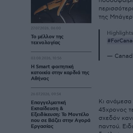
ποδοσφαιρικ
περισσότερ
της Μπάγερν
27.07.2026, 06:00
Highlight
Το μέλλον της
#ForCana
τεχνολογίας
— Canad
03.08.2026, 10:56
Η Smart φοιτητική
κατοικία στην καρδιά της
Αθήνας
26.07.2026, 09:54
Κι ανάμεσα 
Επαγγελματική
Εκπαίδευση &
45χρονος τε
Εξειδίκευση: Το Mοντέλο
σχεδόν κανε
που σε Bάζει στην Aγορά
παντού. Ειδ
Eργασίας