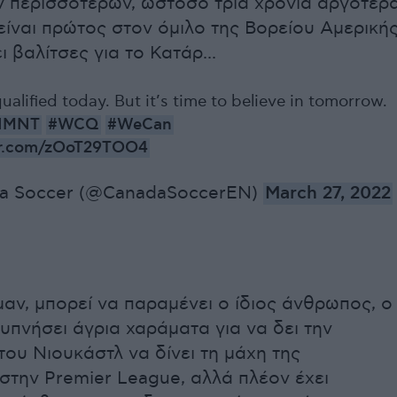
ν περισσότερων, ωστόσο τρία χρόνια αργότερ
ίναι πρώτος στον όμιλο της Βορείου Αμερική
ι βαλίτσες για το Κατάρ...
alified today. But it’s time to believe in tomorrow.
NMNT
#WCQ
#WeCan
ter.com/zOoT29TOO4
a Soccer (@CanadaSoccerEN)
March 27, 2022
αν, μπορεί να παραμένει ο ίδιος άνθρωπος, ο
υπνήσει άγρια χαράματα για να δει την
ου Νιουκάστλ να δίνει τη μάχη της
στην Premier League, αλλά πλέον έχει