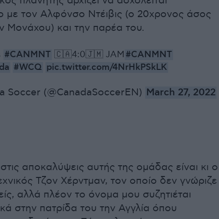
ός πλανήτης αρχίζει να ασχολείται
ο με τον Αλφόνσο Ντέιβις (ο 20χρονος άσος
 Μονάχου) και την παρέα του.
s
#CANMNT
🇨🇦4:0🇯🇲 JAM
#CANMNT
da
#WCQ
pic.twitter.com/4NrHkPSkLK
a Soccer (@CanadaSoccerEN)
March 27, 2022
στις αποκαλύψεις αυτής της ομάδας είναι κι ο
χνικός Τζον Χέρντμαν, τον οποίο δεν γνώριζε
ίς, αλλά πλέον το όνομα μου συζητιέται
ικά στην πατρίδα του την Αγγλία όπου