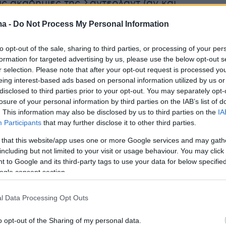
ς ακαδημίες της Σάντερλαντ (αν και
παδός της μισητής Νιουκάστλ), αλλά ποτέ δε
ma -
Do Not Process My Personal Information
η ευκαιρία για να αναλάβει κάτι καλύτερο.
to opt-out of the sale, sharing to third parties, or processing of your per
τάκα ενός πρώην Άγγλου διεθνή, το γιο του
formation for targeted advertising by us, please use the below opt-out s
r selection. Please note that after your opt-out request is processed y
 στις ακαδημίες της Σάντερλαντ ήταν αυτή πο
eing interest-based ads based on personal information utilized by us or
ε στην απόφαση να φύγει από τη χώρα.
disclosed to third parties prior to your opt-out. You may separately opt-
losure of your personal information by third parties on the IAB’s list of
. This information may also be disclosed by us to third parties on the
IA
Participants
that may further disclose it to other third parties.
ερός δάσκαλος και προπονητής και μακάρι να
 that this website/app uses one or more Google services and may gath
αδοτικότητα σου. Αλλά το μόνο πράγμα που
including but not limited to your visit or usage behaviour. You may click 
ς ποτέ στη ζωή σου είναι το να σταθείς σε ένα
 to Google and its third-party tags to use your data for below specifi
0.000 κόσμο. Γι' αυτό δεν θα φτάσεις ποτέ
ogle consent section.
ερο επίπεδο».
l Data Processing Opt Outs
ες αργότερα, το 2003 ο Χέρντμαν αποδέχθηκε
o opt-out of the Sharing of my personal data.