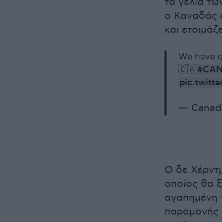
τα γέλια τω
ο Καναδάς ε
και ετοιμάζε
We have qu
🇨🇦
#CA
pic.twit
— Canad
Ο δε Χέρντμ
οποίος θα ξ
αγαπημένη τ
παραμονής 