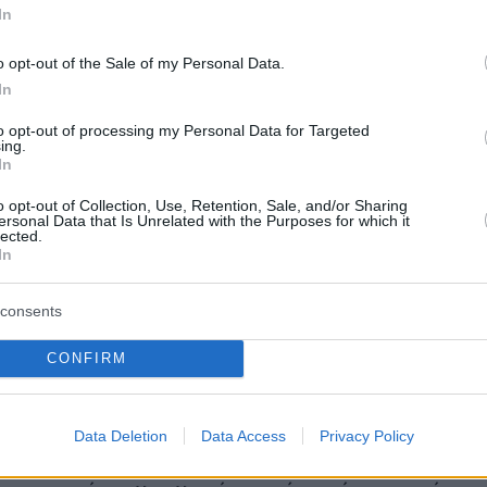
 για να αναλάβει ρόλο στο αναπτυξιακό
In
της ομοσπονδίας για το γυναικείο
o opt-out of the Sale of my Personal Data.
. Από το 2006 ανέλαβε την τεχνική ηγεσία
In
 γυναικών την οποία οδήγησε σε δύο τελικές
οσμίων Κυπέλλων (2007, 2011).
to opt-out of processing my Personal Data for Targeted
ing.
In
 ήταν προπονητής στη γυναικεία ομάδα του
o opt-out of Collection, Use, Retention, Sale, and/or Sharing
τακτώντας δύο χάλκινα Ολυμπιακά μετάλλια
ersonal Data that Is Unrelated with the Purposes for which it
lected.
ος του 2018 σόκαρε τους πάντες όταν
In
 την απόφαση του να αναλάβει την ανδρική
Καναδών!
consents
CONFIRM
ίγουροι ότι θα προκριθούμε
στο
Μουντιάλ το
Data Deletion
Data Access
Privacy Policy
ήλωσε τον Φεβρουάριο του 2019 προκαλώντας