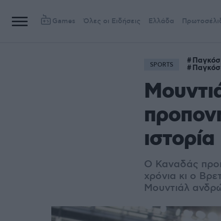
Games
Όλες οι Ειδήσεις
Ελλάδα
Πρωτοσέλι
Παγκόσ
SPORTS
Παγκόσ
Μουντιά
προπον
ιστορία
Ο Καναδάς προκ
χρόνια κι ο Βρε
Μουντιάλ ανδρώ