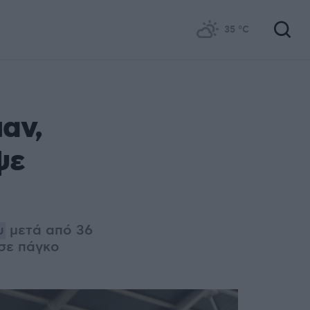
35
°C
αν,
ψε
υ
μετά από 36
 σε πάγκο