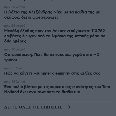
πριν 26 λεπτά
Η βόλτα της Αλεξάνδρας Νίκα με τα παιδιά της με
σκάφος, δείτε φωτογραφίες
πριν 28 λεπτά
Μεγάλη έξοδος πριν τον Δεκαπενταύγουστο: 113.782
επιβάτες έφυγαν από τα λιμάνια της Αττικής μέσα σε
δύο ημέρες
πριν 30 λεπτά
Οστεοπόρωση: Πώς θα «χτίσουμε» γερά οστά – 5
τρόποι
πριν 31 λεπτά
Πώς να κάνετε «summer cleaning» στις φιλίες σας
πριν 34 λεπτά
Ένα παλιό βίντεο με τις χορευτικές ικανότητες του Tom
Holland έχει εντυπωσιάσει το διαδίκτυο
ΔΕΙΤΕ ΟΛΕΣ ΤΙΣ ΕΙΔΗΣΕΙΣ