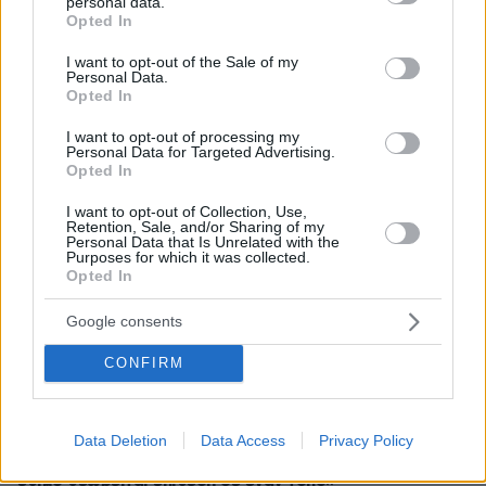
personal data.
grant or deny consent to Google and its third-party tags to
Opted In
Ειδήσεις
Δημοφιλή
Σχολιασμένα
use your data for below specified purposes in below Google
consent section.
I want to opt-out of the Sale of my
Personal Data.
ΤΑΣΟΣ ΚΑΡΑΜΗΤΣΟΣ
Opted In
πριν 3 λεπτά
Η νέα σεζόν του φθινοπώρου, εκλογές «πρέπει» και
I want to opt-out of processing my
«δεν πρέπει»
Personal Data for Targeted Advertising.
Opted In
πριν 7 λεπτά
ΑΑΔΕ: Αιφνιδιαστικοί έλεγχοι χωρίς τοπικές…
I want to opt-out of Collection, Use,
γνωριμίες
Retention, Sale, and/or Sharing of my
Personal Data that Is Unrelated with the
Purposes for which it was collected.
πριν 19 λεπτά
Opted In
Οι συνδυασμοί συστατικών που κάνουν θαύματα στην
περιποίηση της επιδερμίδας
Google consents
πριν 21 λεπτά
Θρίλερ στο αεροδρόμιο του Σίδνεϊ: Airbus και Boeing
CONFIRM
έφτασαν μια «ανάσα» από τη σύγκρουση
πριν 24 λεπτά
Άλογα χορεύουν πάνω σε σπασμένα μπουκάλια στη
Data Deletion
Data Access
Privacy Policy
Λέσβο - A Promise to Animals: «Όταν η κριτική σε ένα
έθιμο θεωρείται επίθεση σε έναν τόπο»