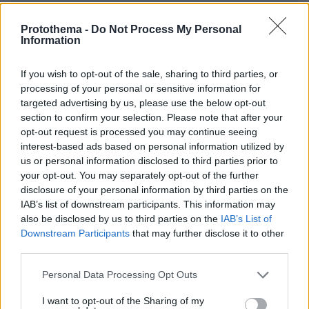
Protothema -
Do Not Process My Personal
Information
If you wish to opt-out of the sale, sharing to third parties, or
processing of your personal or sensitive information for
targeted advertising by us, please use the below opt-out
section to confirm your selection. Please note that after your
Απομένουν
2500
χαρακτήρες
opt-out request is processed you may continue seeing
interest-based ads based on personal information utilized by
us or personal information disclosed to third parties prior to
your opt-out. You may separately opt-out of the further
disclosure of your personal information by third parties on the
IAB’s list of downstream participants. This information may
also be disclosed by us to third parties on the
IAB’s List of
Downstream Participants
that may further disclose it to other
* Υποχρεωτικά πεδία
third parties.
Please note that this website/app uses one or more Google
Personal Data Processing Opt Outs
services and may gather and store information including but
ΡΟΗ ΕΙΔΗΣΕΩΝ
not limited to your visit or usage behaviour. You may click to
I want to opt-out of the Sharing of my