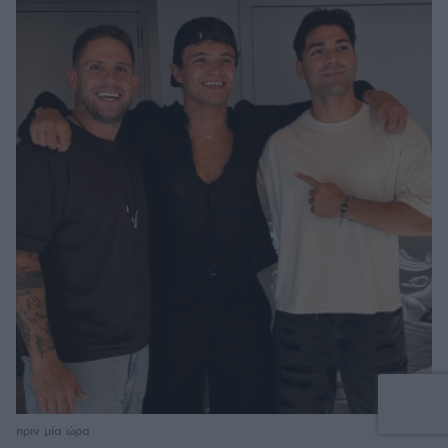
πριν μία ώρα