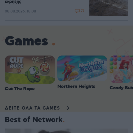
έκρηξης
77
08.08.2026, 18:08
Games
Northern Heights
Candy Bub
Cut The Rope
ΔΕΙΤΕ ΟΛΑ ΤΑ GAMES
Best of Network