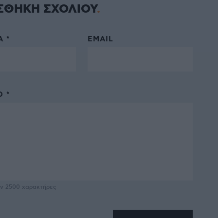
ΣΘΗΚΗ ΣΧΟΛΙΟΥ
 *
EMAIL
 *
υν
2500
χαρακτήρες