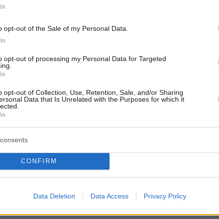
ση: Σήμερα τηλεδιάσκεψη για την εύρεση
In
λο και χειρότεροι οι επιδημιολογικοί δείκτες
o opt-out of the Sale of my Personal Data.
In
ον κορωνοϊό: Οι επόμενες κινήσεις της
to opt-out of processing my Personal Data for Targeted
 μετά το «ρεκόρ» των 8.613 κρουσμάτων
ing.
In
o opt-out of Collection, Use, Retention, Sale, and/or Sharing
protothema.gr στο Google News
το
και μάθετε πρώτοι
ersonal Data that Is Unrelated with the Purposes for which it
lected.
εις
In
Ειδήσεις
 τελευταίες
από την Ελλάδα και τον Κόσμο, τη
Protothema.gr
consents
μβαίνουν, στο
CONFIRM
ΙΑ
ΠΡΟΣΘΗΚΗ ΣΧΟΛΙΟΥ
Data Deletion
Data Access
Privacy Policy