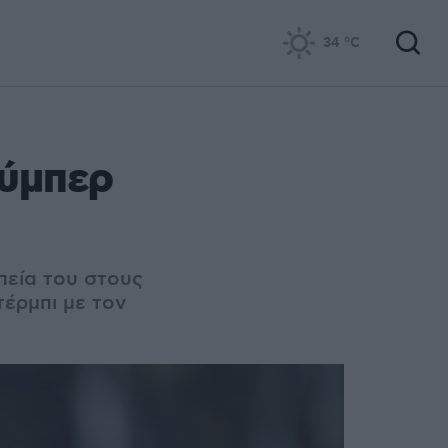
34
°C
ούμπερ
πεία του στους
τέρμπι με τον