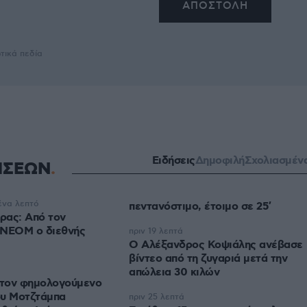
τικά πεδία
Ειδήσεις
Δημοφιλή
Σχολιασμέν
ΗΣΕΩΝ
ένα λεπτό
πεντανόστιμο, έτοιμο σε 25′
ρας: Από τον
 ΝΕΟΜ ο διεθνής
πριν 19 λεπτά
Ο Αλέξανδρος Κοψιάλης ανέβασε
βίντεο από τη ζυγαριά μετά την
απώλεια 30 κιλών
 τον φημολογούμενο
ου Μοτζτάμπα
πριν 25 λεπτά