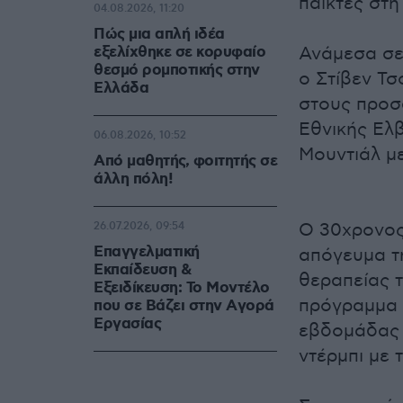
παίκτες στη
04.08.2026, 11:20
Πώς μια απλή ιδέα
εξελίχθηκε σε κορυφαίο
Ανάμεσα σε
θεσμό ρομποτικής στην
ο Στίβεν Τσ
Ελλάδα
στους προσ
Εθνικής Ελβ
06.08.2026, 10:52
Μουντιάλ με
Από μαθητής, φοιτητής σε
άλλη πόλη!
Ο 30χρονος
26.07.2026, 09:54
Επαγγελματική
απόγευμα τη
Εκπαίδευση &
θεραπείας τ
Εξειδίκευση: Το Mοντέλο
πρόγραμμα 
που σε Bάζει στην Aγορά
Eργασίας
εβδομάδας 
ντέρμπι με 