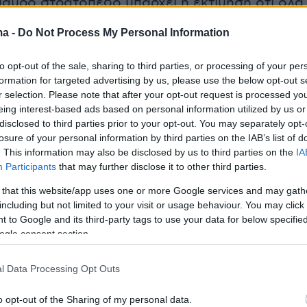
μαυρο στρατόπεδο υπάρχει η εκτίμηση ότι όλα
 ομαλά και ότι ο Τσούμπερ θα ξεπεράσει το
ma -
Do Not Process My Personal Information
ου τον άφησε εκτός από τους αγώνες της
 ομάδας και το οποίο αντιμετώπιζε και πριν
to opt-out of the sale, sharing to third parties, or processing of your per
αμέτρηση με τον Απόλλωνα Σμύρνης και θα
formation for targeted advertising by us, please use the below opt-out s
r selection. Please note that after your opt-out request is processed y
απέναντι στους «ερυθρόλευκους».
eing interest-based ads based on personal information utilized by us or
disclosed to third parties prior to your opt-out. You may separately opt-
losure of your personal information by third parties on the IAB’s list of
. This information may also be disclosed by us to third parties on the
IA
azzetta.gr
Participants
that may further disclose it to other third parties.
 that this website/app uses one or more Google services and may gath
ήμερα:
including but not limited to your visit or usage behaviour. You may click 
 to Google and its third-party tags to use your data for below specifi
η» απάντηση Μητσοτάκη σε Ολλανδή
ogle consent section.
φο για την «εργαλειοποίηση» των
l Data Processing Opt Outs
 από την Τουρκία
o opt-out of the Sharing of my personal data.