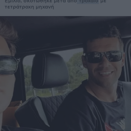
Εμίλιο, σκοτώθηκε μετά από
τροχαίο
με
τετράτροχη μηχανή