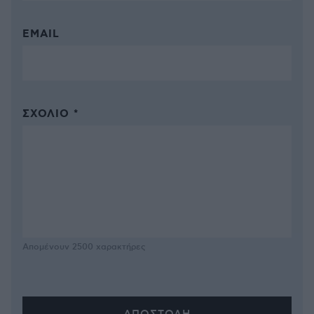
EMAIL
ΣΧΌΛΙΟ *
Απομένουν
2500
χαρακτήρες