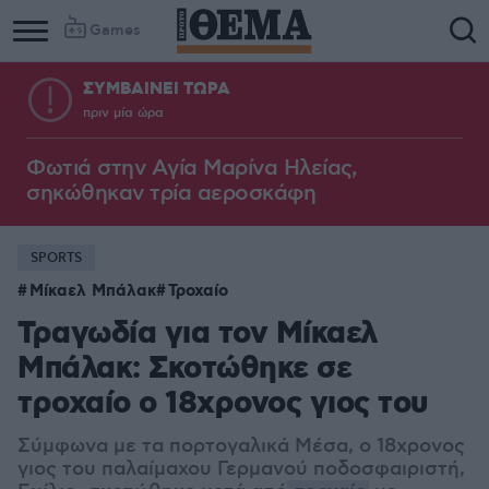
Games
ΣΥΜΒΑΙΝΕΙ ΤΩΡΑ
πριν μία ώρα
Φωτιά στην Aγία Μαρίνα Ηλείας,
σηκώθηκαν τρία αεροσκάφη
SPORTS
Μίκαελ Μπάλακ
Τροχαίο
Τραγωδία για τον Μίκαελ
Μπάλακ: Σκοτώθηκε σε
τροχαίο ο 18χρονος γιος του
Σύμφωνα με τα πορτογαλικά Μέσα, ο 18χρονος
γιος του παλαίμαχου Γερμανού ποδοσφαιριστή,