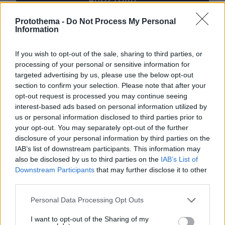
Protothema -
Do Not Process My Personal
Information
* Υποχρεωτικά πεδία
If you wish to opt-out of the sale, sharing to third parties, or
processing of your personal or sensitive information for
targeted advertising by us, please use the below opt-out
ΡΟΗ ΕΙΔΗΣΕΩΝ
section to confirm your selection. Please note that after your
opt-out request is processed you may continue seeing
Ειδήσεις
Δημοφιλή
Σχολιασμένα
interest-based ads based on personal information utilized by
us or personal information disclosed to third parties prior to
πριν 4 λεπτά
your opt-out. You may separately opt-out of the further
Η Τραμπζονσπόρ ανακοίνωσε και επίσημα τη μεταγραφή
disclosure of your personal information by third parties on the
του Σαλάχ: Θα παίρνει 17 εκατομμύρια τον χρόνο
IAB’s list of downstream participants. This information may
also be disclosed by us to third parties on the
IAB’s List of
πριν 8 λεπτά
Στην Ίμπιζα με τον νέο της σύντροφο η Κιάρα Φεράνι
Downstream Participants
that may further disclose it to other
third parties.
πριν 11 λεπτά
Το «πριν και το μετά» της πρόσκρουσης του πυραύλου
Please note that this website/app uses one or more Google
Personal Data Processing Opt Outs
της SpaceX στη Σελήνη: Τι δείχνουν φωτογραφίες
services and may gather and store information including but
κορεατικής συσκευής
not limited to your visit or usage behaviour. You may click to
I want to opt-out of the Sharing of my