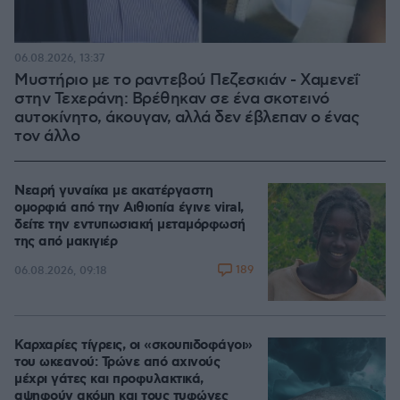
06.08.2026, 13:37
Μυστήριο με το ραντεβού Πεζεσκιάν - Χαμενεΐ
στην Τεχεράνη: Βρέθηκαν σε ένα σκοτεινό
αυτοκίνητο, άκουγαν, αλλά δεν έβλεπαν ο ένας
τον άλλο
Νεαρή γυναίκα με ακατέργαστη
ομορφιά από την Αιθιοπία έγινε viral,
δείτε την εντυπωσιακή μεταμόρφωσή
της από μακιγιέρ
189
06.08.2026, 09:18
Καρχαρίες τίγρεις, οι «σκουπιδοφάγοι»
του ωκεανού: Τρώνε από αχινούς
μέχρι γάτες και προφυλακτικά,
αψηφούν ακόμη και τους τυφώνες