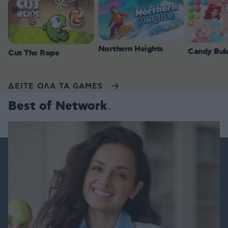
Northern Heights
Candy Bub
Cut The Rope
ΔΕΙΤΕ ΟΛΑ ΤΑ GAMES
Best of Network