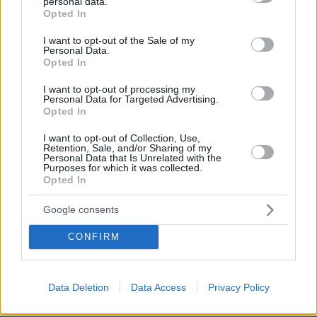
personal data.
grant or deny consent to Google and its third-party tags to
πριν 12 λεπτά
Opted In
use your data for below specified purposes in below Google
Μάχη με τις φλόγες εν μέσω καύσωνα στα Βαλκάνια:
consent section.
Πυρκαγιές σε Σερβία και Αλβανία με θερμοκρασίες έως
I want to opt-out of the Sale of my
Personal Data.
40 βαθμούς
Opted In
πριν 14 λεπτά
Πέθανε το άσπρο κουτάβι που συμβίωνε με αγέλη
I want to opt-out of processing my
Personal Data for Targeted Advertising.
λύκων στην Κεντρική Μακεδονία: Καλό ταξίδι μικρέ,
Opted In
δείτε βίντεο
I want to opt-out of Collection, Use,
πριν 21 λεπτά
Retention, Sale, and/or Sharing of my
Συνελήφθη αστυνομικός για επικίνδυνη οδήγηση και
Personal Data that Is Unrelated with the
απείθεια
Purposes for which it was collected.
Opted In
πριν 21 λεπτά
Δημήτρης Ξανθάκης: Η γνήσια λαϊκή φωνή, οι
Google consents
συνεργασίες, τα κορυφαία του τραγούδια, γιατί δεν
έκανε καριέρα σε μεγάλες πίστες
CONFIRM
πριν 22 λεπτά
Οι πρώτες δηλώσεις του Λιβάι Γκαρσία: «Με έπεισαν ο
προπονητής και ο τεχνικός διευθυντής του
Data Deletion
Data Access
Privacy Policy
Παναθηναϊκού», βίντεο