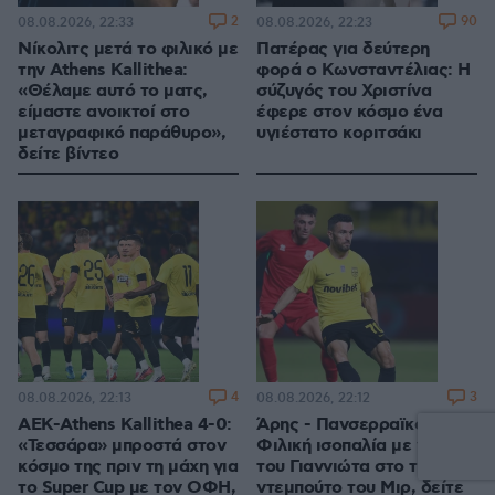
2
90
08.08.2026, 22:33
08.08.2026, 22:23
Νίκολιτς μετά το φιλικό με
Πατέρας για δεύτερη
την Athens Kallithea:
φορά ο Κωνσταντέλιας: Η
«Θέλαμε αυτό το ματς,
σύζυγός του Χριστίνα
είμαστε ανοικτοί στο
έφερε στον κόσμο ένα
μεταγραφικό παράθυρο»,
υγιέστατο κοριτσάκι
δείτε βίντεο
4
3
08.08.2026, 22:13
08.08.2026, 22:12
ΑΕΚ-Athens Kallithea 4-0:
Άρης - Πανσερραϊκός 2-2:
«Τεσσάρα» μπροστά στον
Φιλική ισοπαλία με γκολ
κόσμο της πριν τη μάχη για
του Γιαννιώτα στο τέλος,
το Super Cup με τον ΟΦΗ,
ντεμπούτο του Μιρ, δείτε