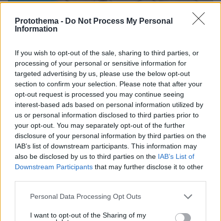
Protothema -
Do Not Process My Personal
Information
09.08.2026, 09:28
Κλειστό σήμερα το beach bar στην Πάρο όπου
If you wish to opt-out of the sale, sharing to third parties, or
πνίγηκε ο 4χρονος: Το χρονικό της τραγωδίας
processing of your personal or sensitive information for
targeted advertising by us, please use the below opt-out
section to confirm your selection. Please note that after your
opt-out request is processed you may continue seeing
interest-based ads based on personal information utilized by
us or personal information disclosed to third parties prior to
your opt-out. You may separately opt-out of the further
disclosure of your personal information by third parties on the
IAB’s list of downstream participants. This information may
also be disclosed by us to third parties on the
IAB’s List of
Downstream Participants
that may further disclose it to other
third parties.
Please note that this website/app uses one or more Google
Personal Data Processing Opt Outs
services and may gather and store information including but
not limited to your visit or usage behaviour. You may click to
I want to opt-out of the Sharing of my