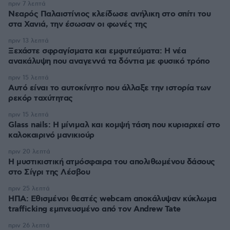
πριν 7 λεπτά
Νεαρός Παλαιστίνιος κλείδωσε ανήλικη στο σπίτι του
στα Χανιά, την έσωσαν οι φωνές της
πριν 13 λεπτά
Ξεχάστε σφραγίσματα και εμφυτεύματα: Η νέα
ανακάλυψη που αναγεννά τα δόντια με φυσικό τρόπο
πριν 15 λεπτά
Αυτό είναι το αυτοκίνητο που άλλαξε την ιστορία των
ρεκόρ ταχύτητας
πριν 15 λεπτά
Glass nails: Η μίνιμαλ και κομψή τάση που κυριαρχεί στο
καλοκαιρινό μανικιούρ
πριν 20 λεπτά
Η μυστικιστική ατμόσφαιρα του απολιθωμένου δάσους
στο Σίγρι της Λέσβου
πριν 25 λεπτά
ΗΠΑ: Εθισμένοι θεατές webcam αποκάλυψαν κύκλωμα
trafficking εμπνευσμένο από τον Andrew Tate
πριν 26 λεπτά