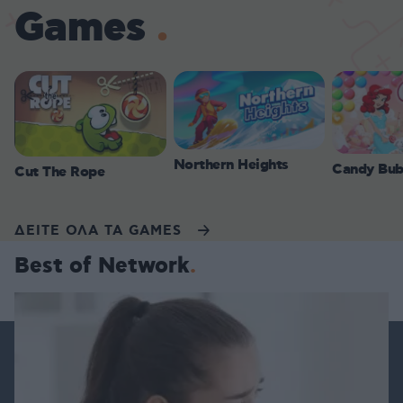
Games
Northern Heights
Candy Bub
Cut The Rope
ΔΕΙΤΕ ΟΛΑ ΤΑ GAMES
Best of Network