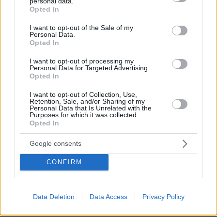
personal data.
grant or deny consent to Google and its third-party tags to
Opted In
use your data for below specified purposes in below Google
consent section.
I want to opt-out of the Sale of my
Personal Data.
Opted In
I want to opt-out of processing my
Personal Data for Targeted Advertising.
08.08.2026, 21:43
Opted In
Χόρχε Μέσι: Ο εργάτης από το Ροσάριο που πήρε
I want to opt-out of Collection, Use,
τον 13χρονο Λιονέλ από το χέρι και άλλαξε την
Retention, Sale, and/or Sharing of my
ιστορία του ποδοσφαίρου με μια υπογραφή σε...
Personal Data that Is Unrelated with the
Purposes for which it was collected.
χαρτοπετσέτα
Opted In
Google consents
Εγκαταλείπει το κόμμα Καρυστιανού
και ο επιχειρηματίας Νίκος
CONFIRM
Μπρουτζάκης: Καταγγέλλει κλειστή
κάστα, «λένε προδότες και
πληρωμένους όσους αποχωρούν»
Data Deletion
Data Access
Privacy Policy
353
08.08.2026, 18:48