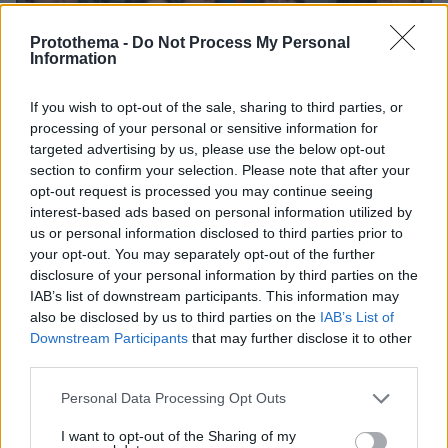
Protothema -
Do Not Process My Personal
Information
If you wish to opt-out of the sale, sharing to third parties, or
processing of your personal or sensitive information for
targeted advertising by us, please use the below opt-out
section to confirm your selection. Please note that after your
opt-out request is processed you may continue seeing
interest-based ads based on personal information utilized by
us or personal information disclosed to third parties prior to
your opt-out. You may separately opt-out of the further
08.08.2026, 21:43
disclosure of your personal information by third parties on the
Χόρχε Μέσι: Ο εργάτης από το Ροσάριο που πήρε
IAB’s list of downstream participants. This information may
τον 13χρονο Λιονέλ από το χέρι και άλλαξε την
also be disclosed by us to third parties on the
IAB’s List of
ιστορία του ποδοσφαίρου με μια υπογραφή σε...
Downstream Participants
that may further disclose it to other
χαρτοπετσέτα
third parties.
Please note that this website/app uses one or more Google
Personal Data Processing Opt Outs
services and may gather and store information including but
not limited to your visit or usage behaviour. You may click to
I want to opt-out of the Sharing of my