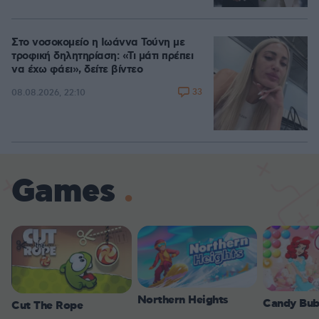
Στο νοσοκομείο η Ιωάννα Τούνη με
τροφική δηλητηρίαση: «Τι μάτι πρέπει
να έχω φάει», δείτε βίντεο
33
08.08.2026, 22:10
Games
Northern Heights
Candy Bub
Cut The Rope