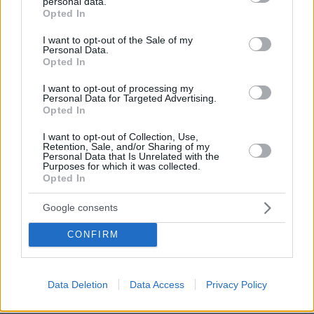
personal data.
grant or deny consent to Google and its third-party tags to
Opted In
use your data for below specified purposes in below Google
consent section.
I want to opt-out of the Sale of my
Personal Data.
Opted In
I want to opt-out of processing my
Personal Data for Targeted Advertising.
Opted In
I want to opt-out of Collection, Use,
Retention, Sale, and/or Sharing of my
Personal Data that Is Unrelated with the
Purposes for which it was collected.
Opted In
Google consents
CONFIRM
08.08.2026, 18:48
Data Deletion
Data Access
Privacy Policy
Εγκαταλείπει το κόμμα Καρυστιανού και ο
επιχειρηματίας Νίκος Μπρουτζάκης: Καταγγέλλει