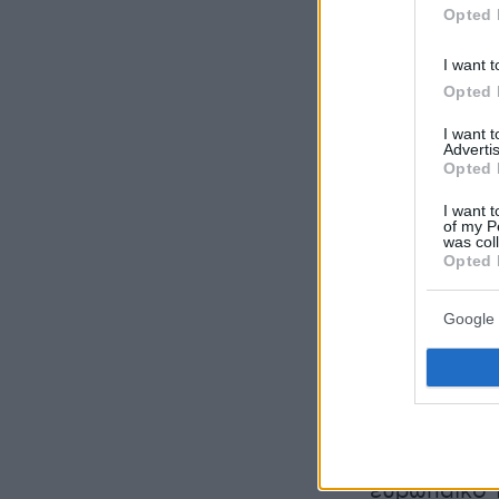
Opted 
I want t
Opted 
I want 
Advertis
Opted 
I want t
of my P
was col
Opted 
- Ήταν πιο
Google 
από ΠΑΟ;
«Νομίζω πως
σχετικά με 
περασμένο 
μου δύο συν
ευρωπαϊκό τ