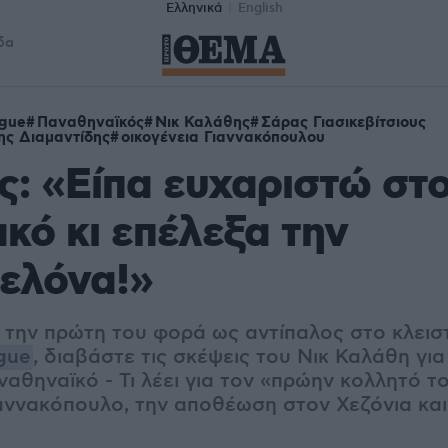
Ελληνικά
English
δα
ague
Παναθηναϊκός
Νικ Καλάθης
Σάρας Γιασικεβίτσιους
ης Διαμαντίδης
οικογένεια Γιαννακόπουλου
: «Είπα ευχαριστώ στ
κό κι επέλεξα την
ελόνα!»
ν την πρώτη του φορά ως αντίπαλος στο κλει
gue
, διαβάστε τις σκέψεις του Νικ Καλάθη γι
αθηναϊκό - Τι λέει για τον «πρώην κολλητό του
αννακόπουλο, την αποθέωση στον Χεζόνια και