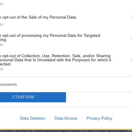
In
o opt-out of the Sale of my Personal Data.
In
to opt-out of processing my Personal Data for Targeted
ing.
In
o opt-out of Collection, Use, Retention, Sale, and/or Sharing
ersonal Data that Is Unrelated with the Purposes for which it
lected.
In
 εύκολη συναισθηματικά η δεύτερη αποχώρηση
consents
 ναι, ίσως γιατί ήμουν προετοιμασμένος
CONFIRM
την κατεύθυνση που θα είχε ο σύλλογος το
καλοκαίρι. Όταν πρωτοέφυγα, άφηνα πίσω
Data Deletion
Data Access
Privacy Policy
εχόμενες συμμετοχές σε Final 4 και έναν
ίτλο, οπότε συναισθηματικά ήταν πιο σκληρή