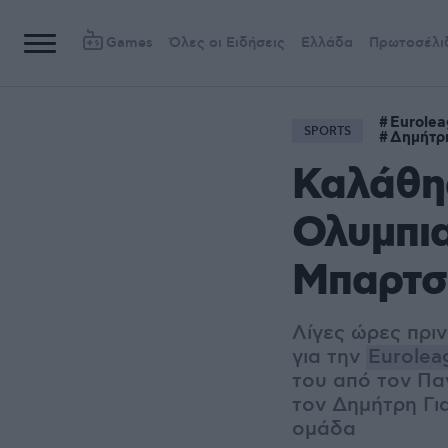
Games
Όλες οι Ειδήσεις
Ελλάδα
Πρωτοσέλι
Eurole
SPORTS
Δημήτρ
Καλάθης
Ολυμπια
Μπαρτσ
Λίγες ώρες πρι
για την
Eurolea
του από τον Παν
τον Δημήτρη Γι
ομάδα