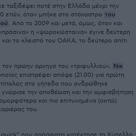
ίχε ταξιδέψει ποτέ στην Ελλάδα μέχρι την
20 ετών, όταν μπήκε στο στόχαστρο
του
κού
. Από το 2009 και μετά, όμως, όταν και
«πράσινα» η «ψωροκώσταινα» έγινε δεύτερη
 και το κλειστό του ΟΑΚΑ, το δεύτερο σπίτι
α τον πρώην αρχηγό του «τριφυλλιού»,
Νικ
 οποίος επιστρέφει απόψε (21.00) για πρώτη
τίπαλος στο γήπεδο που ανδρώθηκε
, γνώρισε την αποθέωση και την αμφισβήτηση
 ομορφότερα και πιο επιτυχημένα (οκτώ)
καριέρας του.
e quick” που πρόσφατα κατέκτησε το Κύπελλο