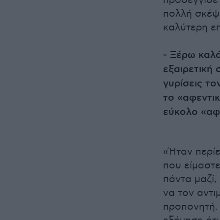
προσέγγισε 
πολλή σκέψ
καλύτερη επ
- Ξέρω καλά
εξαιρετική 
γυρίσεις το
το «αφεντικ
εύκολο «αφε
«Ήταν περίε
που είμαστε
πάντα μαζί,
να τον αντ
προπονητή. 