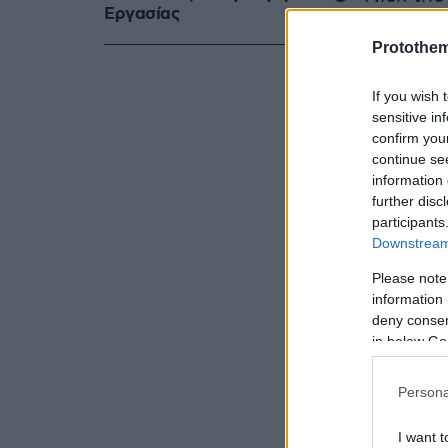
Eργασίας
Ισπανίας με
Protothe
αποχώρησής
στο ενδιαφέ
If you wish 
σελίδα της 
sensitive in
στην πρώην
confirm you
continue se
information 
Όλα αυτά κα
further disc
participants
Downstream 
Please note
information 
deny consent
in below Go
Persona
I want t