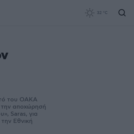
32
°C
ον
στό του ΟΑΚΑ
α την αποχώρησή
», Saras, για
 την Εθνική