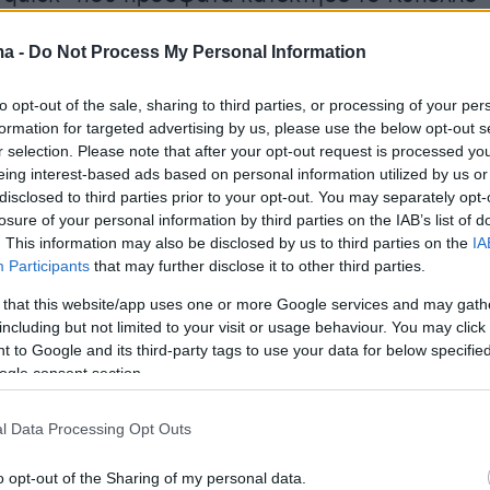
 την Μπαρτσελόνα, σχολίασε το πλαίσιο της
ma -
Do Not Process My Personal Information
 του το περασμένο καλοκαίρι, αναφέρθηκε
ρον του Ολυμπιακού και μίλησε για τη νέα
to opt-out of the sale, sharing to third parties, or processing of your per
καριέρας, αλλά και για όσα συμβαίνουν φέτος
formation for targeted advertising by us, please use the below opt-out s
 ομάδα του.
r selection. Please note that after your opt-out request is processed y
eing interest-based ads based on personal information utilized by us or
disclosed to third parties prior to your opt-out. You may separately opt-
ι άλλα πολλά στο video που ακολουθεί:
losure of your personal information by third parties on the IAB’s list of
. This information may also be disclosed by us to third parties on the
IA
Participants
that may further disclose it to other third parties.
 that this website/app uses one or more Google services and may gath
including but not limited to your visit or usage behaviour. You may click 
 to Google and its third-party tags to use your data for below specifi
ogle consent section.
l Data Processing Opt Outs
o opt-out of the Sharing of my personal data.