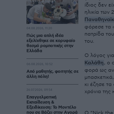
ίδιος δεν ε
ηλικία των 
Παναθηναϊ
φόρεσε τα 
04.08.2026, 11:20
πατρίδα του
Πώς μια απλή ιδέα
εξελίχθηκε σε κορυφαίο
του.
θεσμό ρομποτικής στην
Ελλάδα
Ο λόγος γι
Καλάθη
, ο
06.08.2026, 10:52
φορά ως αν
Από μαθητής, φοιτητής σε
άλλη πόλη!
μπασκετικά
κι έζησε τα
26.07.2026, 09:54
χρόνια της 
Επαγγελματική
Εκπαίδευση &
Εξειδίκευση: Το Mοντέλο
που σε Bάζει στην Aγορά
O “Nick th