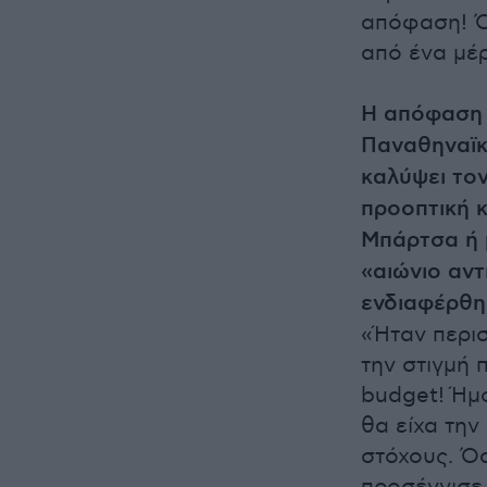
απόφαση! Ό
από ένα μέ
Η απόφαση ε
Παναθηναϊκ
καλύψει τον
προοπτική κ
Μπάρτσα ή 
«αιώνιο αντ
ενδιαφέρθηκ
«Ήταν περι
την στιγμή
budget! Ήμ
θα είχα την
στόχους. Ό