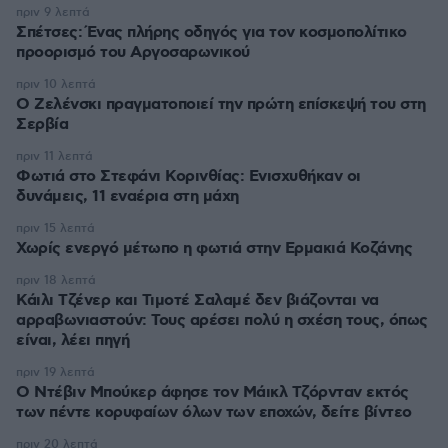
πριν 9 λεπτά
Σπέτσες: Ένας πλήρης οδηγός για τον κοσμοπολίτικο
προορισμό του Αργοσαρωνικού
πριν 10 λεπτά
Ο Ζελένσκι πραγματοποιεί την πρώτη επίσκεψή του στη
Σερβία
πριν 11 λεπτά
Φωτιά στο Στεφάνι Κορινθίας: Ενισχυθήκαν οι
δυνάμεις, 11 εναέρια στη μάχη
πριν 15 λεπτά
Χωρίς ενεργό μέτωπο η φωτιά στην Ερμακιά Κοζάνης
πριν 18 λεπτά
Κάιλι Τζένερ και Τιμοτέ Σαλαμέ δεν βιάζονται να
αρραβωνιαστούν: Τους αρέσει πολύ η σχέση τους, όπως
είναι, λέει πηγή
πριν 19 λεπτά
Ο Ντέβιν Μπούκερ άφησε τον Μάικλ Τζόρνταν εκτός
των πέντε κορυφαίων όλων των εποχών, δείτε βίντεο
πριν 20 λεπτά