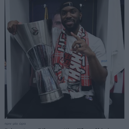
πριν μία ώρα