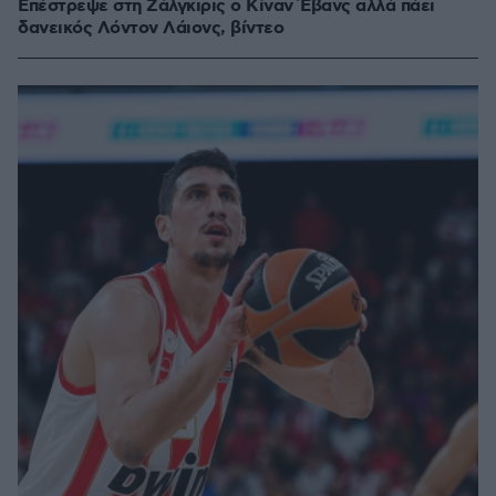
Επέστρεψε στη Ζάλγκιρις ο Κίναν Έβανς αλλά πάει
δανεικός Λόντον Λάιονς, βίντεο