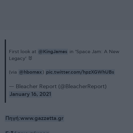
@KingJames
First look at
in ‘Space Jam: A New
Legacy’ 🐰
@hbomax
pic.twitter.com/hpzXGWhUBs
(via
)
— Bleacher Report (@BleacherReport)
January 16, 2021
Πηγή:www.gazzetta.gr