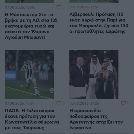
5
07.08.2026, 17:57
07.08.2026, 18:00
Λίβερπουλ: Πρόταση 115
Η Μάντσεστερ Σίτι τα
εκατ. ευρώ στην Παρί για
βρήκε με τη Λιλ στα 135
τον Μπαρκολά, ζητούν 150
εκατομμύρια ευρώ και
οι πρωταθλητές Ευρώπης
αποκτά τον 19χρονο
Αγιούμπ Μπουαντί
6
5
07.08.2026, 17:31
07.08.2026, 17:26
ΠΑΟΚ: Η Γαλατασαράι
Η ομοσπονδία
έκανε πρόταση για τον
ποδοσφαίρου της
Κωνσταντέλια σύμφωνα
Αργεντινής στηρίζει τον
με τους Τούρκους
Ινφαντίνο