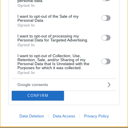
personal data.
θέλουν να σχολιάσουν, είναι αγένεια
grant or deny consent to Google and its third-party tags to
Opted In
use your data for below specified purposes in below Google
28
07.08.2026, 12:23
consent section.
I want to opt-out of the Sale of my
Personal Data.
Opted In
Βόρεια Εύβοια: Οι 14 λίμνες που
I want to opt-out of processing my
γεννήθηκαν από εγκαταλελειμμένα
Personal Data for Targeted Advertising.
Opted In
μεταλλεία δημιουργώντας ένα
μοναδικό οικοσύστημα, δείτε
I want to opt-out of Collection, Use,
αεροφωτογραφίες
Retention, Sale, and/or Sharing of my
Personal Data that Is Unrelated with the
37
07.08.2026, 15:58
Purposes for which it was collected.
Opted In
Άγκυρα, Ριάντ και Ισλαμαμπάντ: Ο
Google consents
νέος ισχυρός άξονας στη Μέση
Ανατολή ανοίγει τον δρόμο για το
CONFIRM
«ισλαμικό ΝΑΤΟ», τι σημαίνει η
συμφωνία της Μέκκας
97
07.08.2026, 17:19
Data Deletion
Data Access
Privacy Policy