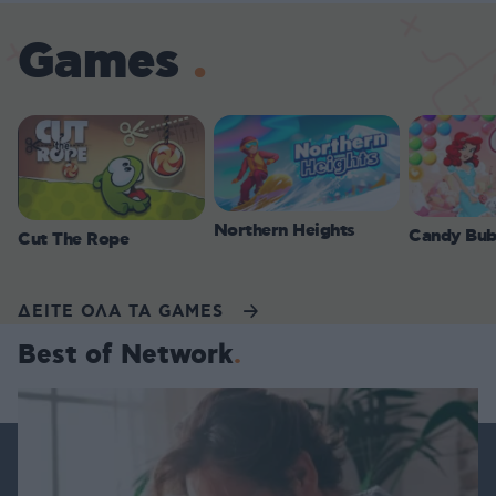
Games
Northern Heights
Candy Bub
Cut The Rope
ΔΕΙΤΕ ΟΛΑ ΤΑ GAMES
Best of Network