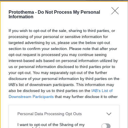
Protothema -
Do Not Process My Personal
Ανδρομάχη για πρόσφατη εμφάνισή
Information
της: Ένα μεγάλο συγγνώμη που δεν
μπόρεσα να ανταπεξέλθω στο live,
κάποιες φορές το σώμα μας φωνάζει
If you wish to opt-out of the sale, sharing to third parties, or
όχι
processing of your personal or sensitive information for
targeted advertising by us, please use the below opt-out
14
07.08.2026, 10:55
section to confirm your selection. Please note that after your
opt-out request is processed you may continue seeing
interest-based ads based on personal information utilized by
Ο οδηγός του φορτηγού περιγράφει
us or personal information disclosed to third parties prior to
πώς έγινε το τροχαίο με τους νεκρούς
your opt-out. You may separately opt-out of the further
μάνα και γιο στις Σέρρες, η 43χρονη
disclosure of your personal information by third parties on the
και ο 21χρονος πήγαιναν μαζί για
IAB’s list of downstream participants. This information may
δουλειά
also be disclosed by us to third parties on the
IAB’s List of
195
07.08.2026, 13:17
Downstream Participants
that may further disclose it to other
third parties.
Please note that this website/app uses one or more Google
Άριελ Κωνσταντινίδη: Τώρα
Personal Data Processing Opt Outs
ασχολούνται με το δέρμα μου, δεν
services and may gather and store information including but
πρόκειται να κρύβομαι επειδή κάποιοι
not limited to your visit or usage behaviour. You may click to
I want to opt-out of the Sharing of my