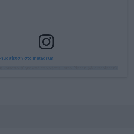
 δημοσίευση στο Instagram.
η κοινοποιήθηκε από το χρήστη Larsa Pippen (@larsapippen)