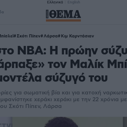
Ελληνικά
English
δα
πίσλεϊ
Σκότι Πίπεν
Λάρσα
Κιμ Καρντάσιαν
το NBA: Η πρώην σύζυ
άρπαξε» τον Μαλίκ Μπί
μοντέλα σύζυγό του
ρίες για σωματική βία και για κατοχή ναρκωτ
μφανίστηκε χεράκι χεράκι με την 22 χρόνια μ
ου Σκότι Πίπεν, Λάρσα