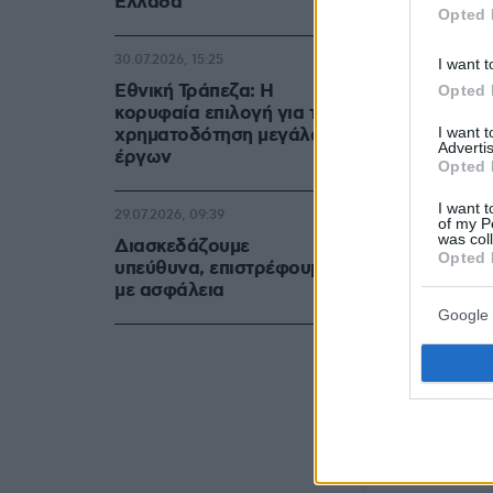
Ελλάδα
Opted 
30.07.2026, 15:25
I want t
Εθνική Τράπεζα: Η
Opted 
κορυφαία επιλογή για τη
I want 
χρηματοδότηση μεγάλων
Advertis
έργων
Opted 
I want t
29.07.2026, 09:39
of my P
was col
Διασκεδάζουμε
Opted 
υπεύθυνα, επιστρέφουμε
Δείτε αυτή τη
με ασφάλεια
Η δημοσίευσ
Google 