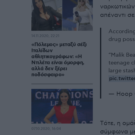
ναρκωτικών 
απέναντι σε
Accordin
14.11.2020, 22:21
drug posse
«Πόλεμος» μεταξύ σέξι
Ιταλίδων
“Malik Bea
αθλητικογράφων: «H
Ντιλέτα είναι όμορφη,
teenage c
αλλά δεν ξέρει
large stas
ποδόσφαιρο»
pic.twitt
— Hoop 
Tότε, η ομ
07.10.2020, 16:04
σύμφωνα με