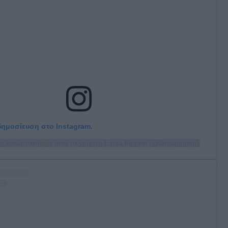
 δημοσίευση στο Instagram.
η κοινοποιήθηκε από το χρήστη Larsa Pippen (@larsapippen)