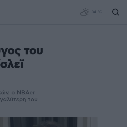
34
°C
γος του
σλεϊ
ικών, ο NBAer
εγαλύτερη του