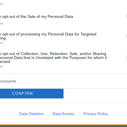
In
o opt-out of the Sale of my Personal Data.
In
to opt-out of processing my Personal Data for Targeted
ing.
In
o opt-out of Collection, Use, Retention, Sale, and/or Sharing
ersonal Data that Is Unrelated with the Purposes for which it
lected.
In
 δημοσίευση στο Instagram.
η κοινοποιήθηκε από το χρήστη Larsa Pippen (@larsapippen)
consents
CONFIRM
Data Deletion
Data Access
Privacy Policy