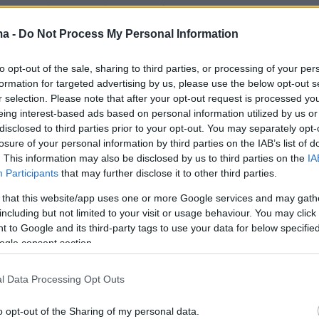
τον Μαλίκ Μπίσλεϊ. Λαμβάνουμε όσα τα
οβαρά και θα αφήσουμε η νομική διαδικασία
ma -
Do Not Process My Personal Information
 έργο της».
to opt-out of the sale, sharing to third parties, or processing of your per
formation for targeted advertising by us, please use the below opt-out s
r selection. Please note that after your opt-out request is processed y
ες αργότερα ωστόσο ο 24χρονος guard των
eing interest-based ads based on personal information utilized by us or
disclosed to third parties prior to your opt-out. You may separately opt-
s προσθέτει στο... παλμερέ του και
losure of your personal information by third parties on the IAB’s list of
απιστίας. Όπως μεταδίδουν τα αμερικανικά
. This information may also be disclosed by us to third parties on the
IA
ίσλεϊ εμφανίστηκε χεράκι χεράκι με την
Participants
that may further disclose it to other third parties.
ρσα Πίπεν
, πρώην σύζυγο του έξι φορές
 that this website/app uses one or more Google services and may gath
 των Σικάγο Μπουλς,
Σκότι Πίπεν
, σε ένα
including but not limited to your visit or usage behaviour. You may click 
 to Google and its third-party tags to use your data for below specifi
ντρο στο Μαϊάμι.
ogle consent section.
l Data Processing Opt Outs
o opt-out of the Sharing of my personal data.