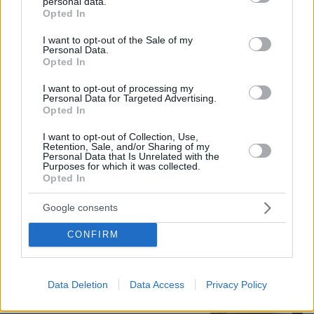
Άλλος για data center; Επενδύσεις
personal data.
grant or deny consent to Google and its third-party tags to
Opted In
€50 δισ. την ερχόμενη δεκαετία
use your data for below specified purposes in below Google
consent section.
323
07.08.2026, 20:16
I want to opt-out of the Sale of my
Personal Data.
Opted In
I want to opt-out of processing my
Personal Data for Targeted Advertising.
Opted In
Η Λίλα Μπακλέση έφερε στον κόσμο
το πρώτο της παιδί, δείτε την
I want to opt-out of Collection, Use,
Retention, Sale, and/or Sharing of my
ανάρτηση του συντρόφου της περί...
Personal Data that Is Unrelated with the
λαού και εξουσίας
Purposes for which it was collected.
Opted In
34
07.08.2026, 22:23
Google consents
CONFIRM
Βάλθηκε να τρελάνει κόσμο ο Καντέρ:
Ο Τούρκος πρώην σέντερ του NBA
δηλώνει ότι πληροί τα κριτήρια...
συμπερίληψης και δηλώνει υποψήφιος
Data Deletion
Data Access
Privacy Policy
να παίξει στο WNBA