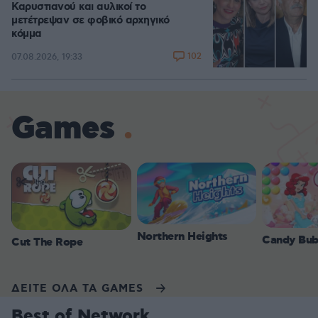
Καρυστιανού και αυλικοί το
μετέτρεψαν σε φοβικό αρχηγικό
κόμμα
102
07.08.2026, 19:33
Games
Northern Heights
Candy Bub
Cut The Rope
ΔΕΙΤΕ ΟΛΑ ΤΑ GAMES
Best of Network