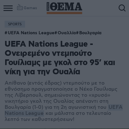
Games
SPORTS
Column
Column
UEFA Nations League
Ουαλλία
Βουλγαρία
1
2
UEFA Nations League -
Ονειρεμένο ντεμπούτο
Γουίλιαμς με γκολ στο 95’ και
νίκη για την Ουαλία
Απίθανο (εντός έδρας) ντεμπούτο με το
εθνόσημο πραγματοποίησε ο Νέκο Γουίλιαμς
της Λίβερπουλ, σημειώνοντας το «χρυσό»
νικητήριο γκολ της Ουαλίας απέναντι στη
Βουλγαρία (1-0) για τη 2η αγωνιστική του
UEFA
Nations League
και μάλιστα στο τελευταίο
λεπτό των καθυστερήσεων!