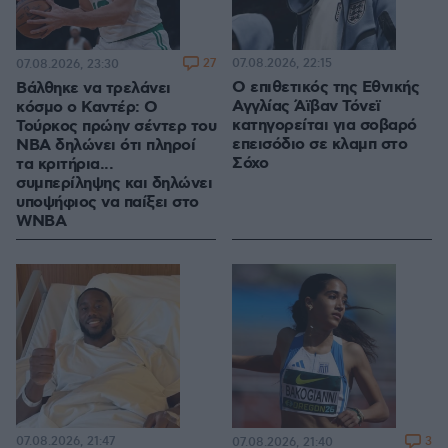
27
07.08.2026, 22:15
07.08.2026, 23:30
Ο επιθετικός της Εθνικής
Βάλθηκε να τρελάνει
Αγγλίας Άϊβαν Τόνεϊ
κόσμο ο Καντέρ: Ο
κατηγορείται για σοβαρό
Τούρκος πρώην σέντερ του
επεισόδιο σε κλαμπ στο
NBA δηλώνει ότι πληροί
Σόχο
τα κριτήρια...
συμπερίληψης και δηλώνει
υποψήφιος να παίξει στο
WNBA
07.08.2026, 21:47
3
07.08.2026, 21:40