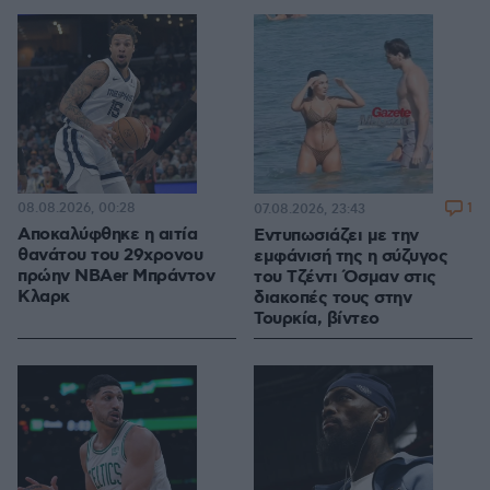
08.08.2026, 00:28
1
07.08.2026, 23:43
Αποκαλύφθηκε η αιτία
Εντυπωσιάζει με την
θανάτου του 29χρονου
εμφάνισή της η σύζυγος
πρώην NBAer Μπράντον
του Τζέντι Όσμαν στις
Κλαρκ
διακοπές τους στην
Τουρκία, βίντεο