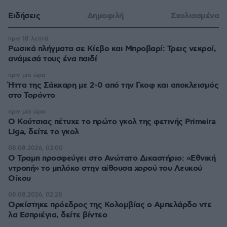
Ειδήσεις
Δημοφιλή
Σχολιασμένα
πριν 18 λεπτά
Ρωσικά πλήγματα σε Κίεβο και Μπροβαρί: Τρεις νεκροί,
ανάμεσά τους ένα παιδί
πριν μία ώρα
Ήττα της Σάκκαρη με 2-0 από την Γκοφ και αποκλεισμός
στο Τορόντο
πριν μία ώρα
Ο Κούτσιας πέτυχε το πρώτο γκολ της φετινής Primeira
Liga, δείτε το γκολ
08.08.2026, 03:00
Ο Τραμπ προσφεύγει στο Ανώτατο Δικαστήριο: «Εθνική
ντροπή» το μπλόκο στην αίθουσα χορού του Λευκού
Οίκου
08.08.2026, 02:28
Ορκίστηκε πρόεδρος της Κολομβίας ο Αμπελάρδο ντε
λα Εσπριέγια, δείτε βίντεο