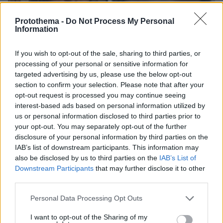
Protothema -
Do Not Process My Personal
Information
If you wish to opt-out of the sale, sharing to third parties, or
processing of your personal or sensitive information for
targeted advertising by us, please use the below opt-out
section to confirm your selection. Please note that after your
opt-out request is processed you may continue seeing
interest-based ads based on personal information utilized by
us or personal information disclosed to third parties prior to
your opt-out. You may separately opt-out of the further
disclosure of your personal information by third parties on the
IAB’s list of downstream participants. This information may
07.08.2026, 22:54
also be disclosed by us to third parties on the
IAB’s List of
Ο «Δράκος» του Λονδίνου: 40χρονος με
Downstream Participants
that may further disclose it to other
προβλήματα όρασης σκότωνε και βίαζε γυναίκες,
third parties.
η αστυνομία τον είχε συλλάβει και τον άφησε
ελεύθερο
Please note that this website/app uses one or more Google
Personal Data Processing Opt Outs
services and may gather and store information including but
not limited to your visit or usage behaviour. You may click to
I want to opt-out of the Sharing of my