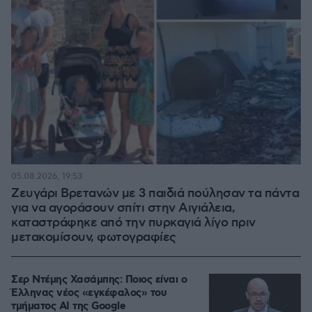
05.08.2026, 19:53
Ζευγάρι Βρετανών με 3 παιδιά πούλησαν τα πάντα
για να αγοράσουν σπίτι στην Αιγιάλεια,
καταστράφηκε από την πυρκαγιά λίγο πριν
μετακομίσουν, φωτογραφίες
Σερ Ντέμης Χασάμπης: Ποιος είναι ο
Έλληνας νέος «εγκέφαλος» του
τμήματος AI της Google