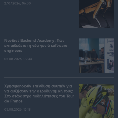
27.07.2026, 06:00
Novibet Backend Academy: Πώς
εκπαιδεύεται η νέα γενιά software
engineers
05.08.2026, 09:44
Χρησιμοποιούν επένδυση σουτιέν για
να αυξήσουν την αεροδυναμική τους:
Στο στόχαστρο ποδηλάτισσες του Tour
de France
05.08.2026, 15:18