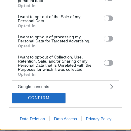
personal data.
grant or deny consent to Google and its third-party tags to
Opted In
use your data for below specified purposes in below Google
consent section.
I want to opt-out of the Sale of my
Personal Data.
Opted In
I want to opt-out of processing my
Personal Data for Targeted Advertising.
05.08.2026, 20:15
Opted In
Η εξομολόγηση της συζύγου του Κώστα Σόμμερ:
Ανησυχώ μήπως ξεχάσει πόσο πολύ τον
I want to opt-out of Collection, Use,
Retention, Sale, and/or Sharing of my
χρειαζόμαστε και πόσο τον αγαπάμε
Personal Data that Is Unrelated with the
Purposes for which it was collected.
Opted In
Google consents
CONFIRM
Data Deletion
Data Access
Privacy Policy