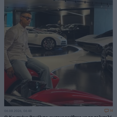
14
06.08.2026, 06:48