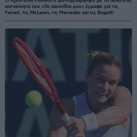
Ο Κριστιάνο Ρονάλντο φωτογραφήθηκε με τα πολυτελή
αυτοκίνητά του: «Τα παιχνίδια μου» έγραψε για τις
Ferrari, τις McLaren, τις Mercedes και τις Bugatti