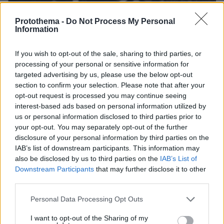
Protothema -
Do Not Process My Personal
06.08.2026, 04:44
Information
«Τα παιδιά έχουν μια μικρή ίωση»: Το τελευταίο
μήνυμα της μητέρας στον πρώην σύζυγό της πριν
If you wish to opt-out of the sale, sharing to third parties, or
δολοφονήσει τα τέσσερα παιδιά τους
processing of your personal or sensitive information for
targeted advertising by us, please use the below opt-out
section to confirm your selection. Please note that after your
opt-out request is processed you may continue seeing
interest-based ads based on personal information utilized by
us or personal information disclosed to third parties prior to
your opt-out. You may separately opt-out of the further
disclosure of your personal information by third parties on the
IAB’s list of downstream participants. This information may
also be disclosed by us to third parties on the
IAB’s List of
Downstream Participants
that may further disclose it to other
third parties.
Please note that this website/app uses one or more Google
Personal Data Processing Opt Outs
services and may gather and store information including but
not limited to your visit or usage behaviour. You may click to
I want to opt-out of the Sharing of my