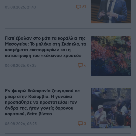
67
05.08.2026, 21:43
Γιατί έβαλαν στο μάτι τα κοράλλια της
Μεσογείου: Το μπλόκο στη Σκόπελο, τα
κοσμήματα εκατομμυρίων και η
καταστροφή του «κόκκινου χρυσού»
6
06.08.2026, 07:25
Εν ψυχρώ δολοφονία ζευγαριού σε
μπαρ στην Κολομβία: Η γυναίκα
προσπάθησε να προστατεύσει τον
άνδρα της, ήταν γονείς 6χρονου
κοριτσιού, δείτε βίντεο
3
06.08.2026, 06:25