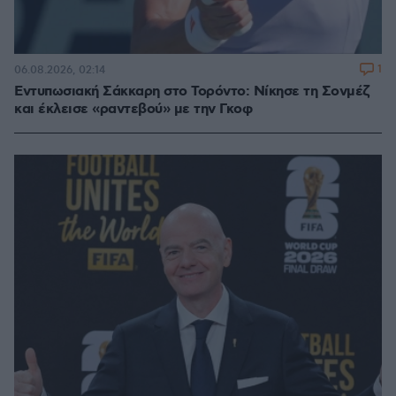
1
06.08.2026, 02:14
Εντυπωσιακή Σάκκαρη στο Τορόντο: Νίκησε τη Σονμέζ
και έκλεισε «ραντεβού» με την Γκοφ