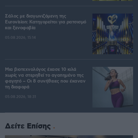
Σάλος με διαγωνιζόμενη της
Eurovision: Κατηγορείται για ρατσισμό
και ξενοφοβία
05.08.2026, 15:14
Μια βιοτεχνολόγος έχασε 10 κιλά
χωρίς να στερηθεί το αγαπημένο της
φαγητό – Οι 8 συνήθειες που έκαναν
τη διαφορά
05.08.2026, 18:31
Δείτε Επίσης