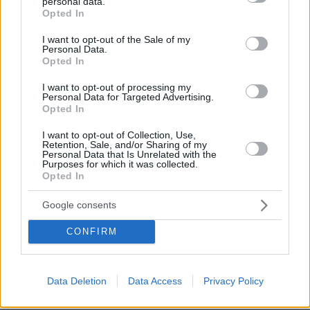
personal data.
«ισλαμικό ΝΑΤΟ», τι σημαίνει η
grant or deny consent to Google and its third-party tags to
Opted In
συμφωνία της Μέκκας
use your data for below specified purposes in below Google
consent section.
56
07.08.2026, 17:19
I want to opt-out of the Sale of my
Personal Data.
Opted In
«Δεν το πιστεύουμε», λένε οι
I want to opt-out of processing my
Αμερικανοί που υιοθέτησαν τον
Personal Data for Targeted Advertising.
Αφγανό στη Λέσβο - Η αρχική εκδοχή
Opted In
για το φονικό στην Κυψέλη και η
σιωπή στην απολογία
I want to opt-out of Collection, Use,
Retention, Sale, and/or Sharing of my
Personal Data that Is Unrelated with the
365
07.08.2026, 07:19
Purposes for which it was collected.
Opted In
Στο Α΄ Νεκροταφείο το μνημόσυνο
Google consents
για τον έναν χρόνο από τον θάνατο
της Λένας Σαμαρά
CONFIRM
64
07.08.2026, 10:26
Data Deletion
Data Access
Privacy Policy