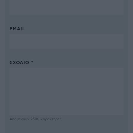
EMAIL
ΣΧΌΛΙΟ *
Απομένουν
2500
χαρακτήρες