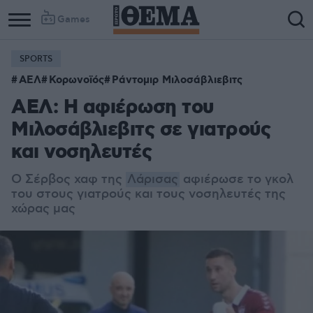
Games
SPORTS
Column
Column
ΑΕΛ
Κορωνοϊός
Ράντομιρ Μιλοσάβλιεβιτς
1
2
ΑΕΛ: Η αφιέρωση του
Μιλοσάβλιεβιτς σε γιατρούς
και νοσηλευτές
Ο Σέρβος χαφ της
Λάρισας
αφιέρωσε το γκολ
του στους γιατρούς και τους νοσηλευτές της
χώρας μας