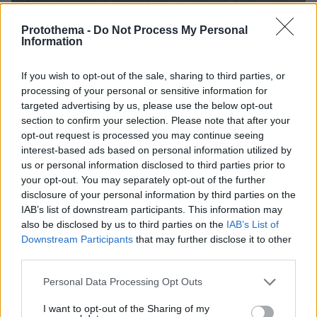
Protothema -
Do Not Process My Personal
Information
07.08.2026, 13:17
Ο οδηγός του φορτηγού περιγράφει πώς έγινε το
If you wish to opt-out of the sale, sharing to third parties, or
τροχαίο με τους νεκρούς μάνα και γιο στις Σέρρες,
processing of your personal or sensitive information for
η 43χρονη και ο 21χρονος πήγαιναν μαζί για
targeted advertising by us, please use the below opt-out
δουλειά
section to confirm your selection. Please note that after your
opt-out request is processed you may continue seeing
interest-based ads based on personal information utilized by
Βόρεια Εύβοια: Οι 14 λίμνες που
us or personal information disclosed to third parties prior to
γεννήθηκαν από εγκαταλελειμμένα
your opt-out. You may separately opt-out of the further
μεταλλεία δημιουργώντας ένα
disclosure of your personal information by third parties on the
μοναδικό οικοσύστημα, δείτε
IAB’s list of downstream participants. This information may
αεροφωτογραφίες
also be disclosed by us to third parties on the
IAB’s List of
31
07.08.2026, 15:58
Downstream Participants
that may further disclose it to other
third parties.
Άγκυρα, Ριάντ και Ισλαμαμπάντ: Ο
Please note that this website/app uses one or more Google
Personal Data Processing Opt Outs
νέος ισχυρός άξονας στη Μέση
services and may gather and store information including but
Ανατολή ανοίγει τον δρόμο για το
not limited to your visit or usage behaviour. You may click to
I want to opt-out of the Sharing of my