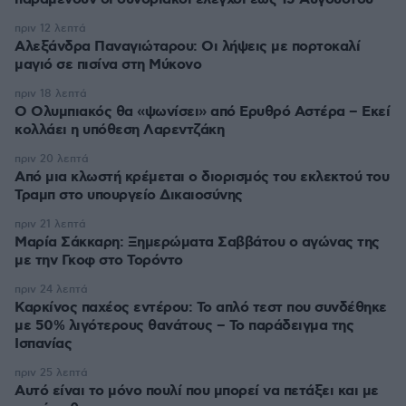
πριν 12 λεπτά
Αλεξάνδρα Παναγιώταρου: Οι λήψεις με πορτοκαλί
μαγιό σε πισίνα στη Μύκονο
πριν 18 λεπτά
Ο Ολυμπιακός θα «ψωνίσει» από Ερυθρό Αστέρα – Εκεί
κολλάει η υπόθεση Λαρεντζάκη
πριν 20 λεπτά
Από μια κλωστή κρέμεται ο διορισμός του εκλεκτού του
Τραμπ στο υπουργείο Δικαιοσύνης
πριν 21 λεπτά
Μαρία Σάκκαρη: Ξημερώματα Σαββάτου ο αγώνας της
με την Γκοφ στο Τορόντο
πριν 24 λεπτά
Καρκίνος παχέος εντέρου: Το απλό τεστ που συνδέθηκε
με 50% λιγότερους θανάτους – Το παράδειγμα της
Ισπανίας
πριν 25 λεπτά
Αυτό είναι το μόνο πουλί που μπορεί να πετάξει και με