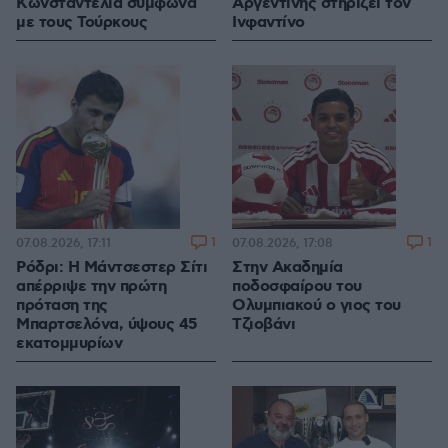
Κωνσταντέλια σύμφωνα
Αργεντινής στηρίζει τον
με τους Τούρκους
Ινφαντίνο
1
1
07.08.2026, 17:11
07.08.2026, 17:08
Ρόδρι: Η Μάντσεστερ Σίτι
Στην Ακαδημία
απέρριψε την πρώτη
ποδοσφαίρου του
πρόταση της
Ολυμπιακού ο γιος του
Μπαρτσελόνα, ύψους 45
Τζιοβάνι
εκατομμυρίων