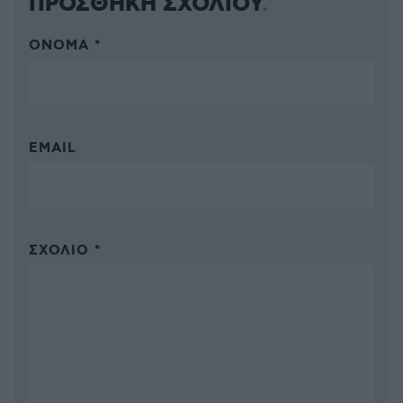
ΠΡΟΣΘΗΚΗ ΣΧΟΛΙΟΥ
ΌΝΟΜΑ *
EMAIL
ΣΧΌΛΙΟ *