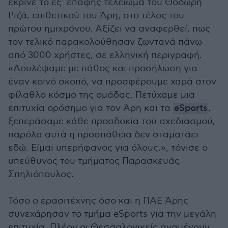
έκρινε το εξ’ επαφής τελείωμα του Θοδωρή
Ριζά, επιθετικού του Άρη, στο τέλος του
πρώτου ημιχρόνου. Αξίζει να αναφερθεί, πως
τον τελικό παρακολούθησαν ζωντανά πάνω
από 3000 χρήστες, σε ελληνική περιγραφή.
«Δουλέψαμε με πάθος και προσήλωση για
έναν κοινό σκοπό, να προσφέρουμε χαρά στον
φίλαθλο κόσμο της ομάδας. Πετύχαμε μια
επιτυχία ορόσημο για τον Άρη και τα
eSports
,
ξεπεράσαμε κάθε προσδοκία του σχεδιασμού,
παρόλα αυτά η προσπάθεια δεν σταματάει
εδώ. Είμαι υπερήφανος για όλους.», τόνισε ο
υπεύθυνος του τμήματος Παρασκευάς
Σπηλιόπουλος.
Τόσο ο ερασιτέχνης όσο και η ΠΑΕ Άρης
συνεχάρησαν το τμήμα eSports για την μεγάλη
επιτυχία. Πλέον οι Θεσσαλονικείς αναμένουν