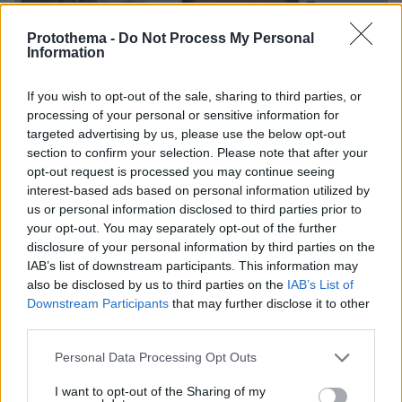
Protothema -
Do Not Process My Personal
Information
If you wish to opt-out of the sale, sharing to third parties, or
processing of your personal or sensitive information for
targeted advertising by us, please use the below opt-out
section to confirm your selection. Please note that after your
opt-out request is processed you may continue seeing
interest-based ads based on personal information utilized by
us or personal information disclosed to third parties prior to
your opt-out. You may separately opt-out of the further
disclosure of your personal information by third parties on the
IAB’s list of downstream participants. This information may
also be disclosed by us to third parties on the
IAB’s List of
Downstream Participants
that may further disclose it to other
06.08.2026, 12:32
third parties.
Η αποκαλυπτική κατάθεση της συζύγου του
Αφγανού: Πώς γνωρίσαμε τη Λίσα, γιατί
Please note that this website/app uses one or more Google
Personal Data Processing Opt Outs
υποψιάστηκα ότι ήταν το πτώμα στη βαλίτσα
services and may gather and store information including but
not limited to your visit or usage behaviour. You may click to
I want to opt-out of the Sharing of my