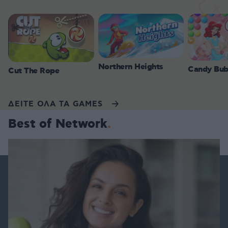
Northern Heights
Candy Bub
Cut The Rope
ΔΕΙΤΕ ΟΛΑ ΤΑ GAMES
Best of Network