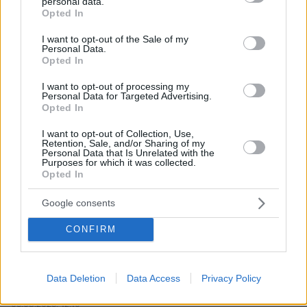
personal data.
grant or deny consent to Google and its third-party tags to
Opted In
use your data for below specified purposes in below Google
consent section.
I want to opt-out of the Sale of my
Personal Data.
Opted In
I want to opt-out of processing my
Personal Data for Targeted Advertising.
Opted In
I want to opt-out of Collection, Use,
Retention, Sale, and/or Sharing of my
Personal Data that Is Unrelated with the
Purposes for which it was collected.
Opted In
Google consents
CONFIRM
Data Deletion
Data Access
Privacy Policy
06.08.2026, 12:10