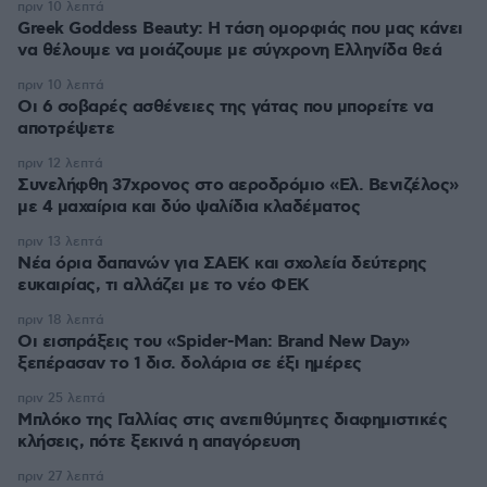
πριν 10 λεπτά
Greek Goddess Beauty: Η τάση ομορφιάς που μας κάνει
να θέλουμε να μοιάζουμε με σύγχρονη Ελληνίδα θεά
πριν 10 λεπτά
Οι 6 σοβαρές ασθένειες της γάτας που μπορείτε να
αποτρέψετε
πριν 12 λεπτά
Συνελήφθη 37χρονος στο αεροδρόμιο «Ελ. Βενιζέλος»
με 4 μαχαίρια και δύο ψαλίδια κλαδέματος
πριν 13 λεπτά
Νέα όρια δαπανών για ΣΑΕΚ και σχολεία δεύτερης
ευκαιρίας, τι αλλάζει με το νέο ΦΕΚ
πριν 18 λεπτά
Οι εισπράξεις του «Spider-Man: Brand New Day»
ξεπέρασαν το 1 δισ. δολάρια σε έξι ημέρες
πριν 25 λεπτά
Μπλόκο της Γαλλίας στις ανεπιθύμητες διαφημιστικές
κλήσεις, πότε ξεκινά η απαγόρευση
πριν 27 λεπτά