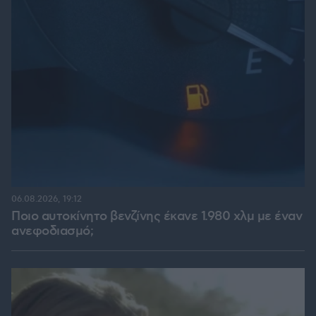
06.08.2026, 19:12
Ποιο αυτοκίνητο βενζίνης έκανε 1.980 χλμ με έναν
ανεφοδιασμό;