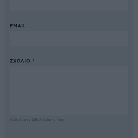
EMAIL
ΣΧΌΛΙΟ *
Απομένουν
2500
χαρακτήρες