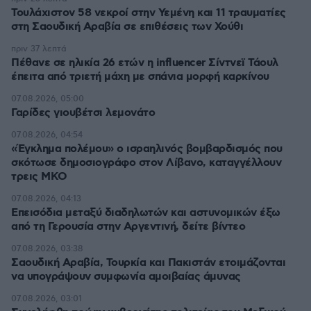
Τουλάχιστον 58 νεκροί στην Υεμένη και 11 τραυματίες
στη Σαουδική Αραβία σε επιθέσεις των Χούθι
πριν 37 λεπτά
Πέθανε σε ηλικία 26 ετών η influencer Σίντνεϊ Τάουλ
έπειτα από τριετή μάχη με σπάνια μορφή καρκίνου
07.08.2026, 05:00
Γαρίδες γιουβέτσι λεμονάτο
07.08.2026, 04:54
«Έγκλημα πολέμου» ο ισραηλινός βομβαρδισμός που
σκότωσε δημοσιογράφο στον Λίβανο, καταγγέλλουν
τρεις ΜΚΟ
07.08.2026, 04:13
Επεισόδια μεταξύ διαδηλωτών και αστυνομικών έξω
από τη Γερουσία στην Αργεντινή, δείτε βίντεο
07.08.2026, 03:38
Σαουδική Αραβία, Τουρκία και Πακιστάν ετοιμάζονται
να υπογράψουν συμφωνία αμοιβαίας άμυνας
07.08.2026, 03:01