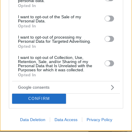
personal data.
grant or deny consent to Google and its third-party tags to
Opted In
06.08.2026, 19:34
use your data for below specified purposes in below Google
Γιατί δεν έσωσα το κουτάβι: Ο ερευνητής που
consent section.
I want to opt-out of the Sale of my
κατέγραφε τη συμβίωση του μικρού σκυλιού με
Personal Data.
αγέλη λύκων εξηγεί γιατί δεν επενέβη, όταν το
Opted In
είδε άρρωστο
I want to opt-out of processing my
Personal Data for Targeted Advertising.
Opted In
Πώς έγινε η τραγωδία με την νεκρή
μητέρα στα Μάλια: Βούτηξε για να
I want to opt-out of Collection, Use,
βοηθήσει τη φίλη της και πνίγηκε, τα
Retention, Sale, and/or Sharing of my
Personal Data that Is Unrelated with the
παιδιά φώναζαν για βοήθεια
Purposes for which it was collected.
Opted In
56
06.08.2026, 21:23
Google consents
CONFIRM
Γιώργος Παράσχος: Χαμογελαστός,
δίνει τη μάχη του με τον καρκίνο,
μπήκε στο νοσοκομείο για νέα
θεραπεία
Data Deletion
Data Access
Privacy Policy
57
06.08.2026, 18:00