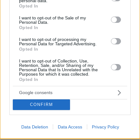
personal data.
grant or deny consent to Google and its third-party tags to
Opted In
use your data for below specified purposes in below Google
consent section.
I want to opt-out of the Sale of my
Personal Data.
Opted In
I want to opt-out of processing my
Personal Data for Targeted Advertising.
Opted In
I want to opt-out of Collection, Use,
Retention, Sale, and/or Sharing of my
Personal Data that Is Unrelated with the
Purposes for which it was collected.
Opted In
Google consents
CONFIRM
Data Deletion
Data Access
Privacy Policy