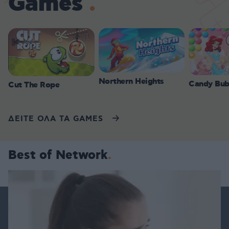
Games
Northern Heights
Candy Bub
Cut The Rope
ΔΕΙΤΕ ΟΛΑ ΤΑ GAMES
Best of Network