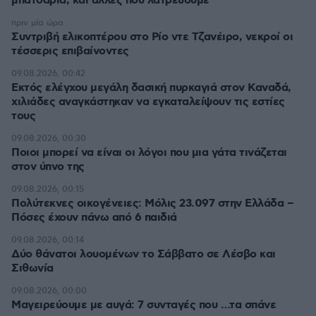
μπατσαριά, και άλλες που λατρεύουμε
πριν μία ώρα
Συντριβή ελικοπτέρου στο Ρίο ντε Τζανέιρο, νεκροί οι
τέσσερις επιβαίνοντες
09.08.2026, 00:42
Εκτός ελέγχου μεγάλη δασική πυρκαγιά στον Καναδά,
χιλιάδες αναγκάστηκαν να εγκαταλείψουν τις εστίες
τους
09.08.2026, 00:30
Ποιοι μπορεί να είναι οι λόγοι που μια γάτα τινάζεται
στον ύπνο της
09.08.2026, 00:15
Πολύτεκνες οικογένειες: Μόλις 23.097 στην Ελλάδα –
Πόσες έχουν πάνω από 6 παιδιά
09.08.2026, 00:14
Δύο θάνατοι λουομένων το Σάββατο σε Λέσβο και
Σιθωνία
09.08.2026, 00:00
Μαγειρεύουμε με αυγά: 7 συνταγές που …τα σπάνε