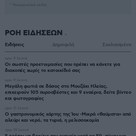
* Υποχρεωτικά πεδία
ΡΟΗ ΕΙΔΗΣΕΩΝ
Ειδήσεις
Δημοφιλή
Σχολιασμένα
πριν 9 λεπτά
Οι σωστές προετοιμασίες που πρέπει να κάνετε για
διακοπές χωρίς το κατοικίδιό σας
πριν 9 λεπτά
Μεγάλη φωτιά σε δάσος στο Μουζάκι Ηλείας,
επιχειρούν 105 πυροσβέστες και 9 εναέρια, δείτε βίντεο
και φωτογραφίες
πριν 11 λεπτά
Ο γαστρονομικός χάρτης της Ίου -Μικρά «θαύματα» από
αλεύρι και νερό, τα τυριά, η μελισσοκομία
πριν 19 λεπτά