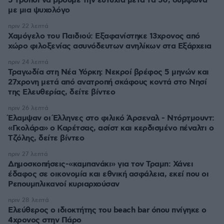
5 τρόποι να βρούμε την ευτυχία μετά τα 50, σύμφωνα
με μια ψυχολόγο
πριν 22 λεπτά
Χαμόγελο του Παιδιού: Εξαφανίστηκε 13χρονος από
χώρο φιλοξενίας ασυνόδευτων ανηλίκων στα Εξάρχεια
πριν 24 λεπτά
Τραγωδία στη Νέα Υόρκη: Νεκροί βρέφος 5 μηνών και
27χρονη μετά από ανατροπή σκάφους κοντά στο Νησί
της Ελευθερίας, δείτε βίντεο
πριν 26 λεπτά
Έλαμψαν οι Έλληνες στο φιλικό Άρσεναλ - Ντόρτμουντ:
«Γκολάρα» ο Καρέτσας, ασίστ και κερδισμένο πέναλτι ο
Τζόλης, δείτε βίντεο
πριν 27 λεπτά
Δημοσκοπήσεις-«καμπανάκι» για τον Τραμπ: Χάνει
έδαφος σε οικονομία και εθνική ασφάλεια, εκεί που οι
Ρεπουμπλικανοί κυριαρχούσαν
πριν 28 λεπτά
Ελεύθερος ο ιδιοκτήτης του beach bar όπου πνίγηκε ο
4χρονος στην Πάρο