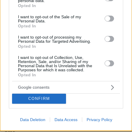
personal data.
grant or deny consent to Google and its third-party tags to
ΑΠΑΝΤΗΣΗ
Opted In
use your data for below specified purposes in below Google
consent section.
I want to opt-out of the Sale of my
Personal Data.
Opted In
Νίκος
I want to opt-out of processing my
Personal Data for Targeted Advertising.
06.03.2020, 10:02
Opted In
Ας μας πει κάποιος από το 24% λίγο το σκεπτικό του
που δεν συμφωνεί με την φύλαξη συνόρων;;;;
I want to opt-out of Collection, Use,
Retention, Sale, and/or Sharing of my
ΑΠΑΝΤΗΣΗ
Personal Data that Is Unrelated with the
Purposes for which it was collected.
Opted In
panis
06.03.2020, 10:01
Google consents
ΠΟΣΟ ΗΛΙΘΙΟΙ ΕΙΝΑΙ ΣΤΟ ΣΚΑΙ ΠΟΥ ΚΑΝΟΥΝ
CONFIRM
ΔΗΜΟΣΚΟΠΗΣΗ ΓΙΑ ΤΟ ΠΟΙΟ ΑΥΤΟΝΟΗΤΟ ΕΝΑ
ΚΡΑΤΟΣ ΝΑ ΦΥΛΑ ΤΑ ΣΥΝΟΡΑ ΤΟΥ .......
ΑΠΑΝΤΗΣΗ
Data Deletion
Data Access
Privacy Policy