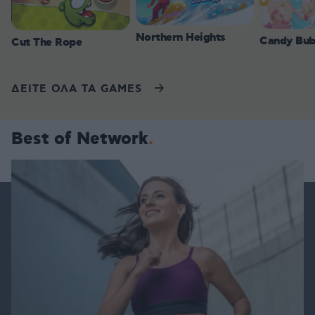
Northern Heights
Candy Bub
Cut The Rope
ΔΕΙΤΕ ΟΛΑ ΤΑ GAMES
Best of Network