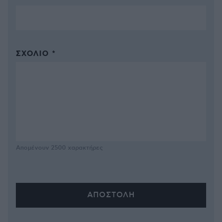
ΣΧΌΛΙΟ *
Απομένουν
2500
χαρακτήρες