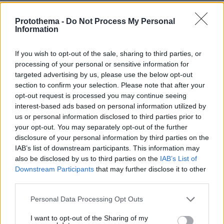
πάλι ρεσιτάλ σανού;
Protothema -
Do Not Process My Personal
Information
06.03.2020, 10:05
τόσο καιρό φωνάζει ο κόσμος να κλείσετε τα
σύνορα, τώρα θυμηθήκατε να κάνετε δημοσκόπηση
If you wish to opt-out of the sale, sharing to third parties, or
και να το "ανακαλύψετε"; Αν είστε μάγκες, για
processing of your personal or sensitive information for
ρωτήστε: Καθυστέρησε αδικαιολόγητα η κυβέρνηση
targeted advertising by us, please use the below opt-out
να πάρει ουσιαστικά μέτρα για την προστασία της
section to confirm your selection. Please note that after your
χώρας από το λαθρομεταναστευτικό, ναι ή όχι;
opt-out request is processed you may continue seeing
interest-based ads based on personal information utilized by
ΑΠΑΝΤΗΣΗ
us or personal information disclosed to third parties prior to
your opt-out. You may separately opt-out of the further
disclosure of your personal information by third parties on the
Νικος
IAB’s list of downstream participants. This information may
06.03.2020, 10:02
also be disclosed by us to third parties on the
IAB’s List of
Ο Κυριάκος έχει φτιάξει πολιτικόκοινονικο μέτωπο
Downstream Participants
that may further disclose it to other
70%. Οι Τσιπρεοι κάνουν συνέδρια με αποκλειστικό
third parties.
θέμα το υποκοριστικό όνομα του ΣΥΡΙΖΑ. Κοινωνική
αναρχία, Ένωση μπαχαλακιδων, σπάσε και συ ένα
Please note that this website/app uses one or more Google
Personal Data Processing Opt Outs
τρόλεϊ για να ρήξεις το σύστημα, βανδαλισε και συ
services and may gather and store information including but
κανένα αρχαιο κλπ.
not limited to your visit or usage behaviour. You may click to
I want to opt-out of the Sharing of my