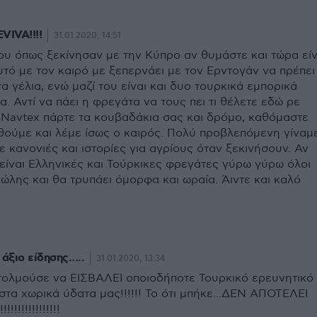
VIVA!!!!
31.01.2020, 14:51
ου όπως ξεκίνησαν με την Κύπρο αν θυμάστε και τώρα είν
υτό με τον καιρό με ξεπερνάει με τον Ερντογάν να πρέπει
τα γέλια, ενώ μαζί του είναι και δυο τουρκικά εμπορικά
α. Αντί να πάει η φρεγάτα να τους πει τι θέλετε εδώ ρε
 Navtex πάρτε τα κουβαδάκια σας και δρόμο, καθόμαστε
ούμε και λέμε ίσως ο καιρός. Πολύ προβλεπόμενη γίναμε
ε κανονιές και ιστορίες για αγρίους όταν ξεκινήσουν. Αν
είναι Ελληνικές και Τούρκικες φρεγάτες γύρω γύρω όλοι
ώλης και θα τρυπάει όμορφα και ωραία. Άιντε και καλό
άξιο είδησης.....
31.01.2020, 13:34
τολμούσε να ΕΙΣΒΑΛΕΙ οποιοδήποτε Τουρκικό ερευνητικό
 στα χωρικά ύδατα μας!!!!!! Το ότι μπήκε...ΔΕΝ ΑΠΟΤΕΛΕΙ
!!!!!!!!!!!!!