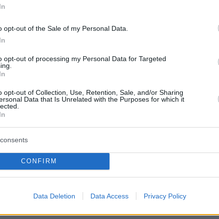
In
ς δηλωθείσας περιοχής NAVTEX και ευρίσκετα
τολικό άκρο του ελληνικού FIR».
o opt-out of the Sale of my Personal Data.
In
ουν οι ίδιες πηγές, «στην περιοχή επικρατούν
to opt-out of processing my Personal Data for Targeted
ιρικές συνθήκες, ενώ η εν λόγω κίνηση
ing.
In
ται από μέσα και Μονάδες των Ε.Δ».
o opt-out of Collection, Use, Retention, Sale, and/or Sharing
ersonal Data that Is Unrelated with the Purposes for which it
ότι σήμερα συμπληρώνονται είκοσι τέσσερα
lected.
In
ν 31η Ιανουαρίου του 1996, όπου η Τουρκία,
ενη μια δύσκολη πολιτική συγκυρία στην
consents
βασε κομάντος στη μία από τις δύο
ς των
Ιμίων
.
CONFIRM
protothema.gr στο Google News
ο
και μάθετε πρώτοι όλες
Data Deletion
Data Access
Privacy Policy