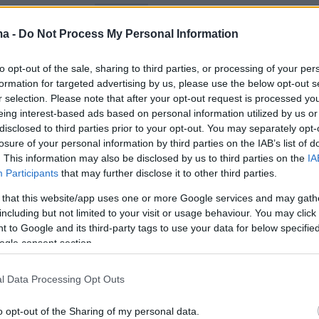
οχή νότια της
Κρήτης
.
ma -
Do Not Process My Personal Information
κυβερνητικές πηγές, από την παρακολούθηση
to opt-out of the sale, sharing to third parties, or processing of your per
ου πλοίου, αυτό φαίνεται να
formation for targeted advertising by us, please use the below opt-out s
ηκε
από την περιοχή. Οι ίδιες πηγές εκτιμούν
r selection. Please note that after your opt-out request is processed y
οίο να εισήλθε εντός ελληνικής υφαλοκρηπίδα
eing interest-based ads based on personal information utilized by us or
disclosed to third parties prior to your opt-out. You may separately opt-
σμενών καιρικών συνθηκών που επικρατούν
losure of your personal information by third parties on the IAB’s list of
.
. This information may also be disclosed by us to third parties on the
IA
Participants
that may further disclose it to other third parties.
: Παρακολουθείται από μονάδες των Ενόπλω
 that this website/app uses one or more Google services and may gath
including but not limited to your visit or usage behaviour. You may click 
 to Google and its third-party tags to use your data for below specifi
ogle consent section.
ηγές από το Γενικό Επιτελείο Εθνικής Άμυνας
l Data Processing Opt Outs
κό τουρκικό σκάφος «ORUC REIS» τις πρώτες
o opt-out of the Sharing of my personal data.
 της 31 Ιανουαρίου 2020 κινήθηκε με δυτικές