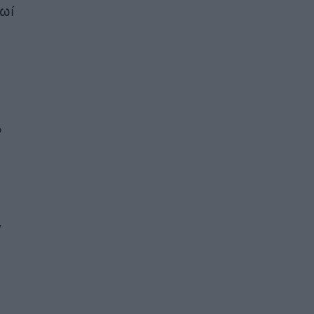
ωί
ό
ν