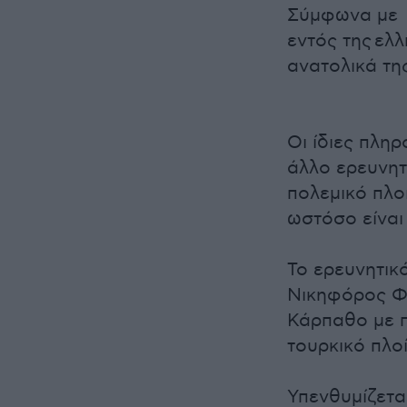
Σύμφωνα με π
εντός της
ελλ
ανατολικά τη
Οι ίδιες πλη
άλλο ερευνητ
πολεμικό πλοί
ωστόσο είναι
Το ερευνητικ
Νικηφόρος Φω
Κάρπαθο με π
τουρκικό πλοί
Υπενθυμίζετα