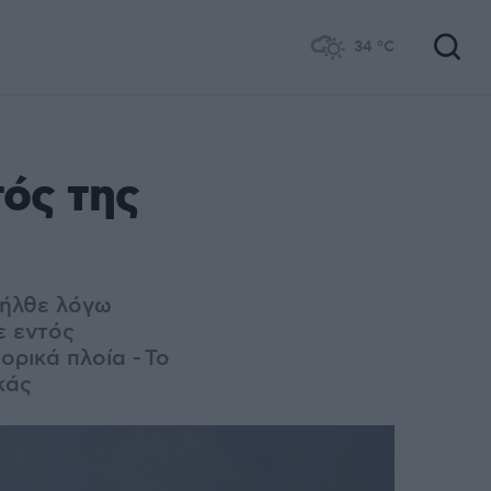
34
°C
τός της
σήλθε λόγω
ε εντός
ορικά πλοία -
Το
κάς