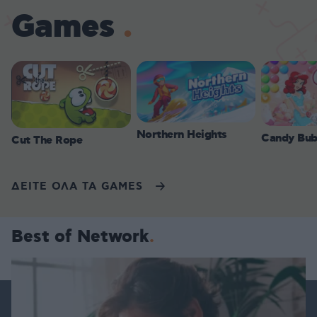
Games
Northern Heights
Candy Bub
Cut The Rope
ΔΕΙΤΕ ΟΛΑ ΤΑ GAMES
Best of Network