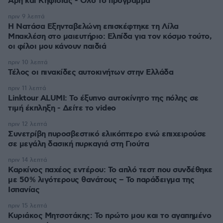
Άρη και Κηφισιάς - Όλο το πρόγραμμα
πριν 9 λεπτά
Η Νατάσα Εξηνταβελώνη επισκέφτηκε τη Λίλα
Μπακλέση στο μαιευτήριο: Ελπίδα για τον κόσμο τούτο,
οι φίλοι μου κάνουν παιδιά
πριν 10 λεπτά
Τέλος οι πινακίδες αυτοκινήτων στην Ελλάδα
πριν 11 λεπτά
Linktour ALUMI: Το έξυπνο αυτοκίνητο της πόλης σε
τιμή έκπληξη - Δείτε το video
πριν 12 λεπτά
Συνετρίβη πυροσβεστικό ελικόπτερο ενώ επιχειρούσε
σε μεγάλη δασική πυρκαγιά στη Γιούτα
πριν 14 λεπτά
Καρκίνος παχέος εντέρου: Το απλό τεστ που συνδέθηκε
με 50% λιγότερους θανάτους – Το παράδειγμα της
Ισπανίας
πριν 15 λεπτά
Κυριάκος Μητσοτάκης: Το πρώτο μου και το αγαπημένο