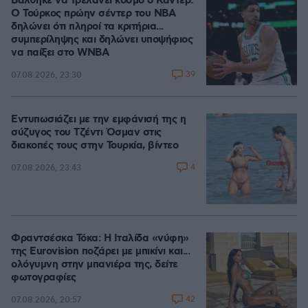
Βάλθηκε να τρελάνει κόσμο ο Καντέρ:
Ο Τούρκος πρώην σέντερ του NBA
δηλώνει ότι πληροί τα κριτήρια...
συμπερίληψης και δηλώνει υποψήφιος
να παίξει στο WNBA
39
07.08.2026, 23:30
Εντυπωσιάζει με την εμφάνισή της η
σύζυγος του Τζέντι Όσμαν στις
διακοπές τους στην Τουρκία, βίντεο
4
07.08.2026, 23:43
Φραντσέσκα Τόκα: Η Ιταλίδα «νύφη»
της Eurovision ποζάρει με μπικίνι και...
ολόγυμνη στην μπανιέρα της, δείτε
φωτογραφίες
42
07.08.2026, 20:57