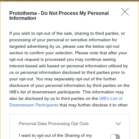
μου αυτοκίνητο
πριν 15 λεπτά
Protothema -
Do Not Process My Personal
Όταν η θωρακισμένη BMW δεν κατάφερε να
Information
προστατεύσει τον Ζαμπούνη από τις σφαίρες
If you wish to opt-out of the sale, sharing to third parties, or
πριν 15 λεπτά
Δείτε ποια είναι τα επικίνδυνα μέρη που κρύβεται μια
processing of your personal or sensitive information for
γάτα μέσα στο σπίτι
targeted advertising by us, please use the below opt-out
section to confirm your selection. Please note that after your
πριν 16 λεπτά
opt-out request is processed you may continue seeing
Χέρι χέρι στη Μύκονο η Katy Perry και ο Justin Trudeau
interest-based ads based on personal information utilized by
us or personal information disclosed to third parties prior to
your opt-out. You may separately opt-out of the further
ΔΕΙΤΕ ΟΛΕΣ ΤΙΣ ΕΙΔΗΣΕΙΣ
disclosure of your personal information by third parties on the
IAB’s list of downstream participants. This information may
also be disclosed by us to third parties on the
IAB’s List of
Downstream Participants
that may further disclose it to other
ΤΑ ΠΙΟ ΔΗΜΟΦΙΛΗ
third parties.
Please note that this website/app uses one or more Google
Personal Data Processing Opt Outs
services and may gather and store information including but
not limited to your visit or usage behaviour. You may click to
I want to opt-out of the Sharing of my