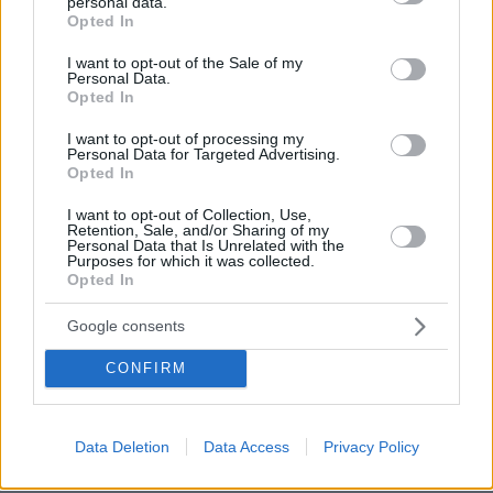
personal data.
grant or deny consent to Google and its third-party tags to
Opted In
use your data for below specified purposes in below Google
consent section.
I want to opt-out of the Sale of my
Personal Data.
Opted In
I want to opt-out of processing my
Personal Data for Targeted Advertising.
Opted In
I want to opt-out of Collection, Use,
Retention, Sale, and/or Sharing of my
Personal Data that Is Unrelated with the
Purposes for which it was collected.
Opted In
Google consents
CONFIRM
07.08.2026, 18:22
«Πόσα θέλεις για το κορίτσι;»: Τουρίστας στην
Data Deletion
Data Access
Privacy Policy
Κρήτη ζητά... τιμή για να ασελγήσει σε ανήλικη, τι
καταγγέλλει ο ιδιοκτήτης επιχείρησης