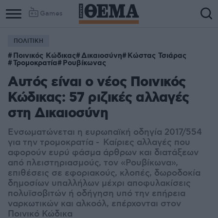
Games
ΠΟΛΙΤΙΚΗ
Ποινικός Κώδικας
Δικαιοσύνη
Κώστας Τσιάρας
Τρομοκρατία
Ρουβίκωνας
Αυτός είναι ο νέος Ποινικός
Κώδικας: 57 ριζικές αλλαγές
στη Δικαιοσύνη
Ενσωματώνεται η ευρωπαϊκή οδηγία 2017/554
για την τρομοκρατία - Καίριες αλλαγές που
αφορούν ευρύ φάσμα άρθρων και διατάξεων
από πλειστηριασμούς, τον «Ρουβίκωνα»,
επιθέσεις σε εφοριακούς, κλοπές, δωροδοκία
δημοσίων υπαλλήλων μέχρι αποφυλακίσεις
πολυϊσοβιτών ή οδήγηση υπό την επήρεια
ναρκωτικών και αλκοόλ, επέρχονται στον
Ποινικό Κώδικα