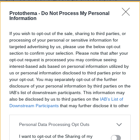
τρόπο ή μέσω του Διαδικτύου απειλεί με
Protothema -
Do Not Process My Personal
τέλεση τρομοκρατικής πράξης ή προκαλεί ή
Information
διεγείρει σε διάπραξή της και έτσι εκθέτει σε
κίνδυνο δημόσια τάξη».
If you wish to opt-out of the sale, sharing to third parties, or
processing of your personal or sensitive information for
targeted advertising by us, please use the below opt-out
Με την ίδια ποινή φυλάκισης (έως τρία έτη)
section to confirm your selection. Please note that after your
τιμωρείται όποιος πραγματοποιεί ταξίδια «με
opt-out request is processed you may continue seeing
σκοπό να τελέσει ή να συμβάλει στην τέλεση
interest-based ads based on personal information utilized by
τρομοκρατικού εγκλήματος, να συμμετάσχει
us or personal information disclosed to third parties prior to
στις δραστηριότητες τρομοκρατικής ομάδας, με
your opt-out. You may separately opt-out of the further
disclosure of your personal information by third parties on the
επίγνωση του γεγονότος ότι η εν λόγω
IAB’s list of downstream participants. This information may
συμμετοχή θα συμβάλλει στις εγκληματικές
also be disclosed by us to third parties on the
IAB’s List of
δραστηριότητες αυτής της ομάδας ή με σκοπό
Downstream Participants
that may further disclose it to other
να προσφέρει ή να παρακολουθήσει
third parties.
εκπαίδευση για τέλεση τρομοκρατικών
Please note that this website/app uses one or more Google
Personal Data Processing Opt Outs
πράξεων».
services and may gather and store information including but
not limited to your visit or usage behaviour. You may click to
I want to opt-out of the Sharing of my