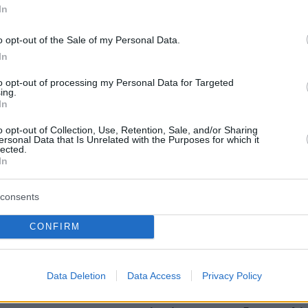
In
o opt-out of the Sale of my Personal Data.
In
to opt-out of processing my Personal Data for Targeted
protothema.gr στο Google News
ο
και μάθετε πρώτοι όλες
ing.
In
o opt-out of Collection, Use, Retention, Sale, and/or Sharing
Ειδήσεις
ελευταίες
από την Ελλάδα και τον Κόσμο, τη στιγ
ersonal Data that Is Unrelated with the Purposes for which it
lected.
Protothema.gr
 στο
In
consents
CONFIRM
Ειδήσεις
Δημοφιλή
Σχολιασμ
ΣΕΩΝ
Data Deletion
Data Access
Privacy Policy
εκδήλωση μνήμης για Ισαάκ και
κτρικά αυτοκίνητα
Σολωμού
πριν 22 λεπτά