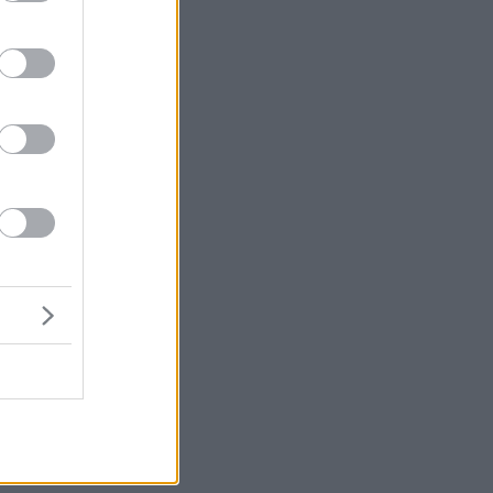
μή
ένα