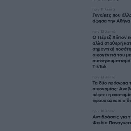
πριν 11 λεπτά
Γυναίκες που άλλα
άφησα την Αθήνα 
πριν 12 λεπτά
Ο Πέρεζ Χίλτον π
αλλά σταθερή κα
σημαντική ποσότη
οικογένειά του μ
αυτοτραυματισμό 
TikTok
πριν 13 λεπτά
Τα δύο πρόσωπα τ
οικονομίας: Aνεβα
πέφτει η αποταμί
«φουσκώνει» ο δ
πριν 16 λεπτά
Αντιδράσεις για 
Φειδία Παναγιώτ