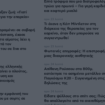
Επτά τρόφιμα που μια διατροφολό
τρώει για πρωινό – Για γερή καρδι
και κοφτερό μυαλό
ξαν ζωή: «Γιατί
για την επαρχία»
πριν 23 λεπτά
Τι έκανε η Κέιτ Μίντλετον στη
διάρκεια της θεραπείας για τον
αραμένει σε σοβαρή
καρκίνο, όταν δεν μπορούσε να
τάσταση, έχασε
συγκεντρωθεί
τα αίματος λέει η
ετά τον
πριν 23 λεπτά
του σε live στο
Φωτεινές επιγραφές: Η επιστροφή
μιας διαχρονικής αισθητικής
πριν 24 λεπτά
ης ελληνικής
Απίθανη Ρούσσου στα 800μ.
ίνει ο πλούτος,
κατέκτησε το ασημένιο μετάλλιο σ
ευση και
Παγκόσμιο Κ20 - Συγκινημένη στις
ανεισμός
δηλώσεις της
πριν 24 λεπτά
την εμφάνισή του
Είδατε ψύλλους στο σπίτι σας; Πώ
ου με σορτς σε
θα απαλλαγείτε από τα ανεπιθύμητ