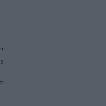
κή
13
οι