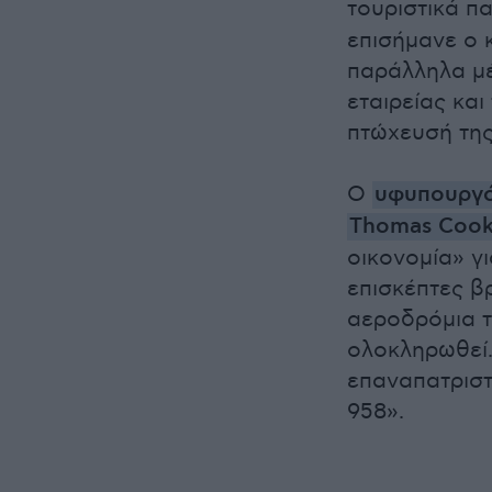
τουριστικά π
επισήμανε ο 
παράλληλα μέ
εταιρείας κα
πτώχευσή της
Ο
υφυπουργό
Thomas Coo
οικονομία» γι
επισκέπτες β
αεροδρόμια τη
ολοκληρωθεί.
επαναπατριστε
958».