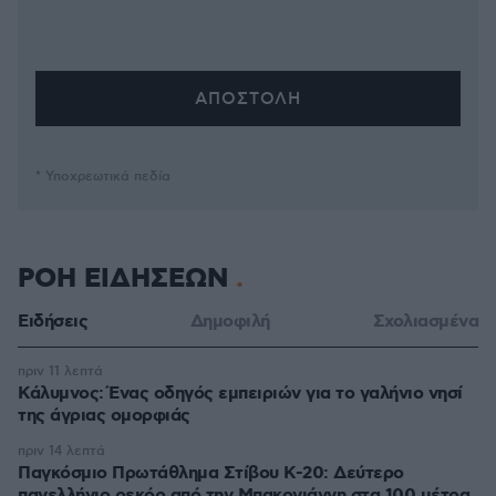
* Υποχρεωτικά πεδία
ΡΟΗ ΕΙΔΗΣΕΩΝ
Ειδήσεις
Δημοφιλή
Σχολιασμένα
πριν 11 λεπτά
Κάλυμνος: Ένας οδηγός εμπειριών για το γαλήνιο νησί
της άγριας ομορφιάς
πριν 14 λεπτά
Παγκόσμιο Πρωτάθλημα Στίβου Κ-20: Δεύτερο
πανελλήνιο ρεκόρ από την Μπακογιάννη στα 100 μέτρα