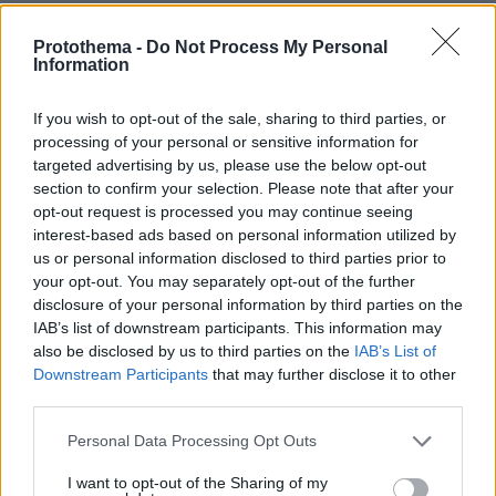
Protothema -
Do Not Process My Personal
Information
Να ποια είναι η αριστερά
If you wish to opt-out of the sale, sharing to third parties, or
03.06.2019, 14:32
processing of your personal or sensitive information for
Πούλησαν τη Μακεδονία.Υποθήκευσαν τη
targeted advertising by us, please use the below opt-out
χώρα.Διέλυσαν τα πανεπιστήμια,τα νοσοκομεία,την
section to confirm your selection. Please note that after your
δικαιοσύνη,την αστυνομία KAI την αυτοδιοίκηση.
opt-out request is processed you may continue seeing
ΑΠΑΝΤΗΣΗ
interest-based ads based on personal information utilized by
us or personal information disclosed to third parties prior to
your opt-out. You may separately opt-out of the further
Seirios
disclosure of your personal information by third parties on the
03.06.2019, 14:18
IAB’s list of downstream participants. This information may
ΧΆΟΣ ΣΚΟΥΡΛΕΤΗ....
also be disclosed by us to third parties on the
IAB’s List of
Downstream Participants
that may further disclose it to other
ΑΠΑΝΤΗΣΗ
third parties.
Please note that this website/app uses one or more Google
Personal Data Processing Opt Outs
AYTO EINAI TO ''ONEIΡΟ'' ΤΗΣ ΦΑΣΙΖΟΥΣΑΣ
services and may gather and store information including but
03.06.2019, 13:01
not limited to your visit or usage behaviour. You may click to
I want to opt-out of the Sharing of my
ΑΡΙΣΤΕΡΑΣ !!ΤΟ ΜΠΑΧΑΛΟ ΝΑ ΜΕΤΑΦΕΡΘΕΙ ΣΤΟΥΣ