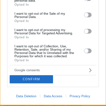
personal data.
grant or deny consent to Google and its third-party tags to
Opted In
ΔΗΜΟΥΣ ,ΣΤΗΝ ΒΟΥΛΗ ΚΑΙ ΜΕΤΑ ΣΤΟΥΣ
use your data for below specified purposes in below Google
ΔΡΟΜΟΥΣ !! ΕΤΣΙ ΔΡΟΥΝ ΟΙ ΚΗΦΗΝΕΣ ΠΟΥ ΑΝΤΙ
consent section.
I want to opt-out of the Sale of my
ΝΑ ΕΡΓΑΖΟΝΤΑΙ ΕΠΕΞΕΡΓΑΖΟΝΤΑΙ ΤΡΟΠΟΥΣ ΝΑ
Personal Data.
ΒΑΖΟΥΝ ΤΡΙΚΛΟΠΟΔΙΕΣ ΣΤΗΝ ΟΠΟΙΑΔΗΠΟΤΕ
Opted In
ΑΝΑΠΤΥΞΗ ΤΗΣ ΧΩΡΑΣ ΕΠΕΙΔΗ ΘΕΛΟΥΝ ΝΑ
I want to opt-out of processing my
ΚΡΑΤΑΝΕ ΤΟΝ ''ΟΧΛΟ'' ΚΑΙ ΝΑ ΤΟΝ ΠΟΔΗΓΕΤΟΥΝ
Personal Data for Targeted Advertising.
ΣΥΜΦΩΝΑ ΜΕ ΤΙΣ ΟΡΕΞΕΙΣ ΤΟΥΣ .
Opted In
ΑΠΑΝΤΗΣΗ
I want to opt-out of Collection, Use,
Retention, Sale, and/or Sharing of my
ΕΥΣΤΟΧΟ
Personal Data that Is Unrelated with the
Purposes for which it was collected.
03.06.2019, 14:10
Opted In
ΤΟ ΣΧΟΛΙΟ ΣΟΥ. ΑΥΤΟ ΑΚΡΙΒΩΣ ΕΠΙΔΙΩΚΑΝ ΚΑΙ
ΕΠΙΔΙΩΚΟΥΝ.
Google consents
ΑΠΑΝΤΗΣΗ
CONFIRM
wolf
03.06.2019, 12:35
Data Deletion
Data Access
Privacy Policy
Διαβαζοντας τα σχολια σας , το συμπερασμα που
βγαζω ειναι , οτι τελικα η νικη της γαλαζιας