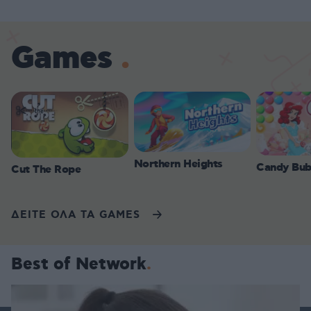
Games
Northern Heights
Candy Bub
Cut The Rope
ΔΕΙΤΕ ΟΛΑ ΤΑ GAMES
Best of Network