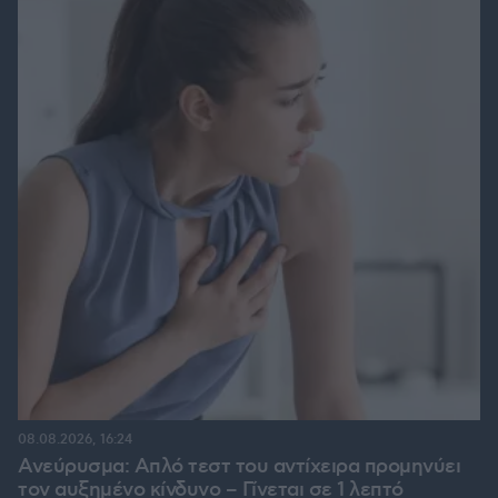
08.08.2026, 16:24
Ανεύρυσμα: Απλό τεστ του αντίχειρα προμηνύει
τον αυξημένο κίνδυνο – Γίνεται σε 1 λεπτό