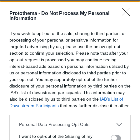
Δημητρης
Protothema -
Do Not Process My Personal
06.06.2024, 17:00
Information
Πριν γράψεις αυτά που γράφεις, καλό θα ήταν
πρώτα να έψαχνες και να εβλεπες τι χρέος
If you wish to opt-out of the sale, sharing to third parties, or
έχει αφήσει ο κάθε πρωθυπουργός.ευκολο
processing of your personal or sensitive information for
είναι , ψάξε.
targeted advertising by us, please use the below opt-out
section to confirm your selection. Please note that after your
ΑΠΑΝΤΗΣΗ
opt-out request is processed you may continue seeing
interest-based ads based on personal information utilized by
Ποντιος
us or personal information disclosed to third parties prior to
05.02.2019, 19:47
your opt-out. You may separately opt-out of the further
disclosure of your personal information by third parties on the
Ταραμοσαλατα για τον Α. Παπανδρεου επετειος
IAB’s list of downstream participants. This information may
γενεθλιων πολυ ωραια. Επετειος θανατου του Θ.
also be disclosed by us to third parties on the
IAB’s List of
Κολοκοτρωνη 4/2/1843 ουτε μνεια.
Downstream Participants
that may further disclose it to other
ΑΠΑΝΤΗΣΗ
third parties.
Please note that this website/app uses one or more Google
Personal Data Processing Opt Outs
Μ.ΠΑΣΟΚ
services and may gather and store information including but
05.02.2019, 19:06
not limited to your visit or usage behaviour. You may click to
I want to opt-out of the Sharing of my