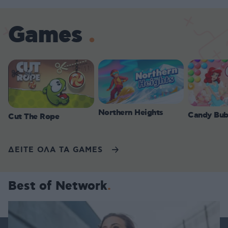
Games
Northern Heights
Candy Bub
Cut The Rope
ΔΕΙΤΕ ΟΛΑ ΤΑ GAMES
Best of Network