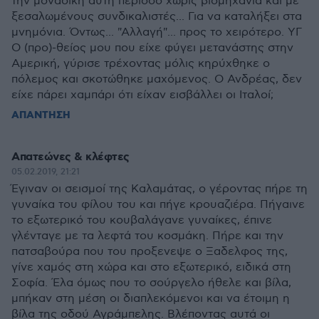
την μοναδική αυτή περίοδο χωρίς βιομηχανία και με
ξεσαλωμένους συνδικαλιστές... Για να καταλήξει στα
μνημόνια. Όντως... "Αλλαγή"... προς το χειρότερο. ΥΓ
Ο (προ)-θείος μου που είχε φύγει μετανάστης στην
Αμερική, γύρισε τρέχοντας μόλις κηρύχθηκε ο
πόλεμος και σκοτώθηκε μαχόμενος. Ο Ανδρέας, δεν
είχε πάρει χαμπάρι ότι είχαν εισβάλλει οι Ιταλοί;
ΑΠΑΝΤΗΣΗ
Απατεώνες & κλέφτες
05.02.2019, 21:21
Έγιναν οι σεισμοί της Καλαμάτας, ο γέροντας πήρε τη
γυναίκα του φίλου του και πήγε κρουαζιέρα. Πήγαινε
το εξωτερικό του κουβαλάγανε γυναίκες, έπινε
γλένταγε με τα λεφτά του κοσμάκη. Πήρε και την
πατσαβούρα που του προξενεψε ο Ξαδελφος της,
γίνε χαμός στη χώρα και στο εξωτερικό, ειδικά στη
Σοφία. Έλα όμως που το σούργελο ήθελε και βίλα,
μπήκαν στη μέση οι διαπλεκόμενοι και να έτοιμη η
βίλα της οδού Αγράμπελης. Βλέποντας αυτά οι