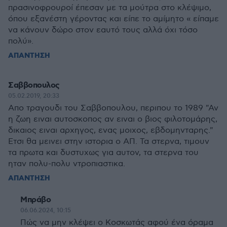
πρασινοφρουροί έπεσαν με τα μούτρα στο κλέψιμο,
όπου εξανέστη γέροντας και είπε το αμίμητο « είπαμε
να κάνουν δώρο στον εαυτό τους αλλά όχι τόσο
πολύ».
ΑΠΑΝΤΗΣΗ
Σαββοπουλος
05.02.2019, 20:33
Απο τραγουδι του Σαββοπουλου, περιπου το 1989 "Αν
η ζωη ειναι αυτοσκοπος αν ειναι ο βιος φιλοτομάρης,
δικαιος ειναι αρχηγος, ενας μοιχος, εβδομηνταρης."
Ετσι θα μεινει στην ιστορια ο ΑΠ. Τα στερνα, τιμουν
τα πρωτα και δυστυχως για αυτον, τα στερνα του
ηταν πολυ-πολυ ντροπιαστικα.
ΑΠΑΝΤΗΣΗ
Μπράβο
06.06.2024, 10:15
Πώς να μην κλέψει ο Κοσκωτάς αφού ένα όραμα