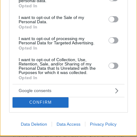
personal data.
ΤΟ ΠΑΣΟΚ ΔΕΝ ΤΕΜΑΧΙΖΕΤΑΙ ΚΑΙ ΑΝΗΚΕΙ ΜΟΝΟ
grant or deny consent to Google and its third-party tags to
Opted In
ΣΕ ΑΥΤΟΥΣ ΠΟΥ ΤΟ ΠΙΣΤΕΨΑΝ ΚΑΙ
use your data for below specified purposes in below Google
ΣΥΝΕΧΙΖΟΥΝ.ΝΟΜΙΖΩ ΟΤΙ ΤΟ ΚΙΝΗΜΑ ΜΑΣ ΕΧΕΙ
consent section.
I want to opt-out of the Sale of my
ΡΙΖΕΣ ΣΤΗΝ ΧΩΡΑ ΕΩΣ ΤΟ ΚΕΝΤΡΟ ΤΗΣ
Personal Data.
Opted In
ΓΗΣ.ΚΑΝΕΝΑΣ ΑΛΗΤΗΣ ΚΑΝΕΝΑΣ ΑΠΑΤΩΝΙΣΚΟΣ
ΚΑΝΕΝΑΣ ΜΙΜΟΣ ΔΕΝ ΜΠΟΡΕΙ ΝΑ ΒΓΑΛΕΙ ΤΟ
I want to opt-out of processing my
ΠΑΣΟΚ ΑΠΟ ΜΕΣΑ ΜΑΣ ΑΚΟΜΗ ΚΑΙ ΕΑΝ ΜΙΜΗΘΕΙ
Personal Data for Targeted Advertising.
Opted In
ΚΑΛΑ ΤΗΝ ΦΩΝΗ ΤΟΥ ΑΝΔΡΕΑ .ΟΣΟΙ ΝΟΜΙΖΟΥΝ
ΟΤΙ ΤΟ ΚΙΝΗΜΑ ΤΟΥ ΤΕΛΙΩΣΕ ΑΣ ΔΟΥΝ ΠΑΝΤΟΥ
I want to opt-out of Collection, Use,
ΣΤΗΝ ΧΩΡΑ ΣΕ ΣΥΝΔΙΚΑΛΙΣΜΟ, ΕΠΙΣΤΗΜΟΝΙΚΕΣ
Retention, Sale, and/or Sharing of my
Personal Data that Is Unrelated with the
ΟΡΓΑΝΩΣΕΙΣ ,ΑΥΤΟΔΙΟΙΚΗΣΗ ΚΑΙ ΟΠΟΥ ΥΠΑΡΧΕΙ
Purposes for which it was collected.
ΧΩΡΟΣ ΑΜΕΣΗΣ ΔΗΜΟΚΡΑΤΙΑΣ.ΤΑ ΚΟΠΡΟΣΚΥΛΑ
Opted In
ΤΑ ΣΒΗΣΑΜΕ.
Google consents
ΑΠΑΝΤΗΣΗ
CONFIRM
ΠΟ-ΡΝΟ-ΓΕ-ΡΟΣ
05.02.2019, 20:13
Το λιγουριαρικο γεροντάκι που έτρεχε πισω απο
την παλακιδα της ΟΑ με τα σάλια και την μασέλα
Data Deletion
Data Access
Privacy Policy
του...το πρότυπο των βαλκανοαφρικανων που