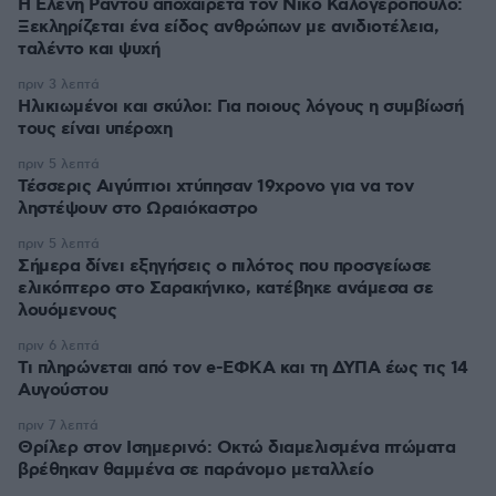
Η Ελένη Ράντου αποχαιρετά τον Νίκο Καλογερόπουλο:
Ξεκληρίζεται ένα είδος ανθρώπων με ανιδιοτέλεια,
ταλέντο και ψυχή
πριν 3 λεπτά
Ηλικιωμένοι και σκύλοι: Για ποιους λόγους η συμβίωσή
τους είναι υπέροχη
πριν 5 λεπτά
Τέσσερις Αιγύπτιοι χτύπησαν 19χρονο για να τον
ληστέψουν στο Ωραιόκαστρο
πριν 5 λεπτά
Σήμερα δίνει εξηγήσεις ο πιλότος που προσγείωσε
ελικόπτερο στο Σαρακήνικο, κατέβηκε ανάμεσα σε
λουόμενους
πριν 6 λεπτά
Τι πληρώνεται από τον e-ΕΦΚΑ και τη ΔΥΠΑ έως τις 14
Αυγούστου
πριν 7 λεπτά
Θρίλερ στον Ισημερινό: Οκτώ διαμελισμένα πτώματα
βρέθηκαν θαμμένα σε παράνομο μεταλλείο