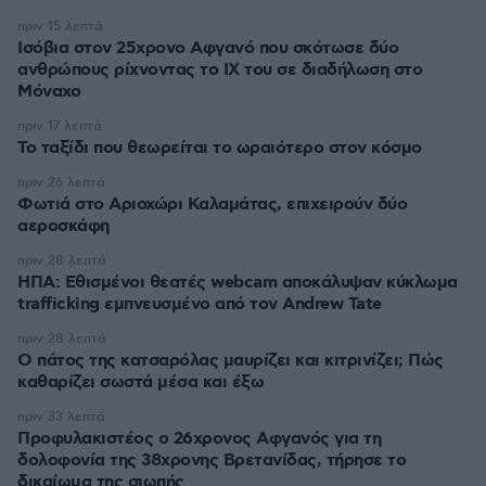
πριν 15 λεπτά
Ισόβια στον 25χρονο Αφγανό που σκότωσε δύο
ανθρώπους ρίχνοντας το ΙΧ του σε διαδήλωση στο
Μόναχο
πριν 17 λεπτά
Το ταξίδι που θεωρείται το ωραιότερο στον κόσμο
πριν 26 λεπτά
Φωτιά στο Αριοχώρι Καλαμάτας, επιχειρούν δύο
αεροσκάφη
πριν 28 λεπτά
ΗΠΑ: Εθισμένοι θεατές webcam αποκάλυψαν κύκλωμα
trafficking εμπνευσμένο από τον Andrew Tate
πριν 28 λεπτά
Ο πάτος της κατσαρόλας μαυρίζει και κιτρινίζει; Πώς
καθαρίζει σωστά μέσα και έξω
πριν 33 λεπτά
Προφυλακιστέος ο 26χρονος Αφγανός για τη
δολοφονία της 38χρονης Βρετανίδας, τήρησε το
δικαίωμα της σιωπής