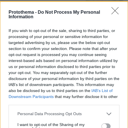
Το εξωτικό φρούτο που καλλιεργείται
μόνο σε ένα ελληνικό νησί
Protothema -
Do Not Process My Personal
Information
5
06.08.2026, 10:57
If you wish to opt-out of the sale, sharing to third parties, or
processing of your personal or sensitive information for
targeted advertising by us, please use the below opt-out
section to confirm your selection. Please note that after your
Τι σημαίνει ρήτρα διαφυγής για την
opt-out request is processed you may continue seeing
ενέργεια: «Ανάσα» 1 δισ. έως το 2028
interest-based ads based on personal information utilized by
για επενδύσεις, τι αλλάζει για τους
us or personal information disclosed to third parties prior to
πολίτες
your opt-out. You may separately opt-out of the further
31
06.08.2026, 12:56
disclosure of your personal information by third parties on the
IAB’s list of downstream participants. This information may
also be disclosed by us to third parties on the
IAB’s List of
Downstream Participants
that may further disclose it to other
third parties.
Please note that this website/app uses one or more Google
Personal Data Processing Opt Outs
Games
services and may gather and store information including but
not limited to your visit or usage behaviour. You may click to
I want to opt-out of the Sharing of my