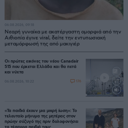
06.08.2026, 09:18
Νεαρή γυναίκα με ακατέργαστη ομορφιά από την
Αιθιοπία έγινε viral, δείτε την εντυπωσιακή
μεταμόρφωσή της από μακιγιέρ
Οι πρώτες εικόνες του νέου Canadair
515 που έρχεται Ελλάδα και θα πετά
και νύχτα
176
06.08.2026, 10:22
Loaded
:
71.95%
«Τα παιδιά έχουν μια μικρή ίωση»: Το
τελευταίο μήνυμα της μητέρας στον
πρώην σύζυγό της πριν δολοφονήσει
τα τέσσερα παιδιά τους