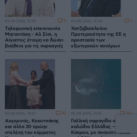
5
1
05.08.2026, 15:54
05.08.2026, 15:30
Τηλεφωνική επικοινωνία
Χατζηβασιλείου:
Μητσοτάκη - Αλ Σίσι, η
Προτεραιότητα της ΕΕ η
Αίγυπτος έτοιμη να δώσει
προστασία των
βοήθεια για τις πυρκαγιές
εξωτερικών συνόρων
47
150
05.08.2026, 14:51
05.08.2026, 14:41
Αυγερινός, Κοκοτσάκης
Γαλλική σφραγίδα στο
και άλλα 20 πρώην
καλώδιο Ελλάδας –
στελέχη του κόμματος
Κύπρου, με ποσοστό πάνω