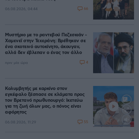
66
06.08.2026, 04:44
Μυστήριο με το ραντεβού Πεζεσκιάν -
Χαμενεϊ στην Τεχεράνη: Βρέθηκαν σε
ένα σκοτεινό αυτοκίνητο, άκουγαν,
αλλά δεν έβλεπαν ο ένας τον άλλο
4
πριν μία ώρα
Κολυμβητής με καρκίνο στον
εγκέφαλο ξέσπασε σε κλάματα προς
τον Βρετανό πρωθυπουργό: Ικετεύω
για τη ζωή όλων μας, ο πόνος είναι
αφόρητος
55
06.08.2026, 11:29
Loaded
:
91.54%