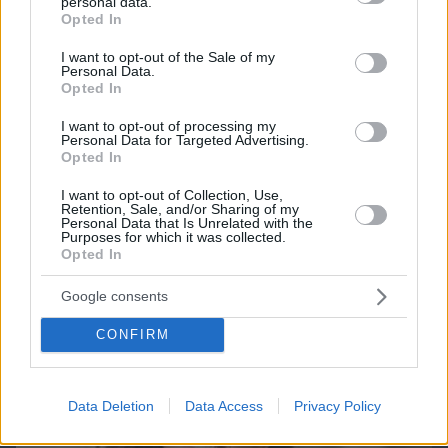
personal data.
grant or deny consent to Google and its third-party tags to
Opted In
use your data for below specified purposes in below Google
consent section.
I want to opt-out of the Sale of my
Personal Data.
Opted In
I want to opt-out of processing my
Northern Heights
Candy Bub
Cut The Rope
Personal Data for Targeted Advertising.
Opted In
I want to opt-out of Collection, Use,
ΔΕΙΤΕ ΟΛΑ ΤΑ GAMES
Retention, Sale, and/or Sharing of my
Personal Data that Is Unrelated with the
Purposes for which it was collected.
Opted In
Best of Network
Google consents
CONFIRM
Data Deletion
Data Access
Privacy Policy