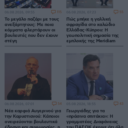
115
55
06.08.2026, 09:55
06.08.2026, 07:23
Το μεγάλο παζάρι με τους
Πώς μπήκε η γαλλική
ανεξάρτητους: Με ποια
σφραγίδα στο καλώδιο
κόμματα φλερτάρουν οι
Ελλάδας-Κύπρου: Η
βουλευτές που δεν έχουν
γεωπολιτική σημασία της
στέγη
εμπλοκής της Meridiam
54
43
06.08.2026, 07:01
05.08.2026, 18:55
Νέα καρφιά Αυγερινού για
Γεωργιάδης για τα
την Καρυστιανού: Kάποιοι
«πράσινα σπιτάκια»: Η
ονειρεύονται βουλευτικά
γραμματέας Διαφάνειας
έδρανα και συνωμοσίες, η
του ΠΑΣΟΚ έκρινε ότι όλα