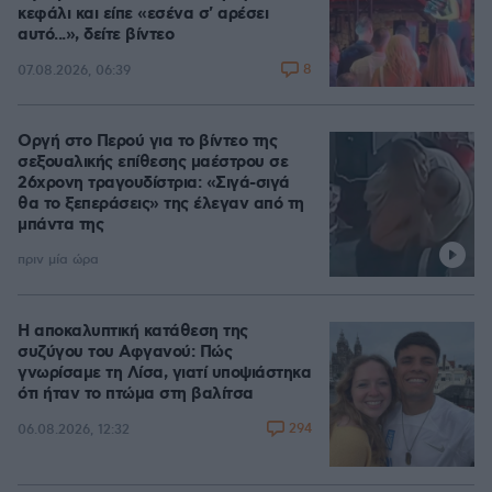
κεφάλι και είπε «εσένα σ' αρέσει
αυτό...», δείτε βίντεο
8
07.08.2026, 06:39
Οργή στο Περού για το βίντεο της
σεξουαλικής επίθεσης μαέστρου σε
26χρονη τραγουδίστρια: «Σιγά-σιγά
θα το ξεπεράσεις» της έλεγαν από τη
μπάντα της
πριν μία ώρα
Η αποκαλυπτική κατάθεση της
συζύγου του Αφγανού: Πώς
γνωρίσαμε τη Λίσα, γιατί υποψιάστηκα
ότι ήταν το πτώμα στη βαλίτσα
294
06.08.2026, 12:32