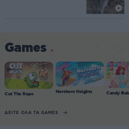
Games
Northern Heights
Candy Bub
Cut The Rope
ΔΕΙΤΕ ΟΛΑ ΤΑ GAMES