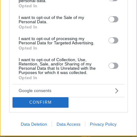
personal data.
grant or deny consent to Google and its third-party tags to
Opted In
use your data for below specified purposes in below Google
06.08.2026, 08:01
consent section.
Τα φρούτα που επιλέγουν 4 ενδοκρινολόγοι για
I want to opt-out of the Sale of my
Personal Data.
καλύτερο έλεγχο του σακχάρου – Το ένα μειώνει
Opted In
το λίπος στην κοιλιά
I want to opt-out of processing my
Personal Data for Targeted Advertising.
Opted In
I want to opt-out of Collection, Use,
Retention, Sale, and/or Sharing of my
Personal Data that Is Unrelated with the
Purposes for which it was collected.
Opted In
Google consents
CONFIRM
Data Deletion
Data Access
Privacy Policy