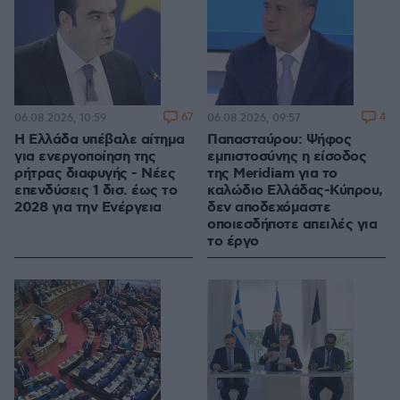
67
4
06.08.2026, 10:59
06.08.2026, 09:57
Η Ελλάδα υπέβαλε αίτημα
Παπασταύρου: Ψήφος
για ενεργοποίηση της
εμπιστοσύνης η είσοδος
ρήτρας διαφυγής - Νέες
της Meridiam για το
επενδύσεις 1 δισ. έως το
καλώδιο Ελλάδας-Κύπρου,
2028 για την Ενέργεια
δεν αποδεχόμαστε
οποιεσδήποτε απειλές για
το έργο