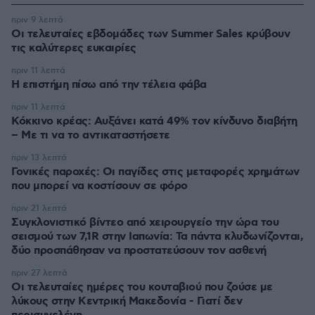
πριν 9 λεπτά
Οι τελευταίες εβδομάδες των Summer Sales κρύβουν
τις καλύτερες ευκαιρίες
πριν 11 λεπτά
Η επιστήμη πίσω από την τέλεια φάβα
πριν 11 λεπτά
Κόκκινο κρέας: Αυξάνει κατά 49% τον κίνδυνο διαβήτη
– Με τι να το αντικαταστήσετε
πριν 13 λεπτά
Γονικές παροχές: Οι παγίδες στις μεταφορές χρημάτων
που μπορεί να κοστίσουν σε φόρο
πριν 21 λεπτά
Συγκλονιστικό βίντεο από χειρουργείο την ώρα του
σεισμού των 7,1R στην Ιαπωνία: Τα πάντα κλυδωνίζονται,
δύο προσπάθησαν να προστατεύσουν τον ασθενή
πριν 27 λεπτά
Οι τελευταίες ημέρες του κουταβιού που ζούσε με
λύκους στην Κεντρική Μακεδονία - Γιατί δεν