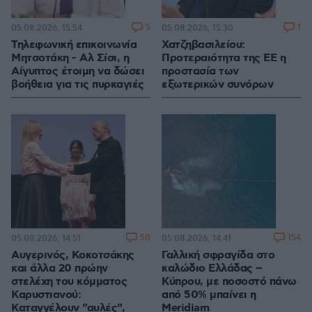
5
1
05.08.2026, 15:54
05.08.2026, 15:30
Τηλεφωνική επικοινωνία
Χατζηβασιλείου:
Μητσοτάκη - Αλ Σίσι, η
Προτεραιότητα της ΕΕ η
Αίγυπτος έτοιμη να δώσει
προστασία των
βοήθεια για τις πυρκαγιές
εξωτερικών συνόρων
50
154
05.08.2026, 14:51
05.08.2026, 14:41
Αυγερινός, Κοκοτσάκης
Γαλλική σφραγίδα στο
και άλλα 20 πρώην
καλώδιο Ελλάδας –
στελέχη του κόμματος
Κύπρου, με ποσοστό πάνω
Καρυστιανού:
από 50% μπαίνει η
Καταγγέλουν "αυλές",
Meridiam