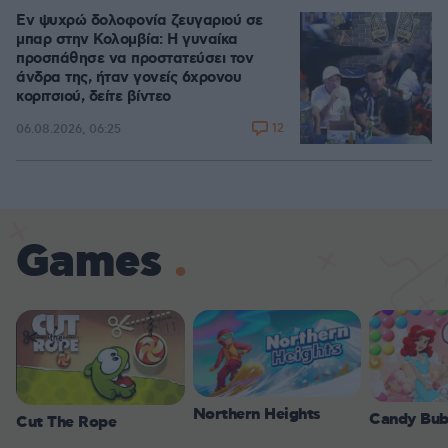
Εν ψυχρώ δολοφονία ζευγαριού σε
μπαρ στην Κολομβία: Η γυναίκα
προσπάθησε να προστατεύσει τον
άνδρα της, ήταν γονείς 6χρονου
κοριτσιού, δείτε βίντεο
12
06.08.2026, 06:25
Games
Northern Heights
Candy Bub
Cut The Rope