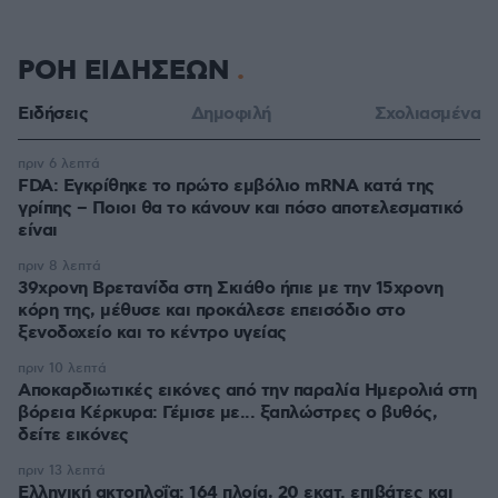
ΡΟΗ ΕΙΔΗΣΕΩΝ
Ειδήσεις
Δημοφιλή
Σχολιασμένα
πριν 6 λεπτά
FDA: Εγκρίθηκε το πρώτο εμβόλιο mRNA κατά της
γρίπης – Ποιοι θα το κάνουν και πόσο αποτελεσματικό
είναι
πριν 8 λεπτά
39χρονη Βρετανίδα στη Σκιάθο ήπιε με την 15χρονη
κόρη της, μέθυσε και προκάλεσε επεισόδιο στο
ξενοδοχείο και το κέντρο υγείας
πριν 10 λεπτά
Αποκαρδιωτικές εικόνες από την παραλία Ημερολιά στη
βόρεια Κέρκυρα: Γέμισε με... ξαπλώστρες ο βυθός,
δείτε εικόνες
πριν 13 λεπτά
Ελληνική ακτοπλοΐα: 164 πλοία, 20 εκατ. επιβάτες και