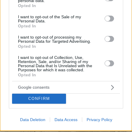
personal data.
grant or deny consent to Google and its third-party tags to
ηρωίνης, συνελήφθη 46χρονη στη Θεσσαλονίκη
Opted In
use your data for below specified purposes in below Google
consent section.
I want to opt-out of the Sale of my
Personal Data.
ΔΕΙΤΕ ΟΛΕΣ ΤΙΣ ΕΙΔΗΣΕΙΣ
Opted In
I want to opt-out of processing my
Personal Data for Targeted Advertising.
Opted In
ΤΑ ΠΙΟ ΔΗΜΟΦΙΛΗ
I want to opt-out of Collection, Use,
Retention, Sale, and/or Sharing of my
Personal Data that Is Unrelated with the
Purposes for which it was collected.
Opted In
Google consents
CONFIRM
Data Deletion
Data Access
Privacy Policy