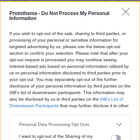
χρηματοδοτικό κενό άνω των €5 δισ.
Protothema -
Do Not Process My Personal
πριν 22 λεπτά
Information
Από την αιμορραγία μέχρι τη δηλητηρίαση: Τι πρέπει να
κάνετε άμεσα για να βοηθήσετε τη γάτα σας
If you wish to opt-out of the sale, sharing to third parties, or
πριν 29 λεπτά
processing of your personal or sensitive information for
Το μητρικό γάλα περιέχει πάνω από 1.500 βιοδραστικά
targeted advertising by us, please use the below opt-out
συστατικά – Πώς προστατεύουν το βρέφος
section to confirm your selection. Please note that after your
opt-out request is processed you may continue seeing
πριν 32 λεπτά
Του Σωτήρος μυρίζει τηγανητό ψάρι και γλυκαίνουν τα
interest-based ads based on personal information utilized by
πρώτα σταφύλια. Τι λέει η παράδοση
us or personal information disclosed to third parties prior to
your opt-out. You may separately opt-out of the further
πριν 32 λεπτά
disclosure of your personal information by third parties on the
Τα fragrance mist που φοράω ξανά και ξανά κατά τη
IAB’s list of downstream participants. This information may
διάρκεια του καλοκαιριού
also be disclosed by us to third parties on the
IAB’s List of
πριν 33 λεπτά
Downstream Participants
that may further disclose it to other
Κολυμβητής με καρκίνο στον εγκέφαλο ξέσπασε σε
third parties.
κλάματα προς τον Βρετανό πρωθυπουργό: Ικετεύω για
τη ζωή όλων μας, ο πόνος είναι αφόρητος
Please note that this website/app uses one or more Google
Personal Data Processing Opt Outs
services and may gather and store information including but
πριν 34 λεπτά
not limited to your visit or usage behaviour. You may click to
I want to opt-out of the Sharing of my
Δείτε βίντεο: Το πλυντήριο έκρυβε... σχεδόν ένα κιλό