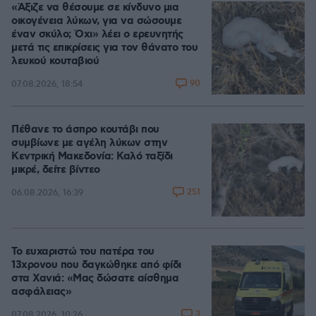
«Άξιζε να θέσουμε σε κίνδυνο μια
οικογένεια λύκων, για να σώσουμε
έναν σκύλο; Όχι» λέει ο ερευνητής
μετά τις επικρίσεις για τον θάνατο του
λευκού κουταβιού
90
07.08.2026, 18:54
Πέθανε το άσπρο κουτάβι που
συμβίωνε με αγέλη λύκων στην
Κεντρική Μακεδονία: Καλό ταξίδι
μικρέ, δείτε βίντεο
251
06.08.2026, 16:39
Το ευχαριστώ του πατέρα του
13χρονου που δαγκώθηκε από φίδι
στα Χανιά: «Μας δώσατε αίσθημα
ασφάλειας»
3
07.08.2026, 10:26