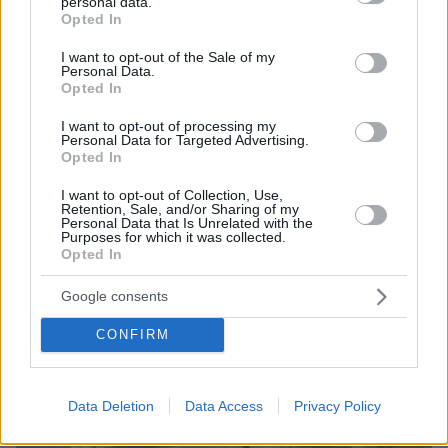
personal data.
grant or deny consent to Google and its third-party tags to
Opted In
use your data for below specified purposes in below Google
consent section.
I want to opt-out of the Sale of my
Personal Data.
07.08.2026, 18:22
Opted In
«Πόσα θέλεις για το κορίτσι;»: Τουρίστας στην
Κρήτη ζητά... τιμή για να ασελγήσει σε ανήλικη, τι
I want to opt-out of processing my
καταγγέλλει ο ιδιοκτήτης επιχείρησης
Personal Data for Targeted Advertising.
Opted In
I want to opt-out of Collection, Use,
Retention, Sale, and/or Sharing of my
Personal Data that Is Unrelated with the
Purposes for which it was collected.
Opted In
Google consents
CONFIRM
Data Deletion
Data Access
Privacy Policy