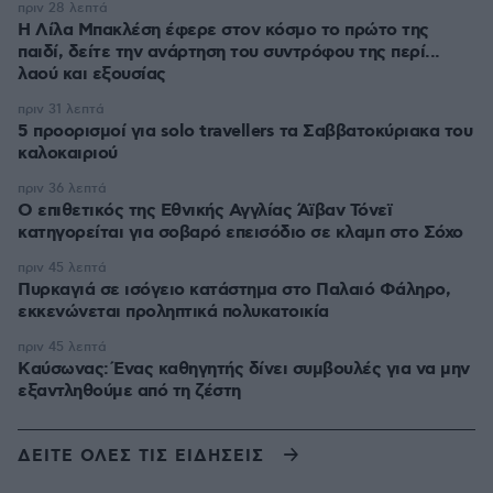
πριν 28 λεπτά
Η Λίλα Μπακλέση έφερε στον κόσμο το πρώτο της
παιδί, δείτε την ανάρτηση του συντρόφου της περί...
λαού και εξουσίας
πριν 31 λεπτά
5 προορισμοί για solo travellers τα Σαββατοκύριακα του
καλοκαιριού
πριν 36 λεπτά
Ο επιθετικός της Εθνικής Αγγλίας Άϊβαν Τόνεϊ
κατηγορείται για σοβαρό επεισόδιο σε κλαμπ στο Σόχο
πριν 45 λεπτά
Πυρκαγιά σε ισόγειο κατάστημα στο Παλαιό Φάληρο,
εκκενώνεται προληπτικά πολυκατοικία
πριν 45 λεπτά
Kαύσωνας: Ένας καθηγητής δίνει συμβουλές για να μην
εξαντληθούμε από τη ζέστη
ΔΕΙΤΕ ΟΛΕΣ ΤΙΣ ΕΙΔΗΣΕΙΣ