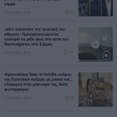
κόμμα
38
07.08.2026, 19:33
«Κάτι απέσπασε την προσοχή του
οδηγού»: Πραγματογνώμονας
επιχειρεί να ρίξει φως στα αίτια του
δυστυχήματος στις Σέρρες
105
07.08.2026, 18:54
Loaded
:
100.00%
Φραντσέσκα Τόκα: Η Ιταλίδα «νύφη»
της Eurovision ποζάρει με μπικίνι και...
ολόγυμνη στην μπανιέρα της, δείτε
φωτογραφίες
24
07.08.2026, 20:57