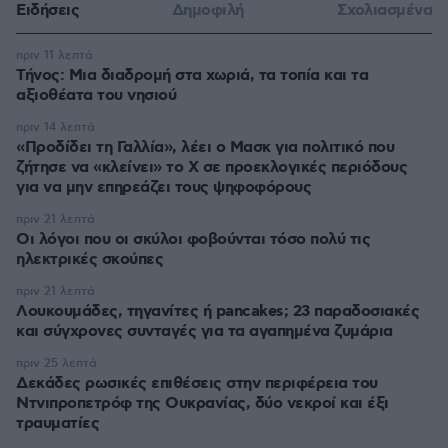
Ειδήσεις
Δημοφιλή
Σχολιασμένα
πριν 11 λεπτά
Τήνος: Μια διαδρομή στα χωριά, τα τοπία και τα
αξιοθέατα του νησιού
πριν 14 λεπτά
«Προδίδει τη Γαλλία», λέει ο Μασκ για πολιτικό που
ζήτησε να «κλείνει» το X σε προεκλογικές περιόδους
για να μην επηρεάζει τους ψηφοφόρους
πριν 21 λεπτά
Οι λόγοι που οι σκύλοι φοβούνται τόσο πολύ τις
ηλεκτρικές σκούπες
πριν 21 λεπτά
Λουκουμάδες, τηγανίτες ή pancakes; 23 παραδοσιακές
και σύγχρονες συνταγές για τα αγαπημένα ζυμάρια
πριν 25 λεπτά
Δεκάδες ρωσικές επιθέσεις στην περιφέρεια του
Ντνιπροπετρόφ της Ουκρανίας, δύο νεκροί και έξι
τραυματίες