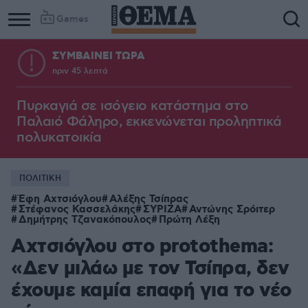
Games
ΣΥΜΒΑΙΝΕΙ ΤΩΡΑ
πριν 45 λεπτά
Πυρκαγιά σε ισόγειο κατάστημα στο
Παλαιό Φάληρο, εκκενώνεται προληπτικά
πολυκατοικία
ΠΟΛΙΤΙΚΗ
Έφη Αχτσιόγλου
Αλέξης Τσίπρας
Στέφανος Κασσελάκης
ΣΥΡΙΖΑ
Αντώνης Σρόιτερ
Δημήτρης Τζανακόπουλος
Πρώτη Λέξη
Αχτσιόγλου στο protothema:
«Δεν μιλάω με τον Τσίπρα, δεν
έχουμε καμία επαφή για το νέο