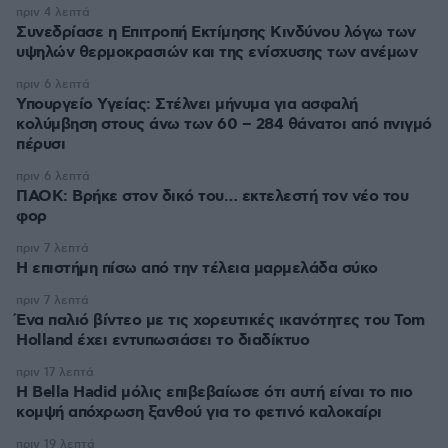
πριν 4 λεπτά
Συνεδρίασε η Επιτροπή Εκτίμησης Κινδύνου λόγω των
υψηλών θερμοκρασιών και της ενίσχυσης των ανέμων
πριν 6 λεπτά
Υπουργείο Υγείας: Στέλνει μήνυμα για ασφαλή
κολύμβηση στους άνω των 60 – 284 θάνατοι από πνιγμό
πέρυσι
πριν 6 λεπτά
ΠΑΟΚ: Βρήκε στον δικό του… εκτελεστή τον νέο του
φορ
πριν 7 λεπτά
Η επιστήμη πίσω από την τέλεια μαρμελάδα σύκο
πριν 7 λεπτά
Ένα παλιό βίντεο με τις χορευτικές ικανότητες του Tom
Holland έχει εντυπωσιάσει το διαδίκτυο
πριν 17 λεπτά
Η Bella Hadid μόλις επιβεβαίωσε ότι αυτή είναι το πιο
κομψή απόχρωση ξανθού για το φετινό καλοκαίρι
πριν 19 λεπτά