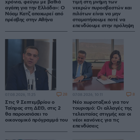
χρόνια, φεύγω με βαθιά
τιμή στη μνήμη των
αγάπη για την Ελλάδα»: Ο
νεκρών πυροσβεστών και
Νόαμ Κατζ αποχωρεί από
πιλότων είναι να μην
πρέσβης στην Αθήνα
σταματήσουμε ποτέ να
επενδύουμε στην πρόληψη
28
8
07.08.2026, 11:25
07.08.2026, 10:11
Στις 9 Σεπτεμβρίου ο
Νέο χωροταξικό για τον
Τσίπρας στη ΔΕΘ, στις 2
τουρισμό: Οι αλλαγές της
θα παρουσιάσει το
τελευταίας στιγμής και οι
οικονομικό πρόγραμμά του
νέοι κανόνες για τις
επενδύσεις