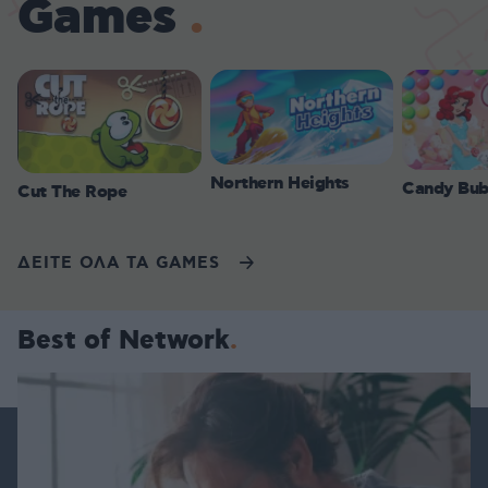
Games
Northern Heights
Candy Bub
Cut The Rope
ΔΕΙΤΕ ΟΛΑ ΤΑ GAMES
Best of Network