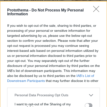
βίαζε γυναίκες, η αστυνομία τον είχε
συλλάβει και τον άφησε ελεύθερο
Protothema -
Do Not Process My Personal
Information
69
07.08.2026, 22:54
If you wish to opt-out of the sale, sharing to third parties, or
processing of your personal or sensitive information for
targeted advertising by us, please use the below opt-out
Η φωτογραφία του Τσιτσιπά αγκαλιά
με τη σύντροφό του στην Ελβετία και
section to confirm your selection. Please note that after your
η βραδινή έξοδός τους για φαγητό
opt-out request is processed you may continue seeing
interest-based ads based on personal information utilized by
43
08.08.2026, 09:14
us or personal information disclosed to third parties prior to
your opt-out. You may separately opt-out of the further
disclosure of your personal information by third parties on the
IAB’s list of downstream participants. This information may
also be disclosed by us to third parties on the
IAB’s List of
Χωροταξικό για τον τουρισμό: Οι νέοι
Downstream Participants
that may further disclose it to other
κανόνες για επενδύσεις, Airbnb και
third parties.
εκτός σχεδίου δόμηση
Please note that this website/app uses one or more Google
14
08.08.2026, 08:10
Personal Data Processing Opt Outs
services and may gather and store information including but
not limited to your visit or usage behaviour. You may click to
I want to opt-out of the Sharing of my