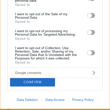
personal data.
grant or deny consent to Google and its third-party tags to
Opted In
use your data for below specified purposes in below Google
Δικηγόρος 46χρονης κατηγορουμένης
consent section.
I want to opt-out of the Sale of my
για Marfin: Δεν είναι η εντολέας μου
Personal Data.
στις φωτογραφίες, είχε εξεταστεί και
Opted In
το 2022
I want to opt-out of processing my
26
08.08.2026, 09:09
Personal Data for Targeted Advertising.
Opted In
I want to opt-out of Collection, Use,
Retention, Sale, and/or Sharing of my
Ο Οδυσσέας ταξίδευε με πλοίο των
Personal Data that Is Unrelated with the
Purposes for which it was collected.
Βίκινγκς; Η επιλογή του Νόλαν και η
Opted In
αληθινή μυκηναϊκή ναυπηγική
3
08.08.2026, 10:27
Google consents
CONFIRM
Data Deletion
Data Access
Privacy Policy