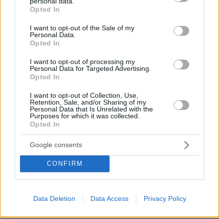
Σχετικά Άρθρα
personal data.
grant or deny consent to Google and its third-party tags to
Opted In
use your data for below specified purposes in below Google
consent section.
I want to opt-out of the Sale of my
Personal Data.
Opted In
I want to opt-out of processing my
Personal Data for Targeted Advertising.
Opted In
I want to opt-out of Collection, Use,
Retention, Sale, and/or Sharing of my
Personal Data that Is Unrelated with the
Purposes for which it was collected.
Opted In
Google consents
CONFIRM
Data Deletion
Data Access
Privacy Policy