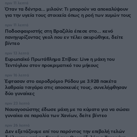
πριν 11 λεπτά
Όταν τα δέντρα... μιλούν: Τι μπορούν να αποκαλύψουν
για την υγεία τους στοιχεία όπως η ροή των χυμών τους
πριν 11 λεπτά
Ποδοσφαιριστής στη Βραζιλία έπεσε στο... κενό
πανηγυρίζοντας γκολ που εν τέλει ακυρώθηκε, δείτε
βίντεο
πριν 13 λεπτά
Ευρωπαϊκό Πρωτάθλημα Στίβου: Live η μάχη του
Τεντόγλου στον προκριματικό του μήκους
πριν 16 λεπτά
Έφτασαν στο αεροδρόμιο Ρόδου με 3.928 πακέτα
λαθραία τσιγάρα στις αποσκευές τους, συνελήφθησαν
δύο γυναίκες
πριν 23 λεπτά
Ναυαγοσώστης έδωσε μάχη με τα κύματα για να σώσει
γυναίκα σε παραλία των Χανίων, δείτε βίντεο
πριν 26 λεπτά
Δεν εξετάζουμε επί του παρόντος την επιβολή τελών