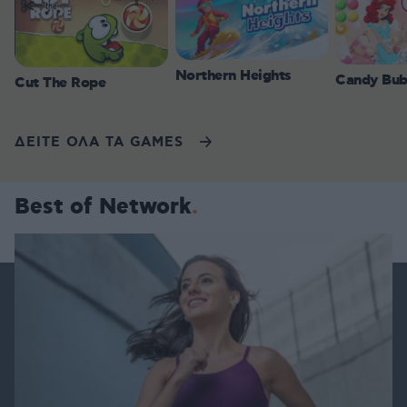
Northern Heights
Candy Bub
Cut The Rope
ΔΕΙΤΕ ΟΛΑ ΤΑ GAMES
Best of Network