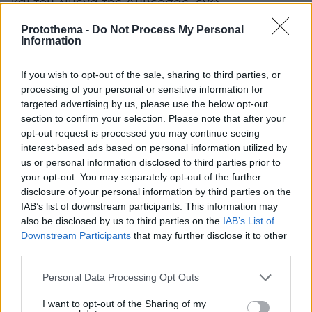
και του λιμένα της Αμβέρσας, ενώ
προηγήθηκαν νέες παραγγελίες και συμφωνίες
Protothema -
Do Not Process My Personal
στα Ναυπηγεία Σκαραμαγκά και στα ναυπηγεία
Information
της ONEX. Όπως τόνισε, το αυξανόμενο
επενδυτικό ενδιαφέρον για τα ελληνικά
If you wish to opt-out of the sale, sharing to third parties, or
processing of your personal or sensitive information for
ναυπηγεία, τα λιμάνια και τις θαλάσσιες
targeted advertising by us, please use the below opt-out
υποδομές, δημιουργεί νέες αναπτυξιακές
section to confirm your selection. Please note that after your
προοπτικές για τη χώρα και περισσότερες
opt-out request is processed you may continue seeing
ευκαιρίες για τη νέα γενιά.
interest-based ads based on personal information utilized by
us or personal information disclosed to third parties prior to
your opt-out. You may separately opt-out of the further
disclosure of your personal information by third parties on the
protothema.gr στο Google News
Ακολουθήστε το
IAB’s list of downstream participants. This information may
και μάθετε πρώτοι όλες τις ειδήσεις
also be disclosed by us to third parties on the
IAB’s List of
Downstream Participants
that may further disclose it to other
Ειδήσεις
Δείτε όλες τις τελευταίες
από την Ελλάδα
third parties.
και τον Κόσμο, τη στιγμή που συμβαίνουν, στο
Please note that this website/app uses one or more Google
Protothema.gr
Personal Data Processing Opt Outs
services and may gather and store information including but
not limited to your visit or usage behaviour. You may click to
I want to opt-out of the Sharing of my