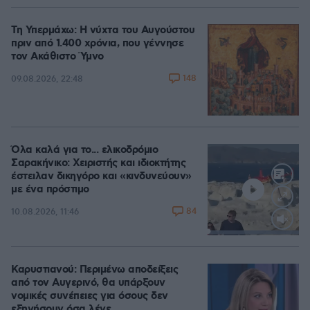
Τη Υπερμάχω: Η νύχτα του Αυγούστου
πριν από 1.400 χρόνια, που γέννησε
τον Ακάθιστο Ύμνο
148
09.08.2026, 22:48
Όλα καλά για το... ελικοδρόμιο
Σαρακήνικο: Χειριστής και ιδιοκτήτης
έστειλαν δικηγόρο και «κινδυνεύουν»
με ένα πρόστιμο
84
10.08.2026, 11:46
Loaded
:
100.00%
Καρυστιανού: Περιμένω αποδείξεις
από τον Αυγερινό, θα υπάρξουν
νομικές συνέπειες για όσους δεν
εξηγήσουν όσα λένε