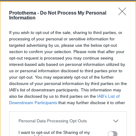
ΡΟΗ ΕΙΔΗΣΕΩΝ
Protothema -
Do Not Process My Personal
Information
Ειδήσεις
Δημοφιλή
Σχολιασμένα
If you wish to opt-out of the sale, sharing to third parties, or
πριν 13 λεπτά
Χατζηδάκης για Ράμφο: Η πνευματική παρακαταθήκη
processing of your personal or sensitive information for
του θα μείνει πάντα ζωντανή
targeted advertising by us, please use the below opt-out
section to confirm your selection. Please note that after your
πριν 15 λεπτά
opt-out request is processed you may continue seeing
Ο Λευτέρης Πανταζής και η Κόνι Μεταξά
interest-based ads based on personal information utilized by
φωτογραφίζονται αγκαλιά με φόντο το ηλιοβασίλεμα
us or personal information disclosed to third parties prior to
πριν 16 λεπτά
your opt-out. You may separately opt-out of the further
Η ζωή που κυλά γαλήνια στα καλά ξενοδοχεία που
disclosure of your personal information by third parties on the
βρίσκονται σε λίμνες
IAB’s list of downstream participants. This information may
also be disclosed by us to third parties on the
IAB’s List of
πριν 20 λεπτά
Downstream Participants
that may further disclose it to other
Wanderlove: Γινόμαστε όντως πιο ελκυστικοί το
third parties.
καλοκαίρι;
Please note that this website/app uses one or more Google
πριν 20 λεπτά
Personal Data Processing Opt Outs
Πώς να κερδίσετε την εμπιστοσύνη μιας πρώην
services and may gather and store information including but
αδέσποτης γάτας
not limited to your visit or usage behaviour. You may click to
I want to opt-out of the Sharing of my