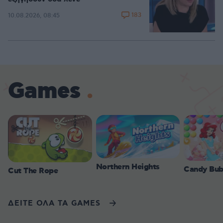
183
10.08.2026, 08:45
Games
Northern Heights
Candy Bub
Cut The Rope
ΔΕΙΤΕ ΟΛΑ ΤΑ GAMES