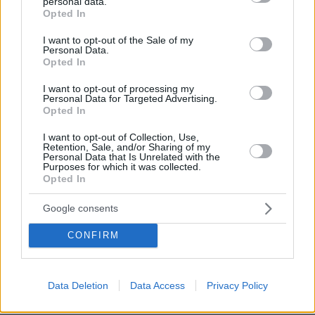
personal data.
grant or deny consent to Google and its third-party tags to
Opted In
πριν 20 λεπτά
use your data for below specified purposes in below Google
Παπαπαρασκευάς: Η ιστορία πίσω από την πιο διάσημη
consent section.
I want to opt-out of the Sale of my
καριόκα της Βόρειας Ελλάδας
Personal Data.
Opted In
πριν 22 λεπτά
Πώς τα data centers έγιναν νέο πεδίο πολιτικής
I want to opt-out of processing my
σύγκρουσης στις ΗΠΑ - Η απρόσμενη συμμαχία δεξιάς
Personal Data for Targeted Advertising.
και αριστεράς απέναντι στην AI
Opted In
πριν 30 λεπτά
I want to opt-out of Collection, Use,
Πόσο κακό κάνουν οι σαγιονάρες στα πόδια; Η
Retention, Sale, and/or Sharing of my
απάντηση μιας ποδίατρου
Personal Data that Is Unrelated with the
Purposes for which it was collected.
Opted In
πριν 38 λεπτά
«Πίστευα ότι στα 40 η ζωή μου θα έχει μπει σε τάξη.
Δεν έχει και δεν πειράζει»
Google consents
πριν 38 λεπτά
CONFIRM
Η ανάρτηση της Μαρίας Κίτσου για τα γενέθλιά της και
το «ευχαριστώ» στους συνεργάτες της
Data Deletion
Data Access
Privacy Policy
ΔΕΙΤΕ ΟΛΕΣ ΤΙΣ ΕΙΔΗΣΕΙΣ