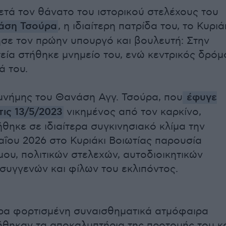
μετά τον θάνατο του ιστορικού στελέχους του
άση Τσούρα
, η ιδιαίτερη πατρίδα του, το Κυριά
μησε τον πρώην υπουργό και βουλευτή: Στην
τεία στήθηκε μνημείο του, ενώ κεντρικός δρόμ
ά του.
νήμης του Θανάση Αγγ. Τσούρα, που
έφυγε
τις 13/5/2023
νικημένος από τον καρκίνο,
θηκε σε ιδιαίτερα συγκινησιακό κλίμα την
αΐου 2026 στο Κυριάκι Βοιωτίας παρουσία
ου, πολιτικών στελεχών, αυτοδιοικητικών
συγγενών και φίλων του εκλιπόντος.
τερα φορτισμένη συναισθηματικά ατμόφαιρα
θηκαν τα αποκαλυπτήρια της προτομής του κ