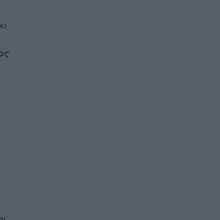
κι
ος
αι