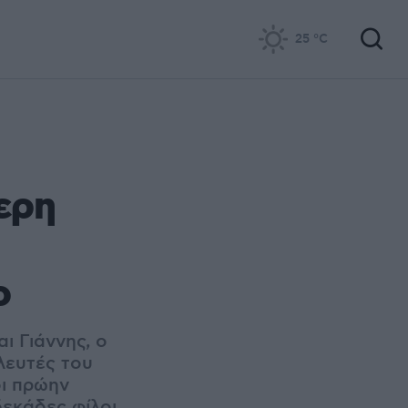
25
°C
ερη
ο
ι Γιάννης, ο
λευτές του
ι πρώην
δεκάδες φίλοι