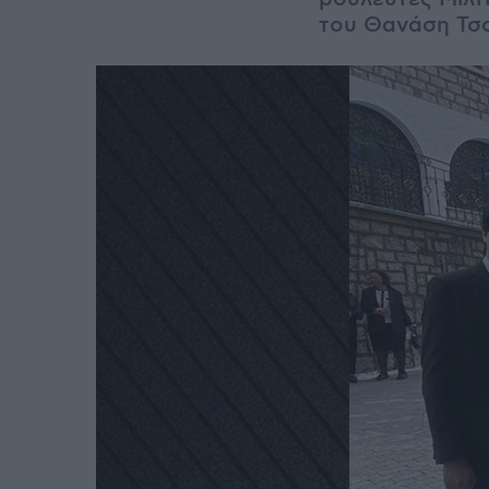
του Θανάση Τσ