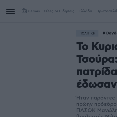
Games
Όλες οι Ειδήσεις
Ελλάδα
Πρωτοσέλι
Θανά
ΠΟΛΙΤΙΚΗ
Το Κυρι
Τσούρα:
πατρίδα
έδωσαν 
Ήταν παρόντες η
πρώην πρόεδρος
ΠΑΣΟΚ Μανώλης
βουλευτές Μιλτ