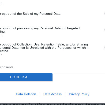
 βουλευτές, όπως ο Πρόεδρος της Βουλής
In
κλαμάνης, ο Κώστας Γείτονας, ο Μιλτιάδης
και ο Λάζαρος Λωτίδης.
o opt-out of the Sale of my Personal Data.
In
to opt-out of processing my Personal Data for Targeted
ing.
κινητικές ήταν οι ομιλίες του πρώην υπουργού
In
ίλου του Θανάση Τσούρα, Μιλτιάδη
o opt-out of Collection, Use, Retention, Sale, and/or Sharing
 καθώς και της συζύγου του εκλιπόντος,
ersonal Data that Is Unrelated with the Purposes for which it
lected.
ποίοι αναφέρθηκαν με ιδιαίτερη συγκίνηση στο
In
 αναδεικνύοντας την ακτινοβολούσα
ά του, τον αδαμάντινο χαρακτήρα του και την
consents
ευρά ενός πολιτικού με μακρά και ουσιαστική
CONFIRM
Λεβαδέων Δημήτρης Καραμάνης και ο
Data Deletion
Data Access
Privacy Policy
 Κοινότητας Κυριακίου Γιάννης Φόρτωσης