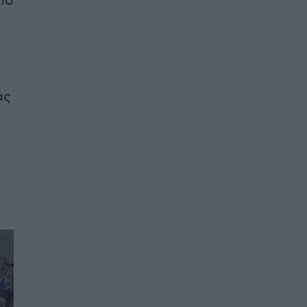
πό
άς