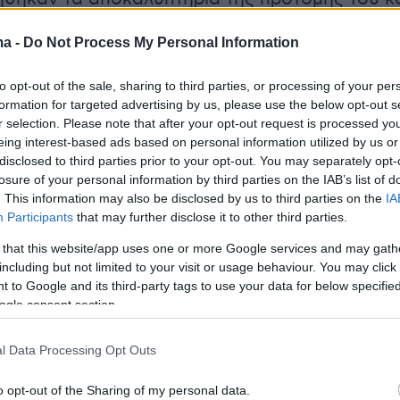
ία δρόμου αποδίδοντας φόρο τιμής σε έναν
ma -
Do Not Process My Personal Information
τίμησε τόσο τον τόπο καταγωγής του όσο και
ζωή της χώρας.
to opt-out of the sale, sharing to third parties, or processing of your per
formation for targeted advertising by us, please use the below opt-out s
η παρευρέθηκαν εκτός από τα μέλη της
r selection. Please note that after your opt-out request is processed y
eing interest-based ads based on personal information utilized by us or
του, ο Μητροπολίτης Θηβών, Λεβαδείας και
disclosed to third parties prior to your opt-out. You may separately opt-
ώργιος, ο Αντιπεριφερειάρχης Βοιωτίας κ.
losure of your personal information by third parties on the IAB’s list of
σιώτης, ο Δήμαρχος Λεβαδέων κ. Δημήτρης
. This information may also be disclosed by us to third parties on the
IA
Participants
that may further disclose it to other third parties.
 Πρόεδρος της Τοπικής Κοινότητας κ. Ιωάννη
θώς και εκπρόσωποι της τοπικής
 that this website/app uses one or more Google services and may gath
including but not limited to your visit or usage behaviour. You may click 
 και της πολιτικής ζωής του τόπου.
 to Google and its third-party tags to use your data for below specifi
ν επίσης οι βουλευτές
Βασίλειος Μουλκιώτης,
ogle consent section.
ας τον Πρόεδρο του ΠΑΣΟΚ Νίκο Ανδρουλάκ
ριστοδουλάκης
, ο Νικόλαος Κτιστάκης, η
l Data Processing Opt Outs
λου. Την εκδήλωση τίμησαν ακόμη πρώην
o opt-out of the Sharing of my personal data.