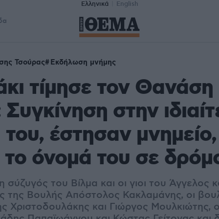
Ελληνικά
English
δα
σης Τσούρας
Εκδήλωση μνήμης
άκι τίμησε τον Θανάση
 Συγκίνηση στην ιδιαίτ
 του, έστησαν μνημείο,
το όνομά του σε δρόμ
 σύζυγός του Βίλμα και οι γιοι του Άγγελος κα
 της Βουλής Απόστολος Κακλαμάνης, οι βου
 Χριστοδουλάκης και Γιώργος Μουλκιώτης, ο
ιάδης Παπαϊωάννου και Κώστας Γείτονας και 