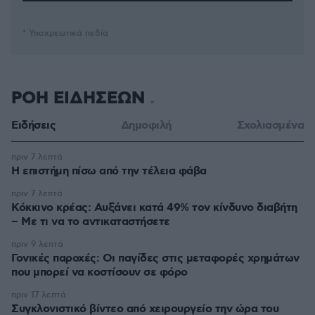
* Υποχρεωτικά πεδία
ΡΟΗ ΕΙΔΗΣΕΩΝ
Ειδήσεις
Δημοφιλή
Σχολιασμένα
πριν 7 λεπτά
Η επιστήμη πίσω από την τέλεια φάβα
πριν 7 λεπτά
Κόκκινο κρέας: Αυξάνει κατά 49% τον κίνδυνο διαβήτη
– Με τι να το αντικαταστήσετε
πριν 9 λεπτά
Γονικές παροχές: Οι παγίδες στις μεταφορές χρημάτων
που μπορεί να κοστίσουν σε φόρο
πριν 17 λεπτά
Συγκλονιστικό βίντεο από χειρουργείο την ώρα του