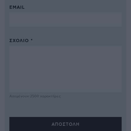
EMAIL
ΣΧΌΛΙΟ *
Απομένουν
2500
χαρακτήρες