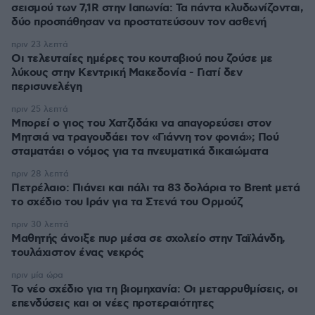
σεισμού των 7,1R στην Ιαπωνία: Τα πάντα κλυδωνίζονται,
δύο προσπάθησαν να προστατεύσουν τον ασθενή
πριν 23 λεπτά
Οι τελευταίες ημέρες του κουταβιού που ζούσε με
λύκους στην Κεντρική Μακεδονία - Γιατί δεν
περισυνελέγη
πριν 25 λεπτά
Μπορεί ο γιος του Χατζιδάκι να απαγορεύσει στον
Μητσιά να τραγουδάει τον «Γιάννη τον φονιά»; Πού
σταματάει ο νόμος για τα πνευματικά δικαιώματα
πριν 28 λεπτά
Πετρέλαιο: Πιάνει και πάλι τα 83 δολάρια το Brent μετά
το σχέδιο του Ιράν για τα Στενά του Ορμούζ
πριν 30 λεπτά
Μαθητής άνοιξε πυρ μέσα σε σχολείο στην Ταϊλάνδη,
τουλάχιστον ένας νεκρός
πριν μία ώρα
Το νέο σχέδιο για τη βιομηχανία: Οι μεταρρυθμίσεις, οι
επενδύσεις και οι νέες προτεραιότητες