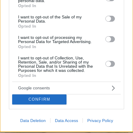
personal data.
grant or deny consent to Google and its third-party tags to
Opted In
use your data for below specified purposes in below Google
consent section.
I want to opt-out of the Sale of my
Personal Data.
Opted In
I want to opt-out of processing my
Personal Data for Targeted Advertising.
Opted In
I want to opt-out of Collection, Use,
Retention, Sale, and/or Sharing of my
Personal Data that Is Unrelated with the
Purposes for which it was collected.
06.08.2026, 23:17
Opted In
Στη ΓΑΔΑ κρατείται η 46χρονη που κατηγορείται
για την επίθεση στη Marfin, δείτε βίντεο και
Google consents
φωτογραφίες
CONFIRM
Data Deletion
Data Access
Privacy Policy