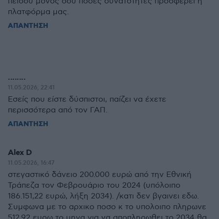
πείσου μόνος σου πόσες δυνατότητες προσφέρει η
πλατφόρμα μας.
ΑΠΑΝΤΗΣΗ
........
11.05.2026, 22:41
Εσείς που είστε δύσπιστοι, παίζει να έχετε
περισσότερα από τον ΓΑΠ.
ΑΠΑΝΤΗΣΗ
Alex D
11.05.2026, 16:47
στεγαστικό δάνειο 200.000 ευρώ από την Εθνική
Τράπεζα τον Φεβρουάριο του 2024 (υπόλοιπο
186.151,22 ευρώ, λήξη 2034). /κατι δεν βγαινει εδω.
Συμφωνα με το αρχικο ποσο κ το υπολοιπο πληρωνε
512,92 ευρω το μηνα για να αποπληρωθει το 2034 θα