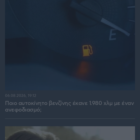
06.08.2026, 19:12
Ποιο αυτοκίνητο βενζίνης έκανε 1.980 χλμ με έναν
ανεφοδιασμό;