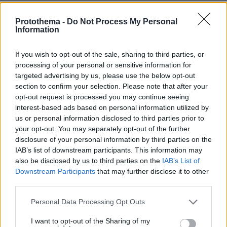
πριν μία ώρα
«Δεν το πιστεύουμε», λένε οι Αμερικανοί που
Protothema -
Do Not Process My Personal
υιοθέτησαν τον Αφγανό στη Λέσβο - Η αρχική εκδοχή
Information
για το φονικό στην Κυψέλη και η σιωπή στην απολογία
If you wish to opt-out of the sale, sharing to third parties, or
processing of your personal or sensitive information for
ΔΕΙΤΕ ΟΛΕΣ ΤΙΣ ΕΙΔΗΣΕΙΣ
targeted advertising by us, please use the below opt-out
section to confirm your selection. Please note that after your
opt-out request is processed you may continue seeing
interest-based ads based on personal information utilized by
ΤΑ ΠΙΟ ΔΗΜΟΦΙΛΗ
us or personal information disclosed to third parties prior to
your opt-out. You may separately opt-out of the further
disclosure of your personal information by third parties on the
IAB’s list of downstream participants. This information may
also be disclosed by us to third parties on the
IAB’s List of
Downstream Participants
that may further disclose it to other
third parties.
Please note that this website/app uses one or more Google
Personal Data Processing Opt Outs
services and may gather and store information including but
not limited to your visit or usage behaviour. You may click to
I want to opt-out of the Sharing of my