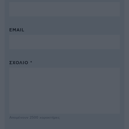
EMAIL
ΣΧΌΛΙΟ *
Απομένουν
2500
χαρακτήρες