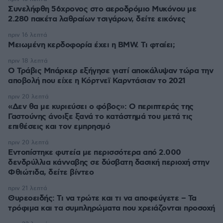
Συνελήφθη 56χρονος στο αεροδρόμιο Μυκόνου με
2.280 πακέτα λαθραίων τσιγάρων, δείτε εικόνες
πριν 16 λεπτά
Μειωμένη κερδοφορία έχει η BMW. Τι φταίει;
πριν 18 λεπτά
O Τράβις Μπάρκερ εξήγησε γιατί αποκάλυψαν τώρα την
αποβολή που είχε η Κόρτνεϊ Καρντάσιαν το 2021
πριν 20 λεπτά
«Δεν θα με κυριεύσει ο φόβος»: Ο περιπτεράς της
Γαστούνης άνοιξε ξανά το κατάστημά του μετά τις
επιθέσεις και τον εμπρησμό
πριν 20 λεπτά
Εντοπίστηκε φυτεία με περισσότερα από 2.000
δενδρύλλια κάνναβης σε δύσβατη δασική περιοχή στην
Φθιώτιδα, δείτε βίντεο
πριν 21 λεπτά
Θυρεοειδής: Τι να τρώτε και τι να αποφεύγετε – Τα
τρόφιμα και τα συμπληρώματα που χρειάζονται προσοχή