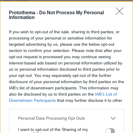
πριν 22 λεπτά
Ποιο είναι το αγαπημένο αυτοκίνητο του Κυριάκου
Μητσοτάκη
Protothema -
Do Not Process My Personal
Information
πριν 22 λεπτά
Συγκρίνουμε τα δύο πιο δημοφιλή ηλεκτρικά - Ποιο
If you wish to opt-out of the sale, sharing to third parties, or
κερδίζει τη μάχη;
processing of your personal or sensitive information for
targeted advertising by us, please use the below opt-out
section to confirm your selection. Please note that after your
ΔΕΙΤΕ ΟΛΕΣ ΤΙΣ ΕΙΔΗΣΕΙΣ
opt-out request is processed you may continue seeing
interest-based ads based on personal information utilized by
us or personal information disclosed to third parties prior to
your opt-out. You may separately opt-out of the further
ΤΑ ΠΙΟ ΔΗΜΟΦΙΛΗ
disclosure of your personal information by third parties on the
IAB’s list of downstream participants. This information may
also be disclosed by us to third parties on the
IAB’s List of
Downstream Participants
that may further disclose it to other
third parties.
Please note that this website/app uses one or more Google
Personal Data Processing Opt Outs
services and may gather and store information including but
not limited to your visit or usage behaviour. You may click to
I want to opt-out of the Sharing of my