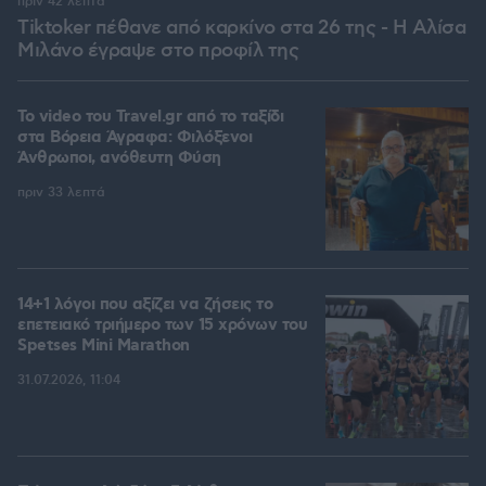
πριν 42 λεπτά
Tiktoker πέθανε από καρκίνο στα 26 της - Η Αλίσα
Μιλάνο έγραψε στο προφίλ της
To video του Travel.gr από το ταξίδι
στα Βόρεια Άγραφα: Φιλόξενοι
Άνθρωποι, ανόθευτη Φύση
πριν 33 λεπτά
14+1 λόγοι που αξίζει να ζήσεις το
επετειακό τριήμερο των 15 χρόνων του
Spetses Mini Marathon
31.07.2026, 11:04