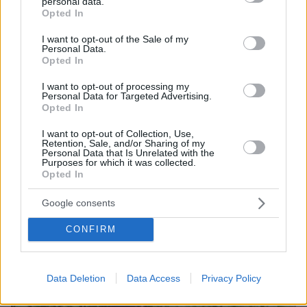
personal data.
grant or deny consent to Google and its third-party tags to
Opted In
use your data for below specified purposes in below Google
consent section.
I want to opt-out of the Sale of my
Personal Data.
Opted In
I want to opt-out of processing my
Personal Data for Targeted Advertising.
Opted In
I want to opt-out of Collection, Use,
Retention, Sale, and/or Sharing of my
Personal Data that Is Unrelated with the
Purposes for which it was collected.
Opted In
Loaded
:
100.00%
07.08.2026, 09:58
Google consents
Οικογενειακή τραγωδία στις Σέρρες, μητέρα και
γιος οι νεκροί από την μετωπική φορτηγού με ΙΧ -
CONFIRM
Βίντεο ντοκουμέντο από τη στιγμή της
σύγκρουσης
Data Deletion
Data Access
Privacy Policy