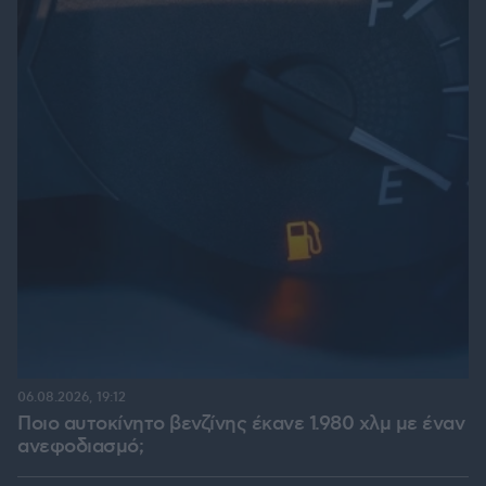
06.08.2026, 19:12
Ποιο αυτοκίνητο βενζίνης έκανε 1.980 χλμ με έναν
ανεφοδιασμό;