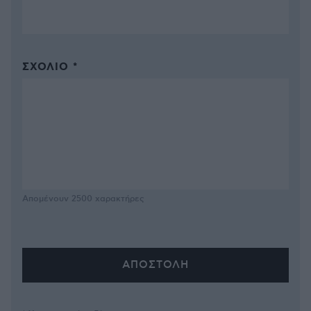
ΣΧΌΛΙΟ *
Απομένουν
2500
χαρακτήρες