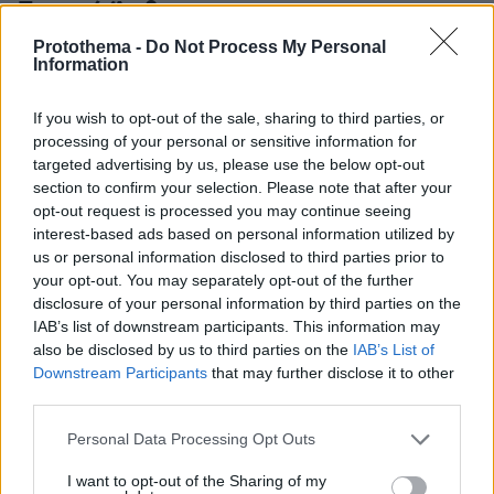
Σχετικά Άρθρα
Protothema -
Do Not Process My Personal
Information
If you wish to opt-out of the sale, sharing to third parties, or
processing of your personal or sensitive information for
targeted advertising by us, please use the below opt-out
section to confirm your selection. Please note that after your
opt-out request is processed you may continue seeing
interest-based ads based on personal information utilized by
us or personal information disclosed to third parties prior to
your opt-out. You may separately opt-out of the further
disclosure of your personal information by third parties on the
IAB’s list of downstream participants. This information may
also be disclosed by us to third parties on the
IAB’s List of
Downstream Participants
that may further disclose it to other
third parties.
Please note that this website/app uses one or more Google
Personal Data Processing Opt Outs
services and may gather and store information including but
not limited to your visit or usage behaviour. You may click to
I want to opt-out of the Sharing of my