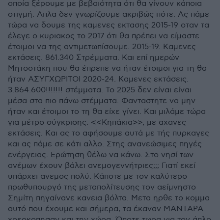
οποία ξέρουμε με βεβαιότητα ότι θα γίνουν κάποια
στιγμή. Απλα δεν γνωρίζουμε ακριβώς πότε. Ας πάμε
τώρα να δουμε της καμενες εκτασης 2015-19 οταν τα
έλεγε ο κυριακος το 2017 ότι θα πρέπει να είμαστε
έτοιμοι να της αντιμετωπίσουμε. 2015-19. Καμενες
εκτάσεις. 861.340 Στρέμματα. Και επί ημερών
Μητσοτάκη που θα έπρεπε να ήταν έτοιμοι για τη θα
ήταν ΑΣΥΓΧΩΡΙΤΟΙ 2020-24. Καμενες εκτάσεις.
3.864.600!!!!!!! στέμματα. Το 2025 δεν είναι είναι
μέσα στα πιο πάνω στέμματα. Φανταστητε να μην
ήταν και έτοιμοι το τη θα είχε γίνει. Και μιλάμε τώρα
για μέτρο σύγκρισης. <<Κηπάκια>>, με αχανες
εκτάσεις. Και ας το αφήσουμε αυτά με τής πυρκαγες
και ας πάμε σε κάτι αλλο. Στης ανανεώσιμες πηγές
ενέργειας. Ερώτηση θέλω να κάνω. Στο νησί των
ανέμων έχουν βάλει ανεμογεννήτριες;;; Γιατί εκεί
υπάρχει ανεμος πολύ. Κάποτε με τον καλύτερο
πρωθυπουργό της μεταπολίτευσης τον αείμνηστο
Σημίτη πηγαίνανε κανεια βόλτα. Μετα ηρθε το κομμα
αυτό που έχουμε και σήμερα, τα έκαναν ΜΑΝΤΑΡΑ
χρεοκοπησαν και την χώρα. Όποτε τωρα για τον άπλο