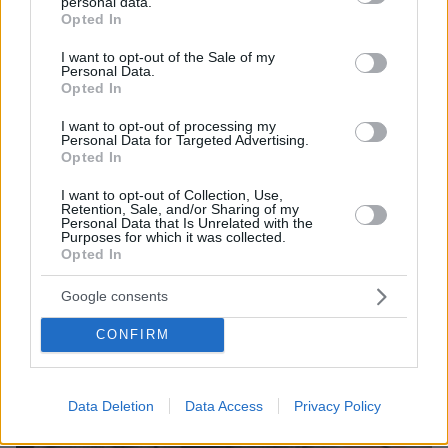
personal data.
grant or deny consent to Google and its third-party tags to
14.08.2025, 18:17
Opted In
use your data for below specified purposes in below Google
Επιμένει ο Πελετίδης για το 112 - Επικίνδυνη είναι η τακτική
consent section.
I want to opt-out of the Sale of my
«τρέξτε να φύγετε» σε ανθρώπους που βλέπουν το βίος
Personal Data.
τους να χάνεται
Opted In
I want to opt-out of processing my
Personal Data for Targeted Advertising.
Opted In
I want to opt-out of Collection, Use,
Retention, Sale, and/or Sharing of my
Personal Data that Is Unrelated with the
Purposes for which it was collected.
Opted In
Google consents
CONFIRM
Data Deletion
Data Access
Privacy Policy