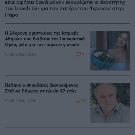
είχε αφήσει ξανά μόνο» ισχυρίζεται ο ιδιοκτήτης
του beach bar για τον πατέρα του 4χρονου στην
Πάρο
Η 24χρονη αριστούχος της Ιατρικής
Αθηνών, που διάβασε τον Ιπποκρατικό
Όρκο, μιλά για τον «άριστο γιατρό»
91
10.08.2026, 08:09
Πέθανε ο σπουδαίος διανοούμενος,
Στέλιος Ράμφος σε ηλικία 87 ετών
97
10.08.2026, 13:28