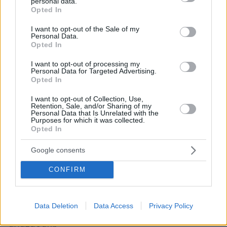
personal data.
απόψεων (43,4%) όσον αφορά τους ξένους
grant or deny consent to Google and its third-party tags to
Opted In
use your data for below specified purposes in below Google
ηγέτες, ενώ ακολουθούν ο Γάλλος πρόεδρος
consent section.
I want to opt-out of the Sale of my
Εμανουέλ Μακρόν (39%) και ο Ρώσος πρόεδρος
Personal Data.
Βλαντίμιρ Πούτιν (32%).
Opted In
I want to opt-out of processing my
Στον αντίποδα, οι πιο αρνητικά αξιολογημένοι
Personal Data for Targeted Advertising.
Opted In
ηγέτες είναι ο Ντόναλντ Τραμπ (74,1% αρνητικές
γνώμες), ο Βολοντίμιρ Ζελένσκι (73%) και ο
I want to opt-out of Collection, Use,
Retention, Sale, and/or Sharing of my
Μπενιαμίν Νετανιάχου (71,3%).
Personal Data that Is Unrelated with the
Purposes for which it was collected.
Opted In
Η εικόνα που προκύπτει δείχνει ότι οι Έλληνες
εμφανίζονται πιο θετικοί απέναντι σε ηγέτες
Google consents
που συνδέονται με τον άξονα Ελλάδας-Κύπρου
CONFIRM
και την ευρωπαϊκή σταθερότητα, ενώ
διατηρούν επιφυλάξεις ή έντονη κριτική
απέναντι σε προσωπικότητες που σχετίζονται
Data Deletion
Data Access
Privacy Policy
με συγκρούσεις, πολέμους και γεωπολιτική