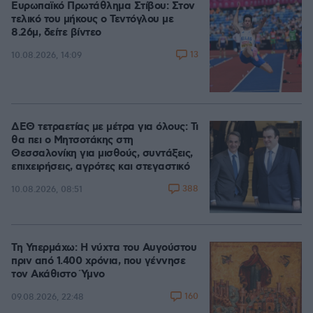
Ευρωπαϊκό Πρωτάθλημα Στίβου: Στον
τελικό του μήκους ο Τεντόγλου με
8.26μ, δείτε βίντεο
13
10.08.2026, 14:09
ΔΕΘ τετραετίας με μέτρα για όλους: Τι
θα πει ο Μητσοτάκης στη
Θεσσαλονίκη για μισθούς, συντάξεις,
επιχειρήσεις, αγρότες και στεγαστικό
388
10.08.2026, 08:51
Τη Υπερμάχω: Η νύχτα του Αυγούστου
πριν από 1.400 χρόνια, που γέννησε
τον Ακάθιστο Ύμνο
160
09.08.2026, 22:48