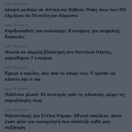
πριν 13 λεπτά
Ισχυρό μελτέμι σε Αττική και Εύβοια: Ριπές άνω των 110
χλμ/ώρα σε Πεντέλη και Κάρυστο
πριν 14 λεπτά
Καρδιοπαθείς και καλοκαίρι: 8 κινήσεις για ασφαλείς
διακοπές
πριν 18 λεπτά
Φωτιά σε χαμηλή βλάστηση στα Κοττέικα Ηλείας,
σηκώθηκαν 7 εναέρια
πριν 19 λεπτά
Έφυγε ο σκύλος σας από το λουρί του; Τι πρέπει να
κάνετε και τι όχι
πριν 19 λεπτά
Πολίτικα γλυκά: 33 συνταγές από τις κλασικές μέχρι τις
παραλλαγές τους
πριν 20 λεπτά
Μητσοτάκης για Στέλιο Ράμφο: Εθνική απώλεια, χάνω
έναν φίλο και συνομιλητή που πλούτιζε κάθε μας
συζήτηση