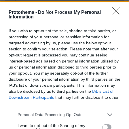
Protothema -
Do Not Process My Personal
Information
If you wish to opt-out of the sale, sharing to third parties, or
processing of your personal or sensitive information for
targeted advertising by us, please use the below opt-out
section to confirm your selection. Please note that after your
opt-out request is processed you may continue seeing
interest-based ads based on personal information utilized by
us or personal information disclosed to third parties prior to
your opt-out. You may separately opt-out of the further
disclosure of your personal information by third parties on the
IAB’s list of downstream participants. This information may
also be disclosed by us to third parties on the
IAB’s List of
Downstream Participants
that may further disclose it to other
third parties.
Αρέσει στους Έλληνες Μακρόν και Πούτιν
Please note that this website/app uses one or more Google
Personal Data Processing Opt Outs
Ο Κύπριος πρόεδρος Νίκος Χριστοδουλίδης
services and may gather and store information including but
συγκεντρώνει το υψηλότερο ποσοστό θετικών
not limited to your visit or usage behaviour. You may click to
I want to opt-out of the Sharing of my