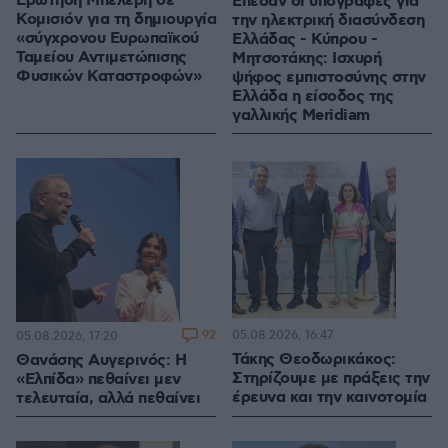
Ερώτηση Μπελέρη σε
Έπεσαν οι υπογραφές για
Κομισιόν για τη δημιουργία
την ηλεκτρική διασύνδεση
«σύγχρονου Ευρωπαϊκού
Ελλάδας - Κύπρου -
Ταμείου Αντιμετώπισης
Μητσοτάκης: Ισχυρή
Φυσικών Καταστροφών»
ψήφος εμπιστοσύνης στην
Ελλάδα η είσοδος της
γαλλικής Meridiam
92
05.08.2026, 16:47
05.08.2026, 17:20
Τάκης Θεοδωρικάκος:
Θανάσης Αυγερινός: Η
Στηρίζουμε με πράξεις την
«Ελπίδα» πεθαίνει μεν
έρευνα και την καινοτομία
τελευταία, αλλά πεθαίνει