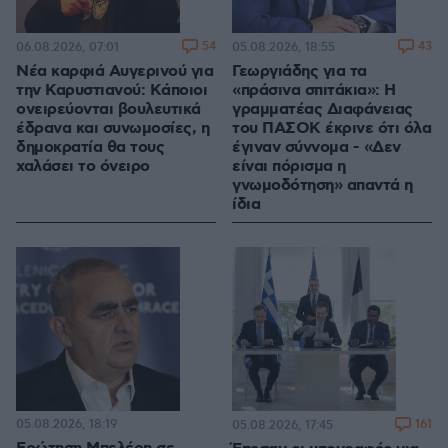
54
43
06.08.2026, 07:01
05.08.2026, 18:55
Νέα καρφιά Αυγερινού για
Γεωργιάδης για τα
την Καρυστιανού: Kάποιοι
«πράσινα σπιτάκια»: Η
ονειρεύονται βουλευτικά
γραμματέας Διαφάνειας
έδρανα και συνωμοσίες, η
του ΠΑΣΟΚ έκρινε ότι όλα
δημοκρατία θα τους
έγιναν σύννομα - «Δεν
χαλάσει το όνειρο
είναι πόρισμα η
γνωμοδότηση» απαντά η
ίδια
05.08.2026, 18:19
161
05.08.2026, 17:45