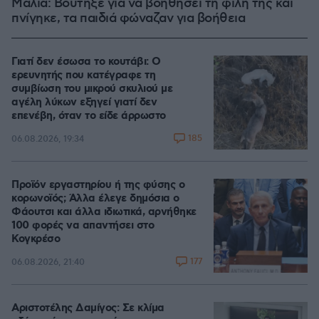
Μάλια: Βούτηξε για να βοηθήσει τη φίλη της και
πνίγηκε, τα παιδιά φώναζαν για βοήθεια
Γιατί δεν έσωσα το κουτάβι: Ο
ερευνητής που κατέγραφε τη
συμβίωση του μικρού σκυλιού με
αγέλη λύκων εξηγεί γιατί δεν
επενέβη, όταν το είδε άρρωστο
185
06.08.2026, 19:34
Προϊόν εργαστηρίου ή της φύσης ο
κορωνοϊός; Άλλα έλεγε δημόσια ο
Φάουτσι και άλλα ιδιωτικά, αρνήθηκε
100 φορές να απαντήσει στο
Κογκρέσο
177
06.08.2026, 21:40
Αριστοτέλης Δαμίγος: Σε κλίμα