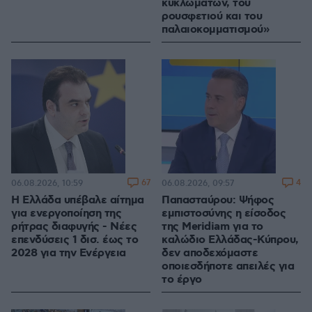
κυκλωμάτων, του
ρουσφετιού και του
παλαιοκομματισμού»
67
4
06.08.2026, 10:59
06.08.2026, 09:57
Η Ελλάδα υπέβαλε αίτημα
Παπασταύρου: Ψήφος
για ενεργοποίηση της
εμπιστοσύνης η είσοδος
ρήτρας διαφυγής - Νέες
της Meridiam για το
επενδύσεις 1 δισ. έως το
καλώδιο Ελλάδας-Κύπρου,
2028 για την Ενέργεια
δεν αποδεχόμαστε
οποιεσδήποτε απειλές για
το έργο