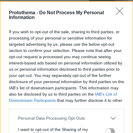
Protothema -
Do Not Process My Personal
Για πέμπτη συνεχόμενη χρονιά στο
Information
ΠΑΓΝΗ ο Βλαδίμηρος Κυριακίδης,
βρέθηκε κοντά στα παιδιά και άκουσε
If you wish to opt-out of the sale, sharing to third parties, or
τις ιστορίες τους
processing of your personal or sensitive information for
22
06.08.2026, 17:38
targeted advertising by us, please use the below opt-out
section to confirm your selection. Please note that after your
opt-out request is processed you may continue seeing
interest-based ads based on personal information utilized by
us or personal information disclosed to third parties prior to
your opt-out. You may separately opt-out of the further
disclosure of your personal information by third parties on the
Games
IAB’s list of downstream participants. This information may
also be disclosed by us to third parties on the
IAB’s List of
Downstream Participants
that may further disclose it to other
third parties.
Please note that this website/app uses one or more Google
Personal Data Processing Opt Outs
services and may gather and store information including but
not limited to your visit or usage behaviour. You may click to
I want to opt-out of the Sharing of my