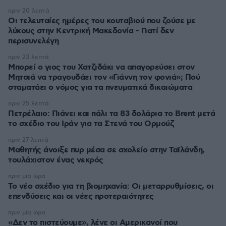
πριν 20 λεπτά
Οι τελευταίες ημέρες του κουταβιού που ζούσε με
λύκους στην Κεντρική Μακεδονία - Γιατί δεν
περισυνελέγη
πριν 23 λεπτά
Μπορεί ο γιος του Χατζιδάκι να απαγορεύσει στον
Μητσιά να τραγουδάει τον «Γιάννη τον φονιά»; Πού
σταματάει ο νόμος για τα πνευματικά δικαιώματα
πριν 25 λεπτά
Πετρέλαιο: Πιάνει και πάλι τα 83 δολάρια το Brent μετά
το σχέδιο του Ιράν για τα Στενά του Ορμούζ
πριν 27 λεπτά
Μαθητής άνοιξε πυρ μέσα σε σχολείο στην Ταϊλάνδη,
τουλάχιστον ένας νεκρός
πριν μία ώρα
Το νέο σχέδιο για τη βιομηχανία: Οι μεταρρυθμίσεις, οι
επενδύσεις και οι νέες προτεραιότητες
πριν μία ώρα
«Δεν το πιστεύουμε», λένε οι Αμερικανοί που