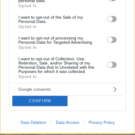
Northern Heights
personal data.
Candy Bub
Cut The Rope
grant or deny consent to Google and its third-party tags to
Opted In
use your data for below specified purposes in below Google
consent section.
I want to opt-out of the Sale of my
Personal Data.
ΔΕΙΤΕ ΟΛΑ ΤΑ GAMES
Opted In
I want to opt-out of processing my
Best of Network
Personal Data for Targeted Advertising.
Opted In
I want to opt-out of Collection, Use,
Retention, Sale, and/or Sharing of my
Personal Data that Is Unrelated with the
Purposes for which it was collected.
Opted In
Google consents
CONFIRM
Data Deletion
Data Access
Privacy Policy