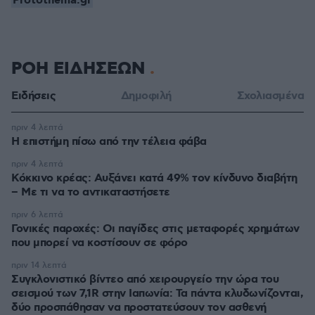
Protothema.gr
ΡΟΗ ΕΙΔΗΣΕΩΝ
Ειδήσεις
Δημοφιλή
Σχολιασμένα
πριν 4 λεπτά
Η επιστήμη πίσω από την τέλεια φάβα
πριν 4 λεπτά
Κόκκινο κρέας: Αυξάνει κατά 49% τον κίνδυνο διαβήτη
– Με τι να το αντικαταστήσετε
πριν 6 λεπτά
Γονικές παροχές: Οι παγίδες στις μεταφορές χρημάτων
που μπορεί να κοστίσουν σε φόρο
πριν 14 λεπτά
Συγκλονιστικό βίντεο από χειρουργείο την ώρα του
σεισμού των 7,1R στην Ιαπωνία: Τα πάντα κλυδωνίζονται,
δύο προσπάθησαν να προστατεύσουν τον ασθενή