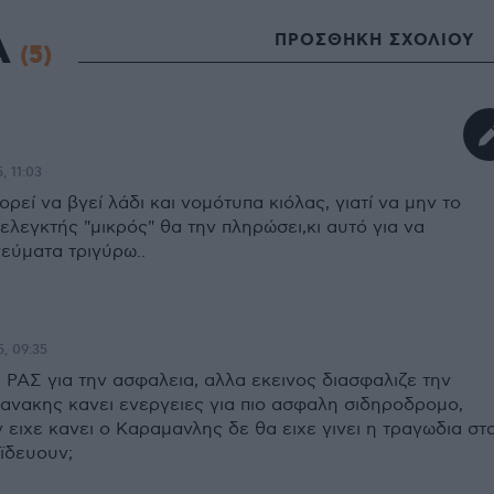
Α
ΠΡΟΣΘΗΚΗ ΣΧΟΛΙΟΥ
(5)
, 11:03
ορεί να βγεί λάδι και νομότυπα κιόλας, γιατί να μην το
ελεγκτής "μικρός" θα την πληρώσει,κι αυτό για να
εύματα τριγύρω..
5, 09:35
 ΡΑΣ για την ασφαλεια, αλλα εκεινος διασφαλιζε την
ανακης κανει ενεργειες για πιο ασφαλη σιδηροδρομο,
 ειχε κανει ο Καραμανλης δε θα ειχε γινει η τραγωδια στ
ϊδευουν;