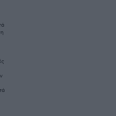
τά
ση
ές
ν
τά