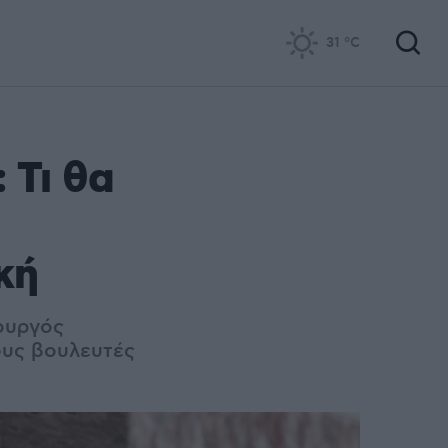
31
°C
 Τι θα
κή
ουργός
ους βουλευτές