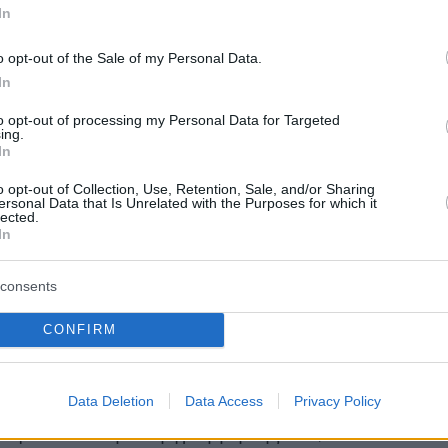
 ότι προχώρησε και σε 200 προσλήψεις
In
, γνωρίζοντας τις καθυστερήσεις του κρατικ
o opt-out of the Sale of my Personal Data.
In
to opt-out of processing my Personal Data for Targeted
μορφές περί υποχρηματοδότησης, θα
ing.
στοιχεία συγκριτικά της τετραετίας ΝΔ (ενώ
In
σία του υπουργείου) έναντι της 5ετίας ΣΥΡΙΖΑ
o opt-out of Collection, Use, Retention, Sale, and/or Sharing
ersonal Data that Is Unrelated with the Purposes for which it
 στον σιδηρόδρομο εισέρευσαν εκείνη την
lected.
In
που 400 εκατομμύρια ευρώ. Συνεπώς, ο κ.
λει να τονίσει ότι και για το σκέλος της
consents
ης και γι’ αυτό της υποστελέχωσης έκανε
ι δεν αδιαφόρησε προς τις επίμονες
CONFIRM
εις, όμως του καταμαρτυρούν τα κόμματα της
ς.
Data Deletion
Data Access
Privacy Policy
οφωνία και με τη γραμμή της ΝΔ, ο κ.