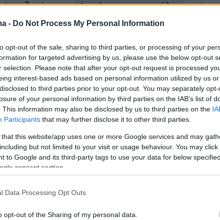
 έχει ζητήσει να
ψηφίσουν στην κάλπη
υπέρ
υμά του θα είναι ότι και αυτός επιζητεί κάθαρ
ma -
Do Not Process My Personal Information
ιοσύνης και δεν θέλει καμία κηλίδα να τον
ξ ου και ζητά να πάρει τον δρόμο του φυσικού
to opt-out of the sale, sharing to third parties, or processing of your per
formation for targeted advertising by us, please use the below opt-out s
r selection. Please note that after your opt-out request is processed y
eing interest-based ads based on personal information utilized by us or
disclosed to third parties prior to your opt-out. You may separately opt-
losure of your personal information by third parties on the IAB’s list of
υργός αναμένεται να αποδομήσει την πρότασ
. This information may also be disclosed by us to third parties on the
IA
αθέσει το ΠΑΣΟΚ, λέγοντας ότι έλαβε επιστολ
Participants
that may further disclose it to other third parties.
 Γενικό Διευθυντή Μεταφορών με αιτήματα για
 that this website/app uses one or more Google services and may gath
ση και στελέχωση του σιδηροδρόμου τον
including but not limited to your visit or usage behaviour. You may click 
ου 2021 και ανταποκρίθηκε. Ως προς το
 to Google and its third-party tags to use your data for below specifi
ogle consent section.
ι για τα 293 άτομα που του ζητήθηκαν να
 θα καταθέσει το πρακτικό του Υπουργικού
l Data Processing Opt Outs
ου Νοεμβρίου του 2021, με το οποίο δίνεται
ια προσλήψεις με τις διαδικασίες του ΑΣΕΠ, ε
o opt-out of the Sharing of my personal data.