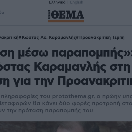
Ελληνικά
English
δα
ακριτική
Κώστας Αχ. Καραμανλής
Προανακριτική Τέμπη
ση μέσω παραπομπής»:
ώστας Καραμανλής στη
η για την Προανακριτι
 πληροφορίες του protothema.gr, ο πρώην υπ
Μεταφορών θα κάνει δύο φορές προτροπή στ
υν την πρόταση παραπομπής του