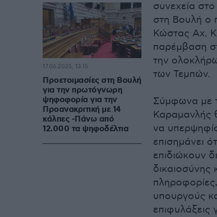
συνεχεία στο
στη Βουλή ο
Κώστας Αχ. Κ
παρέμβαση στ
την ολοκλήρω
17.06.2025, 13:15
των Τεμπών.
Προετοιμασίες στη Βουλή
για την πρωτόγνωρη
ψηφοφορία για την
Σύμφωνα με τ
Προανακριτική με 14
Καραμανλής 
κάλπες -Πάνω από
να υπερψηφί
12.000 τα ψηφοδέλτια
επισημάνει ό
επιδιώκουν δ
δικαιοσύνης 
πληροφορίες,
υπουργούς κα
επιφυλάξεις 