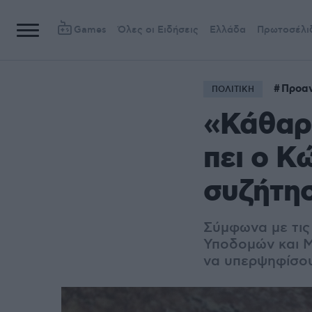
Games
Όλες οι Ειδήσεις
Ελλάδα
Πρωτοσέλι
Προαν
ΠΟΛΙΤΙΚΗ
«Κάθαρ
πει ο Κ
συζήτησ
Σύμφωνα με τις
Υποδομών και 
να υπερψηφίσο