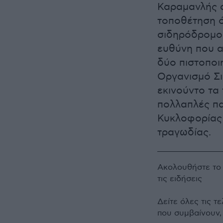
Καραμανλής α
τοποθέτηση ό
σιδηρόδρομο ή
ευθύνη που α
δύο πιστοποι
Οργανισμό Σι
εκινούντο τα 
πολλαπλές πα
Κυκλοφορίας 
τραγωδίας.
Ακολουθήστε τ
τις ειδήσεις
Δείτε όλες τις τ
που συμβαίνουν,